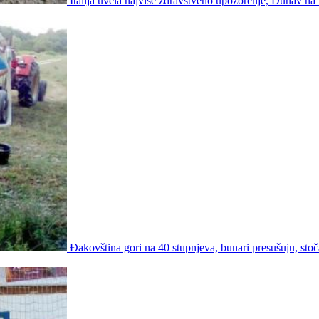
Italija uvela najviše zdravstveno upozorenje, Dunav na
Đakovština gori na 40 stupnjeva, bunari presušuju, stoč