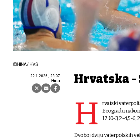
HINA/ HVS
Hrvatska -
22.1.2026., 23:07
Hina
H
rvatski vaterpol
Beogradu nakon š
17 (0-3, 2-4,5-6, 
Dvoboj dviju vaterpolskih vel