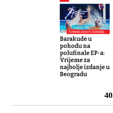
FORMALNOSTI ODRAĐENE
USPJEŠNO
Barakude u
pohodu na
polufinale EP-a:
Vrijeme za
najbolje izdanje u
Beogradu