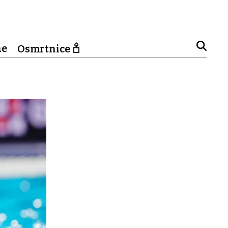
ne
Osmrtnice