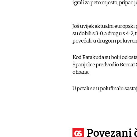
igrali za peto mjesto, pripao
Još uvijek aktualni europski
su dobili s 3-0, a drugu s 4-2,
povećali, u drugom poluvr
Kod Barakuda su bolji od ostal
Španjolce predvodio Bernat S
obrana.
U petak se u polufinalu sastaju
Povezani 