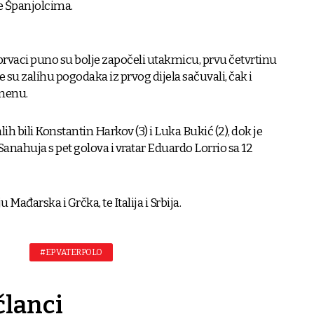
 je Španjolcima.
 prvaci puno su bolje započeli utakmicu, prvu četvrtinu
 te su zalihu pogodaka iz prvog dijela sačuvali, čak i
emenu.
ih bili Konstantin Harkov (3) i Luka Bukić (2), dok je
anahuja s pet golova i vratar Eduardo Lorrio sa 12
 Mađarska i Grčka, te Italija i Srbija.
#EP VATERPOLO
članci