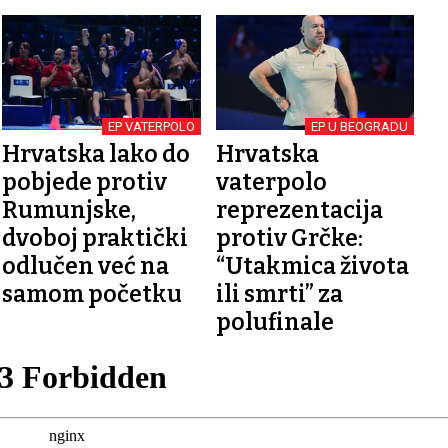
EP VATERPOLO
EP U BEOGRADU
Hrvatska lako do
Hrvatska
pobjede protiv
vaterpolo
Rumunjske,
reprezentacija
dvoboj praktički
protiv Grčke:
odlučen već na
“Utakmica života
samom početku
ili smrti” za
polufinale