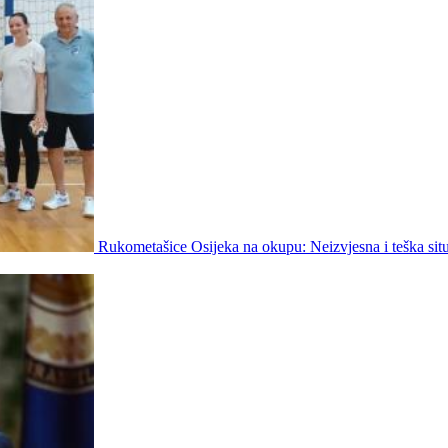
Rukometašice Osijeka na okupu: Neizvjesna i teška situ