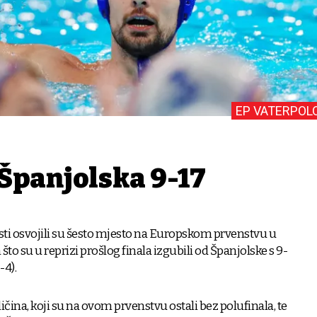
EP VATERPOL
 Španjolska 9-17
isti osvojili su šesto mjesto na Europskom prvenstvu u
to su u reprizi prošlog finala izgubili od Španjolske s 9-
2-4).
ičina, koji su na ovom prvenstvu ostali bez polufinala, te