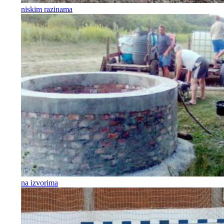
niskim razinama
na izvorima