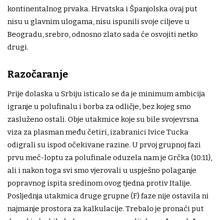
kontinentalnog prvaka. Hrvatska i Španjolska ovaj put
nisu u glavnim ulogama, nisu ispunili svoje ciljeve u
Beogradu, srebro, odnosno zlato sada će osvojiti netko
drugi.
Razočaranje
Prije dolaska u Srbiju isticalo se da je minimum ambicija
igranje u polufinalu i borba za odličje, bez kojeg smo
zasluženo ostali. Obje utakmice koje su bile svojevrsna
viza za plasman među četiri, izabranici Ivice Tucka
odigrali su ispod očekivane razine. U prvoj grupnoj fazi
prvu meč-loptu za polufinale oduzela nam je Grčka (10:11),
ali i nakon toga svi smo vjerovali u uspješno polaganje
popravnog ispita sredinom ovog tjedna protiv Italije.
Posljednja utakmica druge grupne (F) faze nije ostavila ni
najmanje prostora za kalkulacije. Trebalo je pronaći put