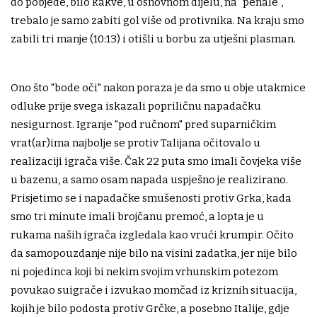
do pobjede, bilo kakve, u osnovnom dijelu, na "penale",
trebalo je samo zabiti gol više od protivnika. Na kraju smo
zabili tri manje (10:13) i otišli u borbu za utješni plasman.
Ono što "bode oči" nakon poraza je da smo u obje utakmice
odluke prije svega iskazali popriličnu napadačku
nesigurnost. Igranje "pod ručnom" pred suparničkim
vrat(ar)ima najbolje se protiv Talijana očitovalo u
realizaciji igrača više. Čak 22 puta smo imali čovjeka više
u bazenu, a samo osam napada uspješno je realizirano.
Prisjetimo se i napadačke smušenosti protiv Grka, kada
smo tri minute imali brojčanu premoć, a lopta je u
rukama naših igrača izgledala kao vrući krumpir. Očito
da samopouzdanje nije bilo na visini zadatka, jer nije bilo
ni pojedinca koji bi nekim svojim vrhunskim potezom
povukao suigrače i izvukao momčad iz kriznih situacija,
kojih je bilo podosta protiv Grčke, a posebno Italije, gdje