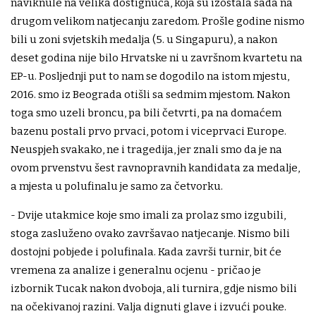
naviknule na velika dostignuća, koja su izostala sada na
drugom velikom natjecanju zaredom. Prošle godine nismo
bili u zoni svjetskih medalja (5. u Singapuru), a nakon
deset godina nije bilo Hrvatske ni u završnom kvartetu na
EP-u. Posljednji put to nam se dogodilo na istom mjestu,
2016. smo iz Beograda otišli sa sedmim mjestom. Nakon
toga smo uzeli broncu, pa bili četvrti, pa na domaćem
bazenu postali prvo prvaci, potom i viceprvaci Europe.
Neuspjeh svakako, ne i tragedija, jer znali smo da je na
ovom prvenstvu šest ravnopravnih kandidata za medalje,
a mjesta u polufinalu je samo za četvorku.
- Dvije utakmice koje smo imali za prolaz smo izgubili,
stoga zasluženo ovako završavao natjecanje. Nismo bili
dostojni pobjede i polufinala. Kada završi turnir, bit će
vremena za analize i generalnu ocjenu - pričao je
izbornik Tucak nakon dvoboja, ali turnira, gdje nismo bili
na očekivanoj razini. Valja dignuti glave i izvući pouke.