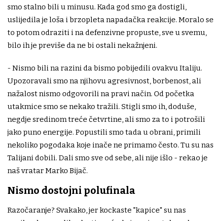
smo stalno bili u minusu. Kada god smo ga dostigli,
uslijedila je loša i brzopleta napadačka reakcije. Moralo se
to potom odraziti i na defenzivne propuste, sve u svemu,
bilo ih je previše da ne bi ostali nekažnjeni.
- Nismo bili na razini da bismo pobijedili ovakvu Italiju.
Upozoravali smo na njihovu agresivnost, borbenost, ali
nažalost nismo odgovorili na pravi način. Od početka
utakmice smo se nekako tražili. Stigli smo ih, doduše,
negdje sredinom treće četvrtine, ali smo za to i potrošili
jako puno energije. Popustili smo tada u obrani, primili
nekoliko pogodaka koje inače ne primamo često. Tu su nas
Talijani dobili. Dali smo sve od sebe, ali nije išlo - rekao je
naš vratar Marko Bijač.
Nismo dostojni polufinala
Razočaranje? Svakako, jer kockaste "kapice" su nas