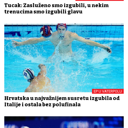
Tucak: Zasluženo smo izgubili, u nekim
trenucima smo izgubili glavu
EP U VATERPOLU
Hrvatska u najvažnijem susretu izgubila od
Italije i ostala bez polufinala