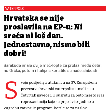
VATERPOLO
Hrvatska se nije
proslavila na EP-u: Ni
sreća ni loš dan.
Jednostavno, nismo bili
dobri!
Barakude imale dvije meč-lopte za prolaz među četiri,
no Grčka, potom i Italija iskoristile su naše slabosti
S
voju posljednju utakmicu na 37. Europskom
prvenstvu hrvatski vaterpolisti imali su u
četvrtak navečer. U susretu za peto mjesto sraz
reprezentacija koje su prije dvije godine u
Zagrebu zatvorile program, borile se za naslov