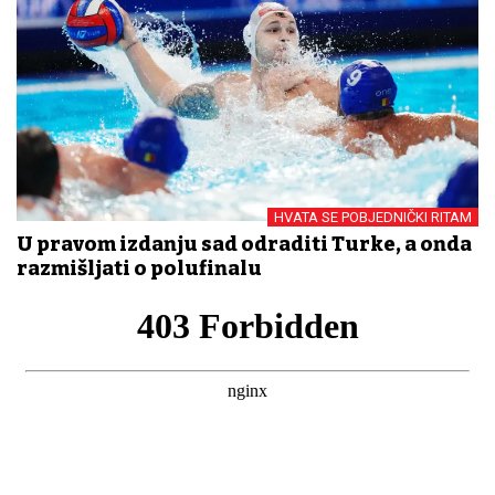
HVATA SE POBJEDNIČKI RITAM
U pravom izdanju sad odraditi Turke, a onda
razmišljati o polufinalu