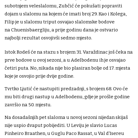
subotnjem veleslalomu, Zubčić će pokušati popraviti
dojam u slalomu na kojem će imati broj 29. Kao i Kolega,
Filip je u slalomu triput osvajao slalomske bodove
na Chuenisbaergliju, a prije godinu dana je ostvario
najbolji rezultat osvojivši sedmo mjesto.
Istok Rodeš će na stazu s brojem 31. Varaždinac još čeka na
prve bodove u ovoj sezoni, a u Adelbodenu ih je osvajao
četiri puta. No, nikada nije bio plasiran bolje od 17. mjesta
koje je osvojio prije dvije godine.
Tvrtko Ljutić će nastupiti predzadnji, s brojem 68. Ovo će
mu biti drugi nastup u Adelbodenu, gdje je prošle godine
završio na 50. mjestu.
Na dosadašnjih pet slaloma u novoj sezoni nijedan skijaš
nije uspio dvaput pobijediti. U Leviju je slavio Lucas
Pinheiro Braathen, u Guglu Paco Rassat, u Val d'Isereu