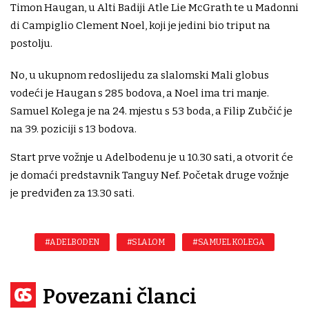
Timon Haugan, u Alti Badiji Atle Lie McGrath te u Madonni
di Campiglio Clement Noel, koji je jedini bio triput na
postolju.
No, u ukupnom redoslijedu za slalomski Mali globus
vodeći je Haugan s 285 bodova, a Noel ima tri manje.
Samuel Kolega je na 24. mjestu s 53 boda, a Filip Zubčić je
na 39. poziciji s 13 bodova.
Start prve vožnje u Adelbodenu je u 10.30 sati, a otvorit će
je domaći predstavnik Tanguy Nef. Početak druge vožnje
je predviđen za 13.30 sati.
#ADELBODEN
#SLALOM
#SAMUEL KOLEGA
Povezani članci