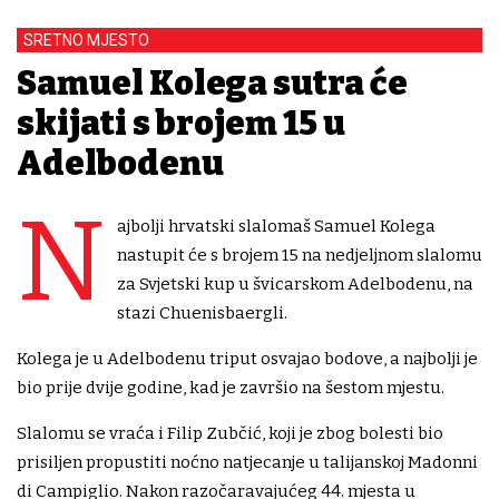
SRETNO MJESTO
Samuel Kolega sutra će
skijati s brojem 15 u
Adelbodenu
N
ajbolji hrvatski slalomaš Samuel Kolega
nastupit će s brojem 15 na nedjeljnom slalomu
za Svjetski kup u švicarskom Adelbodenu, na
stazi Chuenisbaergli.
Kolega je u Adelbodenu triput osvajao bodove, a najbolji je
bio prije dvije godine, kad je završio na šestom mjestu.
Slalomu se vraća i Filip Zubčić, koji je zbog bolesti bio
prisiljen propustiti noćno natjecanje u talijanskoj Madonni
di Campiglio. Nakon razočaravajućeg 44. mjesta u