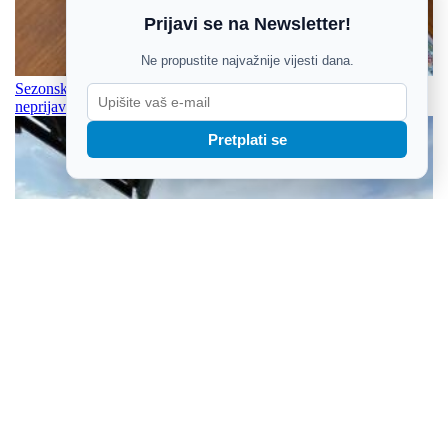
Prijavi se na Newsletter!
Ne propustite najvažnije vijesti dana.
Sezonske kontrole otkrile stotine ilegalnih iznajmljivača i
neprijavljenih radnika
Pretplati se