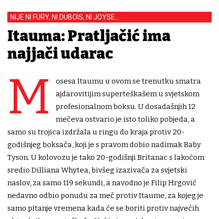
NIJE NI FURY, NI DUBOIS, NI JOYSE...
Itauma: Pratljačić ima
najjači udarac
M
osesa Itaumu u ovom se trenutku smatra
ajdarovitijim superteškašem u svjetskom
profesionalnom boksu. U dosadašnjih 12
mečeva ostvario je isto toliko pobjeda, a
samo su trojica izdržala u ringu do kraja protiv 20-
godišnjeg boksača, koji je s pravom dobio nadimak Baby
Tyson. U kolovozu je tako 20-godišnji Britanac s lakoćom
sredio Dilliana Whytea, bivšeg izazivača za svjetski
naslov, za samo 119 sekundi, a navodno je Filip Hrgović
nedavno odbio ponudu za meč protiv Itaume, za kojeg je
samo pitanje vremena kada će se boriti protiv najvećih