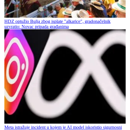
HDZ optužio Bulja zbog isplate "alkarice", gradonačelnik
uzvratio: Novac pripada građanima
Meta istražuje incident u kojem je AI model iskoristio sigurnosni