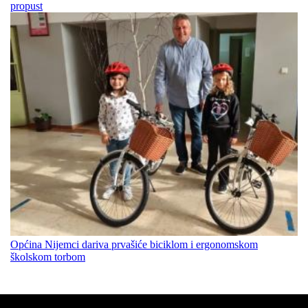
propust
Općina Nijemci dariva prvašiće biciklom i ergonomskom
školskom torbom