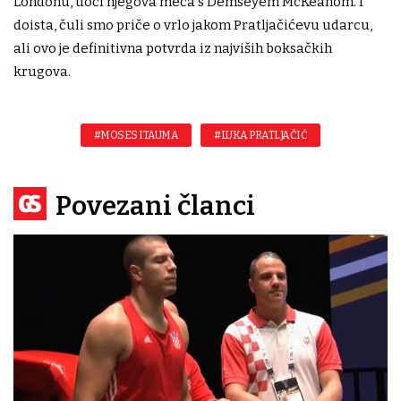
Londonu, uoči njegova meča s Demseyem McKeanom. I
doista, čuli smo priče o vrlo jakom Pratljačićevu udarcu,
ali ovo je definitivna potvrda iz najviših boksačkih
krugova.
#MOSES ITAUMA
#LUKA PRATLJAČIĆ
Povezani članci