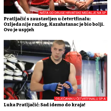
NIŠTA OD DRUGE HRVATSKE MEDALJE NA SP
Pratljačić s zaustavljen u četvrtfinalu:
Ozljeda nije razlog, Kazahstanac je bio bolji.
Ovo je uspjeh
OSJEČANIN U ČETVRTFINALU SP-A
Luka Pratljačić: Sad idemo do kraja!