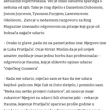
aktualnih superteškaša. Već je imao iskustva sparinga s
nekima od njih. Tako je ring dijelio s Danielom Duboisom,
Joeom Joyceom, Tysonom Furyjem, Lawrenceom
Okolieom... Zato je u nedavnom razgovoru za Ring
Magazine iznenadio odgovorom na pitanje koji ga je od
boksača najjače udario.
- Ovako iz glave, pada mi na pamet jedno ime. Njegovo ime
je Luka Pratljačić. On je Hrvat. Mislim da je još uvijek
amater, možda je imao jednu borbu kao profesionalac -
odgovorio je Itauma, koji je slikovito opisao udarac
"Osječkog Gunnera".
- Kada me udario, osjećao sam se kao da me udara
bejzbol-palicom. Nije čak ni čisto sletjelo, i pomislio sam:
"Neka mu netko provjeri rukavice", ali nosio je moje
rukavice! Njegovi su udarci bili stvarno jaki – rekao je
Itauma, kojem je Pratljačić sparirao prošle godine u