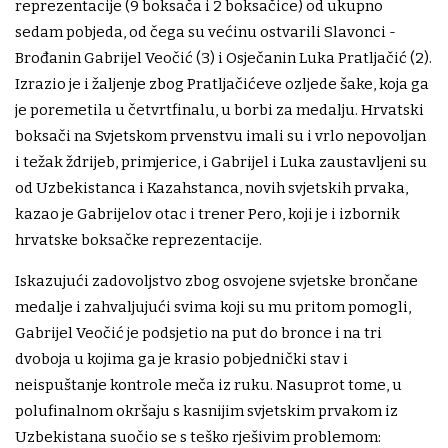
reprezentacije (9 boksača i 2 boksačice) od ukupno
sedam pobjeda, od čega su većinu ostvarili Slavonci -
Brođanin Gabrijel Veočić (3) i Osječanin Luka Pratljačić (2).
Izrazio je i žaljenje zbog Pratljačićeve ozljede šake, koja ga
je poremetila u četvrtfinalu, u borbi za medalju. Hrvatski
boksači na Svjetskom prvenstvu imali su i vrlo nepovoljan
i težak ždrijeb, primjerice, i Gabrijel i Luka zaustavljeni su
od Uzbekistanca i Kazahstanca, novih svjetskih prvaka,
kazao je Gabrijelov otac i trener Pero, koji je i izbornik
hrvatske boksačke reprezentacije.
Iskazujući zadovoljstvo zbog osvojene svjetske brončane
medalje i zahvaljujući svima koji su mu pritom pomogli,
Gabrijel Veočić je podsjetio na put do bronce i na tri
dvoboja u kojima ga je krasio pobjednički stav i
neispuštanje kontrole meča iz ruku. Nasuprot tome, u
polufinalnom okršaju s kasnijim svjetskim prvakom iz
Uzbekistana suočio se s teško rješivim problemom: