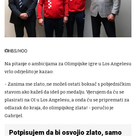
HBS/HOO
Na pitanje o ambicijama za Olimpijske igre u Los Angelesu
vrlo odrješito je kazao:
- Zanima me zlato, ne možeš ostati boksač s pobjedničkim
stavom ako kažeš da ideš po medalju. Vjerujem da ću se
plasirati na OI u Los Angelesu, a onda ću se pripremati za
odlazak do kraja, do olimpijskog zlata! - poručio je
Gabrijel.
Potpisujem da bi osvojio zlato, samo