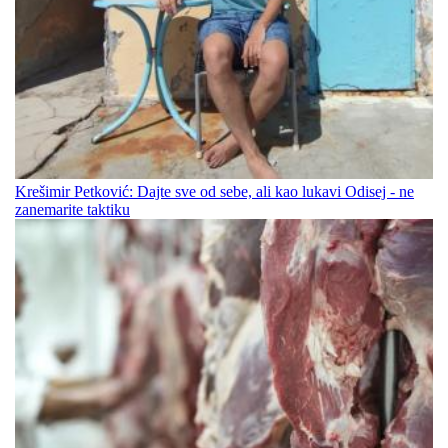
Krešimir Petković: Dajte sve od sebe, ali kao lukavi Odisej - ne
zanemarite taktiku