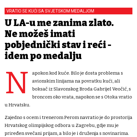
VRATIO SE KUĆI SA SVJETSKOM MEDALJOM
U LA-u me zanima zlato.
Ne možeš imati
pobjednički stav i reći -
idem po medalju
N
apokon kod kuće. Bilo je dosta problema s
avionskim linijama na povratku kući, ali
boksač iz Slavonskog Broda Gabrijel Veočić, s
broncom oko vrata, napokon se s Otoka vratio
u Hrvatsku.
Zajedno s ocem i trenerom Perom navratio je do prostorija
Hrvatskog olimpijskog odbora u Zagrebu, gdje mu je
priređen svečani prijam, a bilo je i druženja s novinarima.