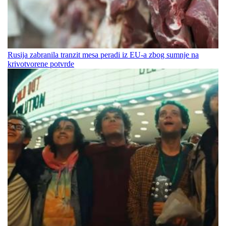
Rusija zabranila tranzit mesa peradi iz EU-a zbog sumnje na
krivotvorene potvrde