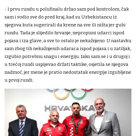
- I prvu rundu u polufinalu držao sam pod kontrolom, čak
sam i vodio sve do pred kraj, kad su Uzbekistancu iz
njegova kuta sugerirali da krene na sve ili ništa jer gubi
rundu. Tada je slijedilo hrvanje, nepropisni udarci ispod
pojasa i iza glave, a sve to ostalo je nekažnjeno. U nastavku
sam zbog tih nekažnjenih udaraca ispod pojasa i u zatiljak,
izgubio potrebnu snagu i energiju. Iako sam se i u drugoj i
u trećoj rundi uspijevao držati taktike, osjetila se njegova
nadmoć, jer mene je pratio nedostatak energije izgubljene
u prvoj rundi.