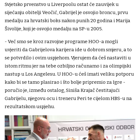
Svjetsko prvenstvo u Liverpoolu ostat će zauvijek u
sijećanju obitelji Veočić, Gabrijel je osvojio broncu, prvu
medalju za hrvatski boks nakon punih 20 godina i Marija
Šivolije, koji je osvojio medalju na SP-u 2005.
- Već smo se kroz razvojne programe HOO-a mogli
uvjeriti da Gabrijelova karijera ide u dobrom smjeru, a to
se potvrdilo i ovim uspjehom. Vjerujem da ćeš nastaviti u
istom ritmu jer na tebe ozbiljno računamo i za olimpijski
nastup u Los Angelesu. U HOO-u ćeš imati veliku potporu
kako bi se tamo plasirao i što bolje pripremio za Igre -
poručio je, između ostalog, Siniša Krajač čestitajući
Gabrijelu, njegovu ocu i treneru Peri te cijelom HBS-u na
rezultatskom uspjehu.