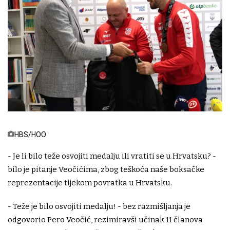
HBS/HOO
- Je li bilo teže osvojiti medalju ili vratiti se u Hrvatsku? -
bilo je pitanje Veočićima, zbog teškoća naše boksačke
reprezentacije tijekom povratka u Hrvatsku.
- Teže je bilo osvojiti medalju! - bez razmišljanja je
odgovorio Pero Veočić, rezimiravši učinak 11 članova