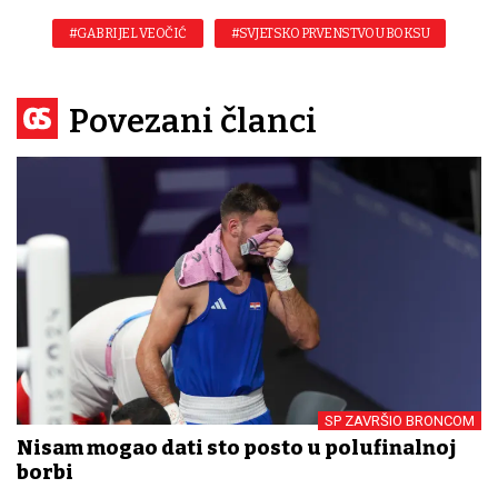
#GABRIJEL VEOČIĆ
#SVJETSKO PRVENSTVO U BOKSU
Povezani članci
SP ZAVRŠIO BRONCOM
Nisam mogao dati sto posto u polufinalnoj
borbi