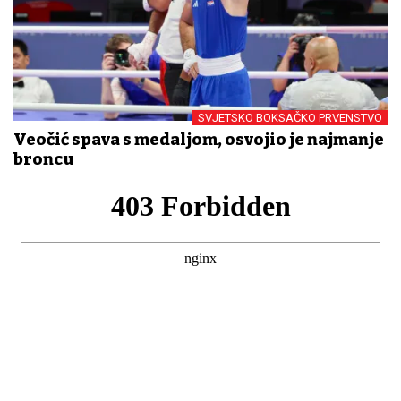
SVJETSKO BOKSAČKO PRVENSTVO
Veočić spava s medaljom, osvojio je najmanje
broncu