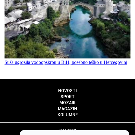
Suša ugrozila vodoopskrbu u BiH, posebno teško u Hercegovini
NOVOSTI
SPORT
MOZAIK
MAGAZIN
KOLUMNE
Marketing