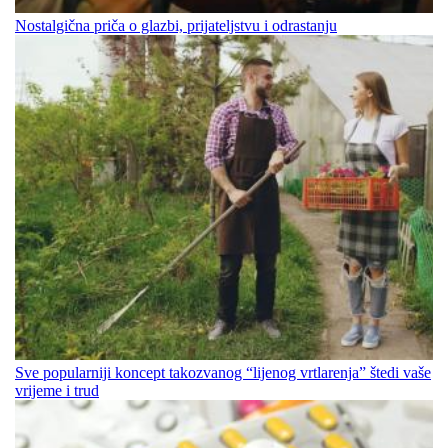
Nostalgična priča o glazbi, prijateljstvu i odrastanju
Sve popularniji koncept takozvanog “lijenog vrtlarenja” štedi vaše
vrijeme i trud