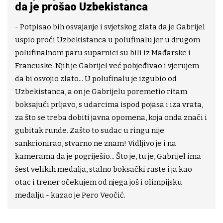
da je prošao Uzbekistanca
- Potpisao bih osvajanje i svjetskog zlata da je Gabrijel
uspio proći Uzbekistanca u polufinalu jer u drugom
polufinalnom paru suparnici su bili iz Mađarske i
Francuske. Njih je Gabrijel već pobjeđivao i vjerujem
da bi osvojio zlato... U polufinalu je izgubio od
Uzbekistanca, a on je Gabrijelu poremetio ritam
boksajući prljavo, s udarcima ispod pojasa i iza vrata,
za što se treba dobiti javna opomena, koja onda znači i
gubitak runde. Zašto to sudac u ringu nije
sankcionirao, stvarno ne znam! Vidljivo je i na
kamerama da je pogriješio... Što je, tu je, Gabrijel ima
šest velikih medalja, stalno boksački raste i ja kao
otac i trener očekujem od njega još i olimpijsku
medalju - kazao je Pero Veočić.