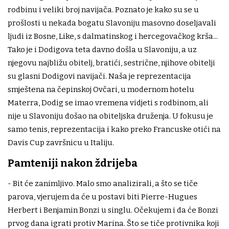
rodbinu i veliki broj navijača. Poznato je kako su se u
prošlosti u nekada bogatu Slavoniju masovno doseljavali
ljudi iz Bosne, Like, s dalmatinskog i hercegovačkog krša...
Tako je i Dodigova teta davno došla u Slavoniju, a uz
njegovu najbližu obitelj, bratići, sestrične, njihove obitelji
su glasni Dodigovi navijači. Naša je reprezentacija
smještena na čepinskoj Ovčari, u modernom hotelu
Materra, Dodig se imao vremena vidjeti s rodbinom, ali
nije u Slavoniju došao na obiteljska druženja. U fokusu je
samo tenis, reprezentacija i kako preko Francuske otići na
Davis Cup završnicu u Italiju.
Pamteniji nakon ždrijeba
- Bit će zanimljivo. Malo smo analizirali, a što se tiče
parova, vjerujem da će u postavi biti Pierre-Hugues
Herbert i Benjamin Bonzi u singlu. Očekujem i da će Bonzi
prvog dana igrati protiv Marina. Što se tiče protivnika koji