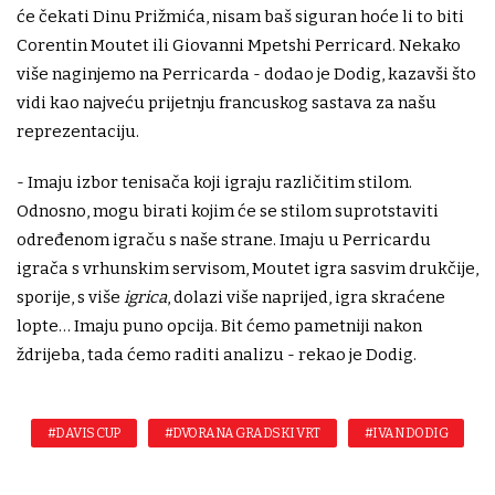
će čekati Dinu Prižmića, nisam baš siguran hoće li to biti
Corentin Moutet ili Giovanni Mpetshi Perricard. Nekako
više naginjemo na Perricarda - dodao je Dodig, kazavši što
vidi kao najveću prijetnju francuskog sastava za našu
reprezentaciju.
- Imaju izbor tenisača koji igraju različitim stilom.
Odnosno, mogu birati kojim će se stilom suprotstaviti
određenom igraču s naše strane. Imaju u Perricardu
igrača s vrhunskim servisom, Moutet igra sasvim drukčije,
sporije, s više
igrica
, dolazi više naprijed, igra skraćene
lopte… Imaju puno opcija. Bit ćemo pametniji nakon
ždrijeba, tada ćemo raditi analizu - rekao je Dodig.
#DAVIS CUP
#DVORANA GRADSKI VRT
#IVAN DODIG