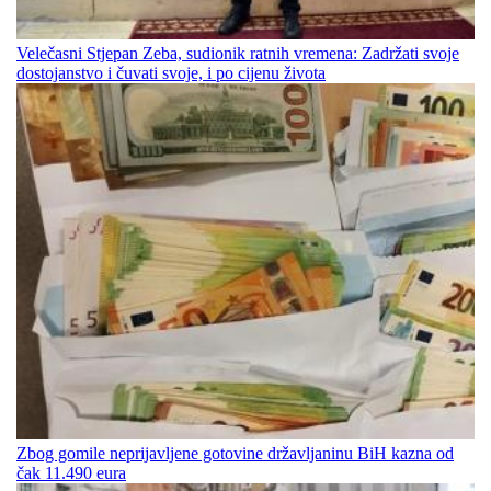
Velečasni Stjepan Zeba, sudionik ratnih vremena: Zadržati svoje
dostojanstvo i čuvati svoje, i po cijenu života
Zbog gomile neprijavljene gotovine državljaninu BiH kazna od
čak 11.490 eura