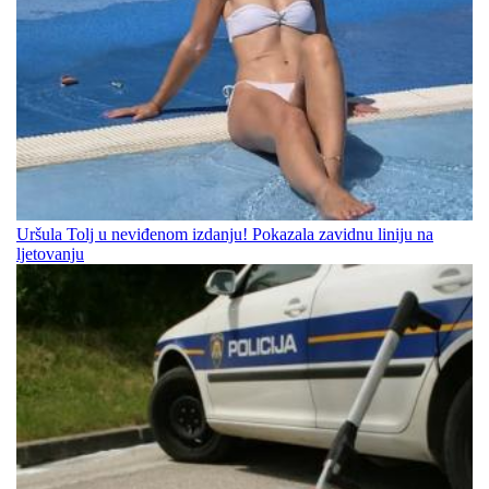
Uršula Tolj u neviđenom izdanju! Pokazala zavidnu liniju na
ljetovanju