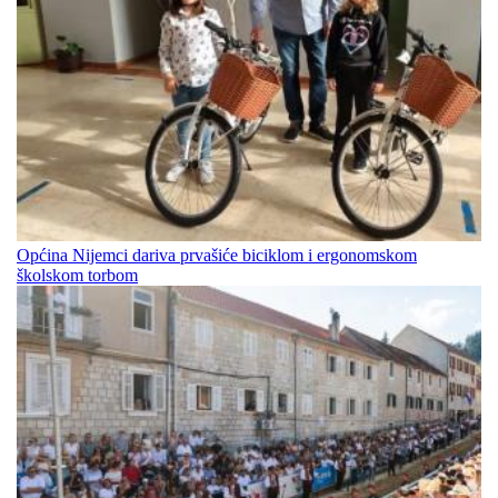
Općina Nijemci dariva prvašiće biciklom i ergonomskom
školskom torbom