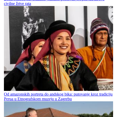
civilne žrtve rata
Od amazonskih portreta do andskog bika: putovanje kroz tradiciju
Perua u Etnografskom muzeju u Zagrebu