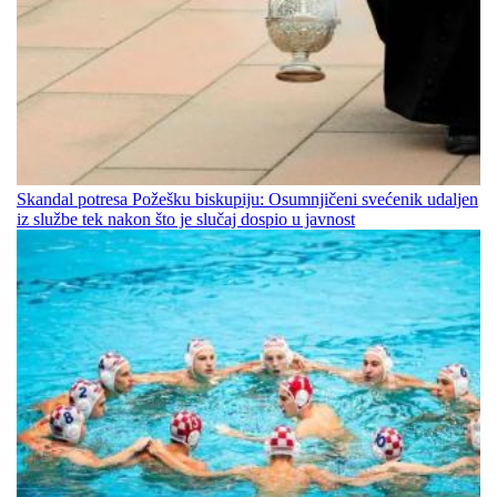
Skandal potresa Požešku biskupiju: Osumnjičeni svećenik udaljen
iz službe tek nakon što je slučaj dospio u javnost