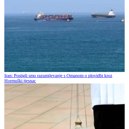
Iran: Postigli smo razumijevanje s Omanom o plovidbi kroz
Hormuški tjesnac