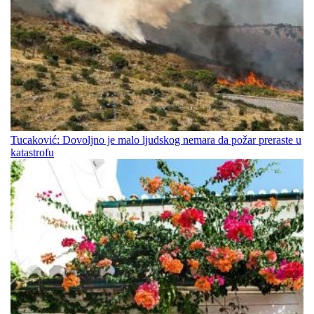
Tucaković: Dovoljno je malo ljudskog nemara da požar preraste u
katastrofu