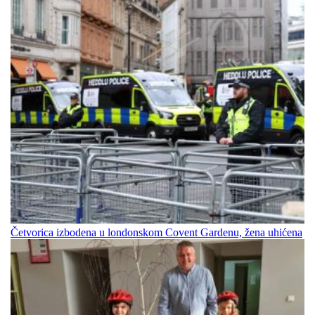
Četvorica izbodena u londonskom Covent Gardenu, žena uhićena