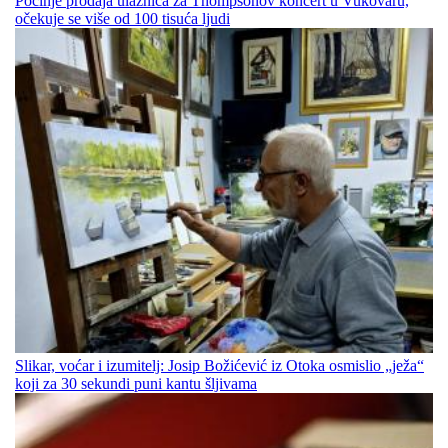
Počinje prodaja ulaznica za Thompsonov koncert u Vukovaru,
očekuje se više od 100 tisuća ljudi
Slikar, voćar i izumitelj: Josip Božićević iz Otoka osmislio „ježa“
koji za 30 sekundi puni kantu šljivama