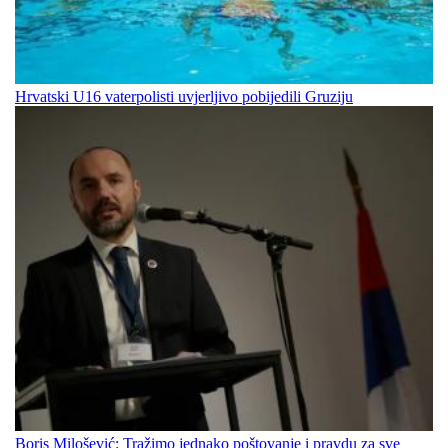
Hrvatski U16 vaterpolisti uvjerljivo pobijedili Gruziju
Boris Milošević: Tražimo jednako poštovanje i pravdu za sve