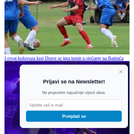
I ovog kolovoza kraj Drave se igra turnir u sjećanje na Batinića
×
Prijavi se na Newsletter!
Ne propustite najvažnije vijesti dana.
Pretplati se