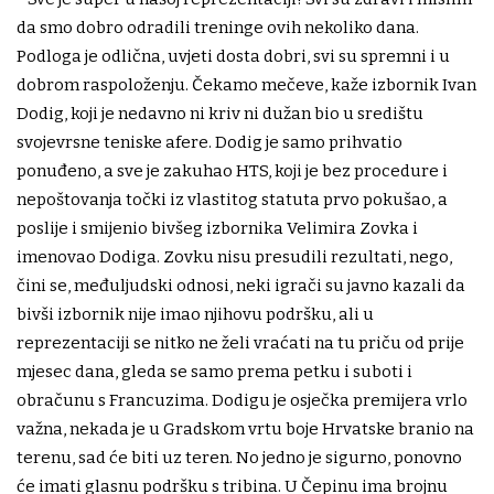
da smo dobro odradili treninge ovih nekoliko dana.
Podloga je odlična, uvjeti dosta dobri, svi su spremni i u
dobrom raspoloženju. Čekamo mečeve, kaže izbornik Ivan
Dodig, koji je nedavno ni kriv ni dužan bio u središtu
svojevrsne teniske afere. Dodig je samo prihvatio
ponuđeno, a sve je zakuhao HTS, koji je bez procedure i
nepoštovanja točki iz vlastitog statuta prvo pokušao, a
poslije i smijenio bivšeg izbornika Velimira Zovka i
imenovao Dodiga. Zovku nisu presudili rezultati, nego,
čini se, međuljudski odnosi, neki igrači su javno kazali da
bivši izbornik nije imao njihovu podršku, ali u
reprezentaciji se nitko ne želi vraćati na tu priču od prije
mjesec dana, gleda se samo prema petku i suboti i
obračunu s Francuzima. Dodigu je osječka premijera vrlo
važna, nekada je u Gradskom vrtu boje Hrvatske branio na
terenu, sad će biti uz teren. No jedno je sigurno, ponovno
će imati glasnu podršku s tribina. U Čepinu ima brojnu