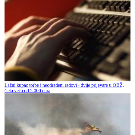
Lažni kupac torbe i neodrađeni radovi - dvije prijevare u OBŽ,
šteta veća od 5.000 eura