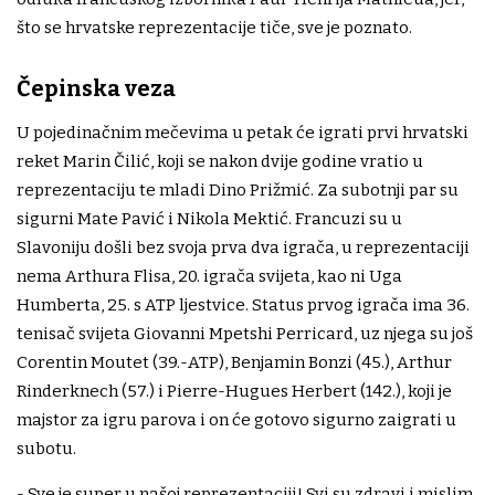
što se hrvatske reprezentacije tiče, sve je poznato.
Čepinska veza
U pojedinačnim mečevima u petak će igrati prvi hrvatski
reket Marin Čilić, koji se nakon dvije godine vratio u
reprezentaciju te mladi Dino Prižmić. Za subotnji par su
sigurni Mate Pavić i Nikola Mektić. Francuzi su u
Slavoniju došli bez svoja prva dva igrača, u reprezentaciji
nema Arthura Flisa, 20. igrača svijeta, kao ni Uga
Humberta, 25. s ATP ljestvice. Status prvog igrača ima 36.
tenisač svijeta Giovanni Mpetshi Perricard, uz njega su još
Corentin Moutet (39.-ATP), Benjamin Bonzi (45.), Arthur
Rinderknech (57.) i Pierre-Hugues Herbert (142.), koji je
majstor za igru parova i on će gotovo sigurno zaigrati u
subotu.
- Sve je super u našoj reprezentaciji! Svi su zdravi i mislim