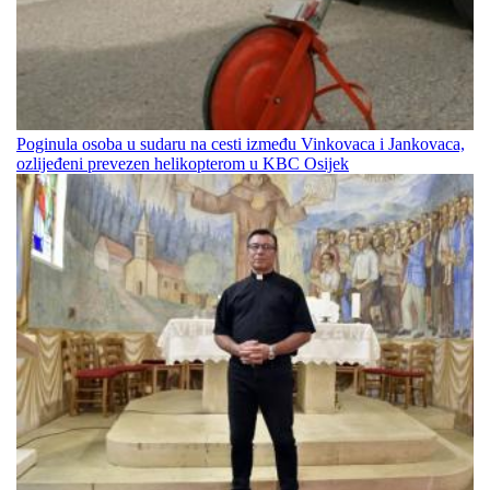
Poginula osoba u sudaru na cesti između Vinkovaca i Jankovaca,
ozlijeđeni prevezen helikopterom u KBC Osijek