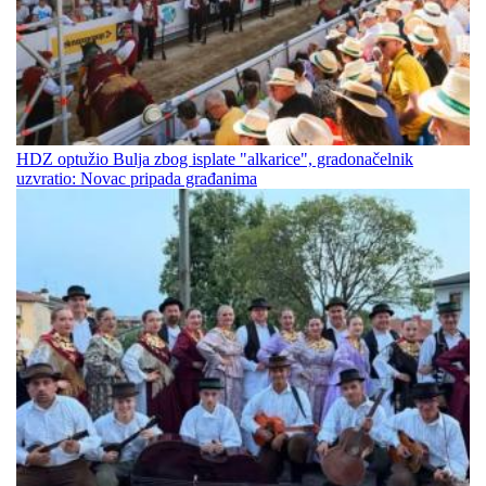
HDZ optužio Bulja zbog isplate "alkarice", gradonačelnik
uzvratio: Novac pripada građanima