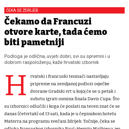
ČEKA SE ŽDRIJEB
Čekamo da Francuzi
otvore karte, tada ćemo
biti pametniji
Podloga je odlična, uvjeti dobri, svi su spremni i u
dobrom raspoloženju, kaže hrvatski izbornik
H
rvatski i francuski tenisači nastavljaju
pripreme na zemljanoj podlozi osječke
dvorane Gradski vrt u kojoj će se u petak i
subotu igrati osmina finala Davis Cupa. Što
su izbornici odlučili i koga će poslati na teren znat će se
danas (četvrtak) od 13 sati, kada je u čepinskom hotelu
Materra na programu svečani ždrijeb. Točnije, čeka se
odluka francuskog izbornika Paul-Henrija Mathieua, jer,