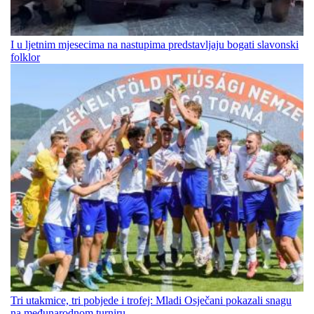
I u ljetnim mjesecima na nastupima predstavljaju bogati slavonski
folklor
Tri utakmice, tri pobjede i trofej: Mladi Osječani pokazali snagu
na međunarodnom turniru