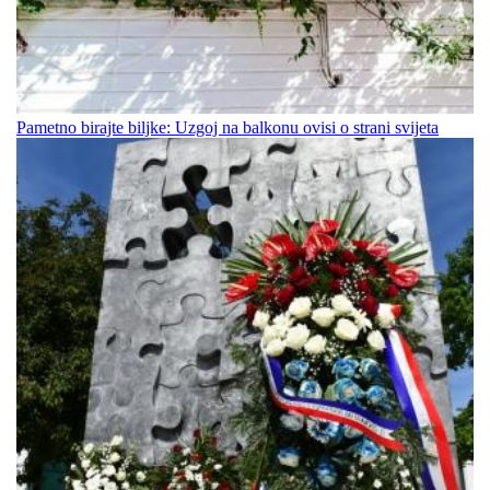
Pametno birajte biljke: Uzgoj na balkonu ovisi o strani svijeta