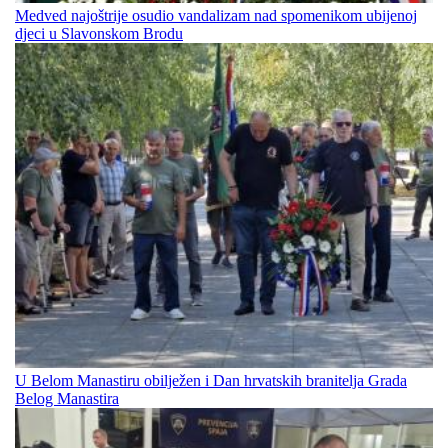
Medved najoštrije osudio vandalizam nad spomenikom ubijenoj
djeci u Slavonskom Brodu
U Belom Manastiru obilježen i Dan hrvatskih branitelja Grada
Belog Manastira