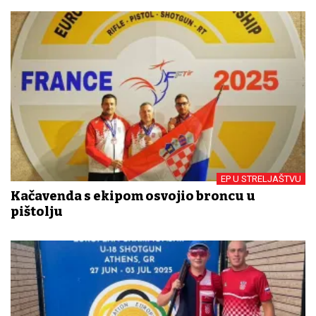
EP U STRELJAŠTVU
Kačavenda s ekipom osvojio broncu u
pištolju