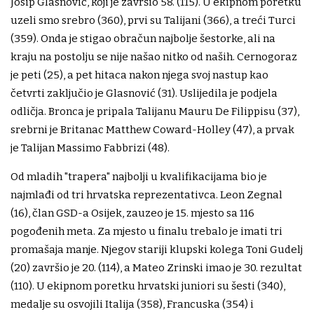
Josip Glasnović, koji je završio 58. (115). U ekipnom poretku
uzeli smo srebro (360), prvi su Talijani (366), a treći Turci
(359). Onda je stigao obračun najbolje šestorke, ali na
kraju na postolju se nije našao nitko od naših. Cernogoraz
je peti (25), a pet hitaca nakon njega svoj nastup kao
četvrti zaključio je Glasnović (31). Uslijedila je podjela
odličja. Bronca je pripala Talijanu Mauru De Filippisu (37),
srebrni je Britanac Matthew Coward-Holley (47), a prvak
je Talijan Massimo Fabbrizi (48).
Od mladih "trapera" najbolji u kvalifikacijama bio je
najmlađi od tri hrvatska reprezentativca. Leon Zegnal
(16), član GSD-a Osijek, zauzeo je 15. mjesto sa 116
pogođenih meta. Za mjesto u finalu trebalo je imati tri
promašaja manje. Njegov stariji klupski kolega Toni Gudelj
(20) završio je 20. (114), a Mateo Zrinski imao je 30. rezultat
(110). U ekipnom poretku hrvatski juniori su šesti (340),
medalje su osvojili Italija (358), Francuska (354) i