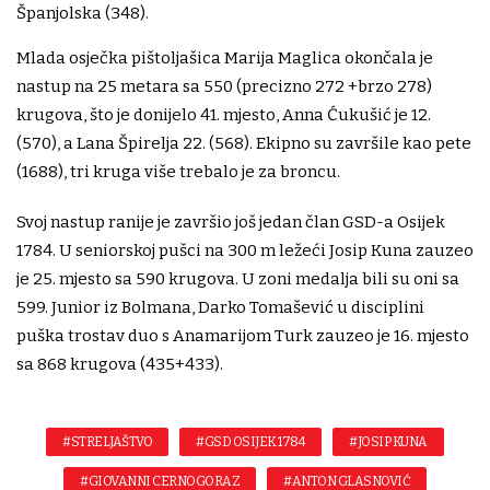
Španjolska (348).
Mlada osječka pištoljašica Marija Maglica okončala je
nastup na 25 metara sa 550 (precizno 272 +brzo 278)
krugova, što je donijelo 41. mjesto, Anna Ćukušić je 12.
(570), a Lana Špirelja 22. (568). Ekipno su završile kao pete
(1688), tri kruga više trebalo je za broncu.
Svoj nastup ranije je završio još jedan član GSD-a Osijek
1784. U seniorskoj pušci na 300 m ležeći Josip Kuna zauzeo
je 25. mjesto sa 590 krugova. U zoni medalja bili su oni sa
599. Junior iz Bolmana, Darko Tomašević u disciplini
puška trostav duo s Anamarijom Turk zauzeo je 16. mjesto
sa 868 krugova (435+433).
#STRELJAŠTVO
#GSD OSIJEK 1784
#JOSIP KUNA
#GIOVANNI CERNOGORAZ
#ANTON GLASNOVIĆ