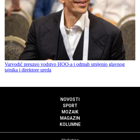
Varvodić preuzeo vodstvo HOO-a i odmah smijenio glavnog
tajnika i direktore ureda
NOVOSTI
SPORT
MOZAIK
MAGAZIN
KOLUMNE