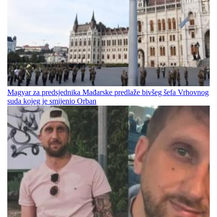
Magyar za predsjednika Mađarske predlaže bivšeg šefa Vrhovnog
suda kojeg je smijenio Orban