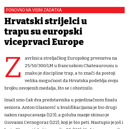
PONOVNO NA VISINI ZADATKA
Hrvatski strijelci u
trapu su europski
viceprvaci Europe
Z
avršnica streljačkog Europskog prvenstva na
25/50/300/LM u francuskom Chateaurouxu u
znaku je discipline trap, a to znači da postoji
velika mogućnost da Hrvatska podeblja svoju
brojku osvojenih medalja, što se i obistinilo.
Imali smo čak dva predstavnika u pojedinačnom finalu
seniora. Anton Glasnović u kvalifikacijama je bio drugi
nakon raspucavanja (123), a goluba manje skinuo je
Giovanni Cernogoraz (122), koji je bio peti. Nastupio je još i