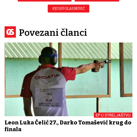
#JOSIP GLASNOVIĆ
Povezani članci
EP U STRELJAŠTVU
Leon Luka Ćelić 27., Darko Tomašević krug do
finala