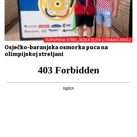
EUROPSKA STRELJAČKA ELITA U FRANCUSKOJ
Osječko-baranjska osmorka puca na
olimpijskoj streljani