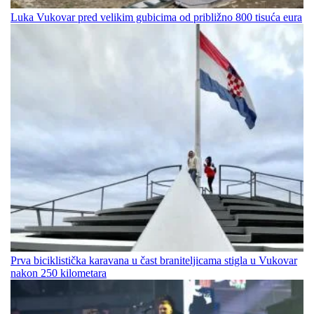
Luka Vukovar pred velikim gubicima od približno 800 tisuća eura
Prva biciklistička karavana u čast braniteljicama stigla u Vukovar
nakon 250 kilometara