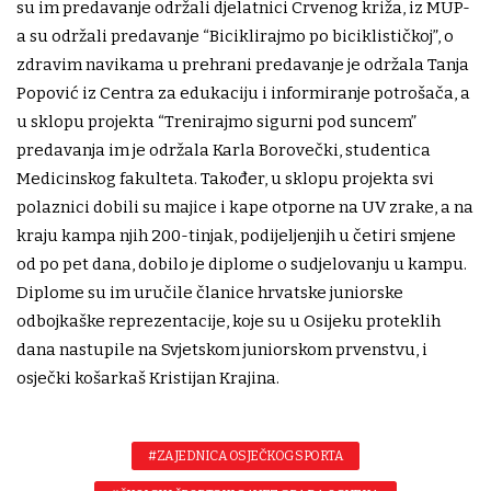
su im predavanje održali djelatnici Crvenog križa, iz MUP-
a su održali predavanje “Biciklirajmo po biciklističkoj”, o
zdravim navikama u prehrani predavanje je održala Tanja
Popović iz Centra za edukaciju i informiranje potrošača, a
u sklopu projekta “Trenirajmo sigurni pod suncem”
predavanja im je održala Karla Borovečki, studentica
Medicinskog fakulteta. Također, u sklopu projekta svi
polaznici dobili su majice i kape otporne na UV zrake, a na
kraju kampa njih 200-tinjak, podijeljenjih u četiri smjene
od po pet dana, dobilo je diplome o sudjelovanju u kampu.
Diplome su im uručile članice hrvatske juniorske
odbojkaške reprezentacije, koje su u Osijeku proteklih
dana nastupile na Svjetskom juniorskom prvenstvu, i
osječki košarkaš Kristijan Krajina.
#ZAJEDNICA OSJEČKOG SPORTA