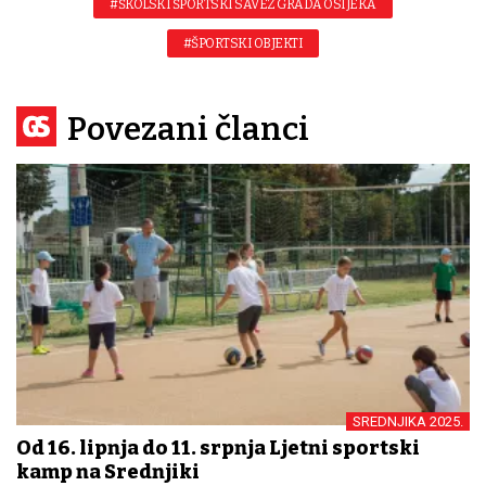
#ŠKOLSKI ŠPORTSKI SAVEZ GRADA OSIJEKA
#ŠPORTSKI OBJEKTI
Povezani članci
SREDNJIKA 2025.
Od 16. lipnja do 11. srpnja Ljetni sportski
kamp na Srednjiki