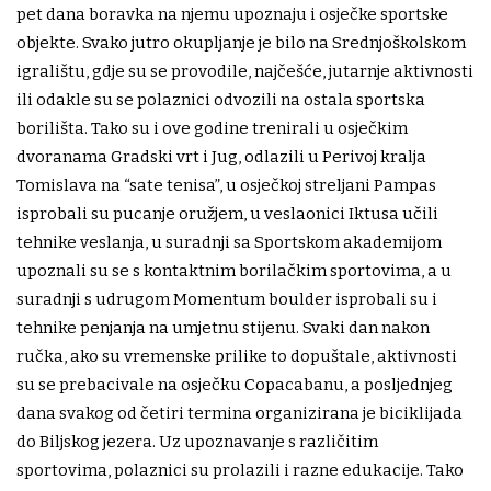
pet dana boravka na njemu upoznaju i osječke sportske
objekte. Svako jutro okupljanje je bilo na Srednjoškolskom
igralištu, gdje su se provodile, najčešće, jutarnje aktivnosti
ili odakle su se polaznici odvozili na ostala sportska
borilišta. Tako su i ove godine trenirali u osječkim
dvoranama Gradski vrt i Jug, odlazili u Perivoj kralja
Tomislava na “sate tenisa”, u osječkoj streljani Pampas
isprobali su pucanje oružjem, u veslaonici Iktusa učili
tehnike veslanja, u suradnji sa Sportskom akademijom
upoznali su se s kontaktnim borilačkim sportovima, a u
suradnji s udrugom Momentum boulder isprobali su i
tehnike penjanja na umjetnu stijenu. Svaki dan nakon
ručka, ako su vremenske prilike to dopuštale, aktivnosti
su se prebacivale na osječku Copacabanu, a posljednjeg
dana svakog od četiri termina organizirana je biciklijada
do Biljskog jezera. Uz upoznavanje s različitim
sportovima, polaznici su prolazili i razne edukacije. Tako