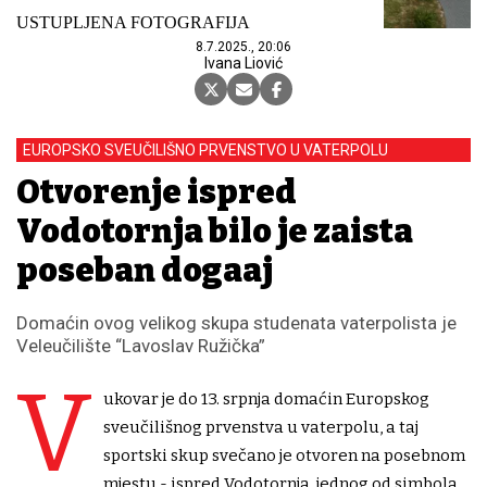
USTUPLJENA FOTOGRAFIJA
8.7.2025., 20:06
Ivana Liović
EUROPSKO SVEUČILIŠNO PRVENSTVO U VATERPOLU
Otvorenje ispred
Vodotornja bilo je zaista
poseban događaj
Domaćin ovog velikog skupa studenata vaterpolista je
Veleučilište “Lavoslav Ružička”
V
ukovar je do 13. srpnja domaćin Europskog
sveučilišnog prvenstva u vaterpolu, a taj
sportski skup svečano je otvoren na posebnom
mjestu - ispred Vodotornja, jednog od simbola