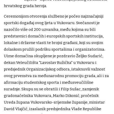
hrvatskog grada heroja.
Ceremonijom otvorenja službeno je počeo najznačajniji
sportski događaj ovog ljeta u Vukovaru. Svečanosti je
nazočilo više od 200 uzvanika, među kojima su bili
predstavnici domaćih i europskih sportskih institucija,
lokalne i državne vlasti te brojni građani, koji su svojim
dolaskom pružili podršku sportašima i organizatorima.
Uime domaćina okupljene je pozdravio Željko Sudarić,
dekan Veleučilišta "Lavoslav Ružička" u Vukovaru i
predsjednik Organizacijskog odbora, istaknuvši važnost
ovog prvenstva za međunarodnu promociju grada, ali i za
afirmaciju studentskog sporta i međusveučilišne
suradnje. Skupu su se obratili i Filip Sušac, zamjenik
gradonačelnika Vukovara, Marko Dikonić, pročelnik
Ureda župana Vukovarsko-srijemske županije, ministar
David Vlajčić, izaslanik predsjednika Vlade Republike