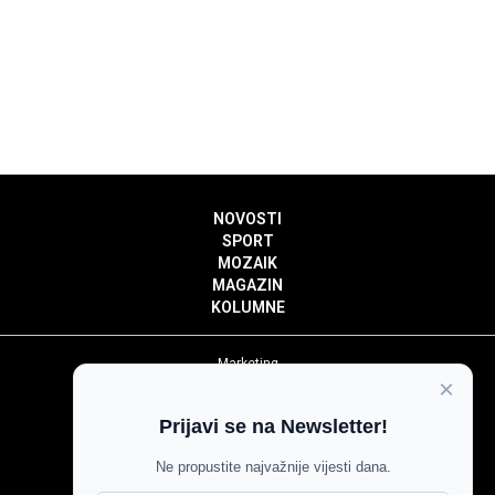
NOVOSTI
SPORT
MOZAIK
MAGAZIN
KOLUMNE
Marketing
×
Politika privatnosti
Politika kolačića
Prijavi se na Newsletter!
Impressum
Pravila prenošenja sadržaja
Ne propustite najvažnije vijesti dana.
Pravila komentiranja