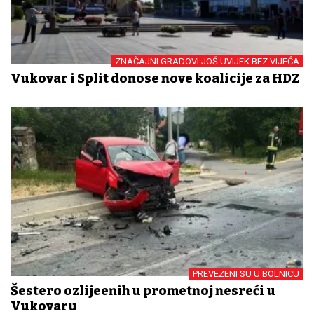
ZNAČAJNI GRADOVI JOŠ UVIJEK BEZ VIJEĆA
Vukovar i Split donose nove koalicije za HDZ
PREVEZENI SU U BOLNICU
Šestero ozlijeđenih u prometnoj nesreći u
Vukovaru