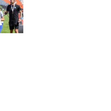
Tri utakmice, tri pobjede i trofej: Mladi Osječani pokaz