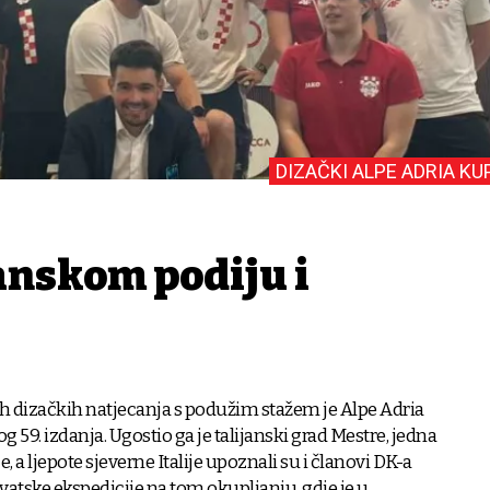
DIZAČKI ALPE ADRIA KU
anskom podiju i
dizačkih natjecanja s podužim stažem je Alpe Adria
vog 59. izdanja. Ugostio ga je talijanski grad Mestre, jedna
, a ljepote sjeverne Italije upoznali su i članovi DK-a
hrvatske ekspedicije na tom okupljanju, gdje je u