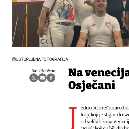
USTUPLJENA FOTOGRAFIJA
Na venecij
Nino Benčina
Osječani
J
edno od međunarodnih 
kup, koji je stigao do s
od velikih župa Venecije
Osijek koji su bili dio 