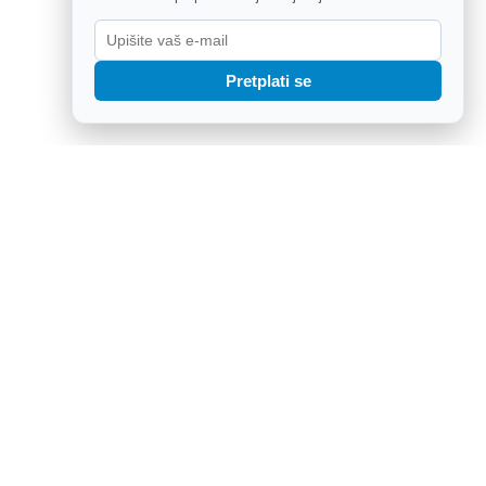
Pretplati se
ali snagu na