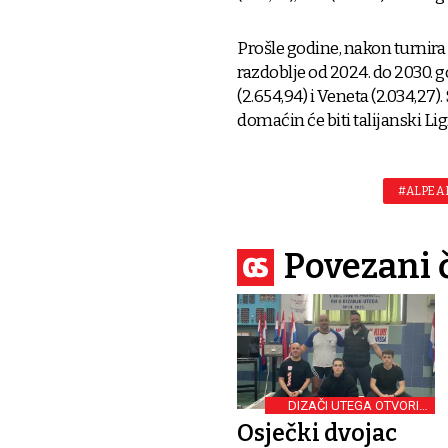
Prošle godine, nakon turnira 
razdoblje od 2024. do 2030. go
(2.654,94) i Veneta (2.034,27). 
domaćin će biti talijanski Li
#ALPE A
Povezani 
DIZAČI UTEGA OTVORILI
SEZONU
Osječki dvojac