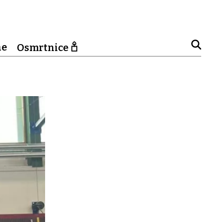
ne
Osmrtnice