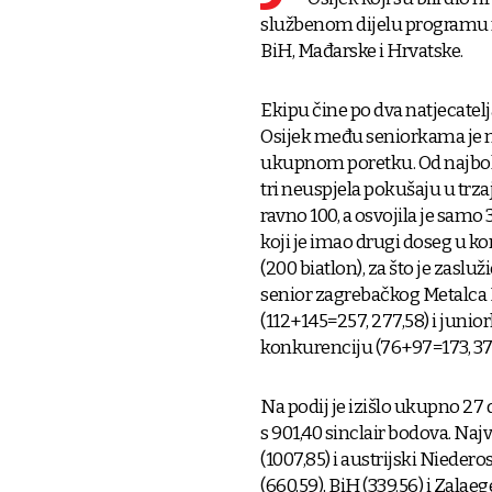
službenom dijelu programu nas
BiH, Mađarske i Hrvatske.
Ekipu čine po dva natjecatelj
Osijek među seniorkama je nas
ukupnom poretku. Od najbolje 
tri neuspjela pokušaju u trzaj
ravno 100, a osvojila je samo 
koji je imao drugi doseg u ko
(200 biatlon), za što je zaslu
senior zagrebačkog Metalca I
(112+145=257, 277,58) i junior
konkurenciju (76+97=173, 371
Na podij je izišlo ukupno 27 d
s 901,40 sinclair bodova. Najvi
(1007,85) i austrijski Niedero
(660,59), BiH (339.56) i Zalaeg