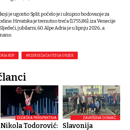
koji je ugostio Split, počelo je i ukupno bodovanje za
dine. Hrvatska je trenutno treća (1.755,86), iza Venecije
Sljedeći, jubilarni, 60. Alpe Adria je u lipnju 2026., a
gnano.
DRIA KUP
#KLUB DIZAČA UTEGA OSIJEK
članci
DIZAČKA PERSPEKTIVA
ZAVRŠENA DOMAĆA
SEZONA U DIZANJU
Nikola Todorović:
Slavonija
UTEGA