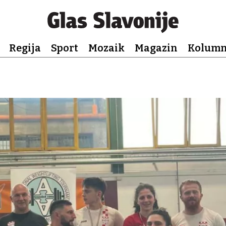
Regija
Sport
Mozaik
Magazin
Kolum