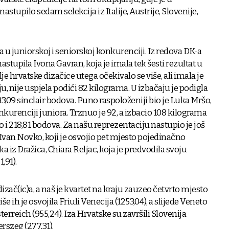
tupilo sedam selekcija iz Italije, Austrije, Slovenije,
a u juniorskoj i seniorskoj konkurenciji. Iz redova DK-a
tupila Ivona Gavran, koja je imala tek šesti rezultat u
hrvatske dizačice utega očekivalo se više, ali imala je
u, nije uspjela podići 82 kilograma. U izbačaju je podigla
33,09 sinclair bodova. Puno raspoloženiji bio je Luka Mršo,
nkurenciji juniora. Trznuo je 92, a izbacio 108 kilograma
žio i 218,81 bodova. Za našu reprezentaciju nastupio je još
van Novko, koji je osvojio pet mjesto pojedinačno
ka iz Dražica, Chiara Reljac, koja je predvodila svoju
,91).
izač(ic)a, a naš je kvartet na kraju zauzeo četvrto mjesto
še ih je osvojila Friuli Venecija (1253,04), a slijede Veneto
sterreich (955,24). Iza Hrvatske su završili Slovenija
erszeg (277,31).