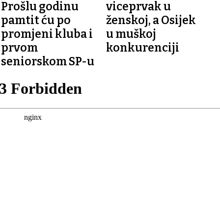
Prošlu godinu
viceprvak u
pamtit ću po
ženskoj, a Osijek
promjeni kluba i
u muškoj
prvom
konkurenciji
seniorskom SP-u