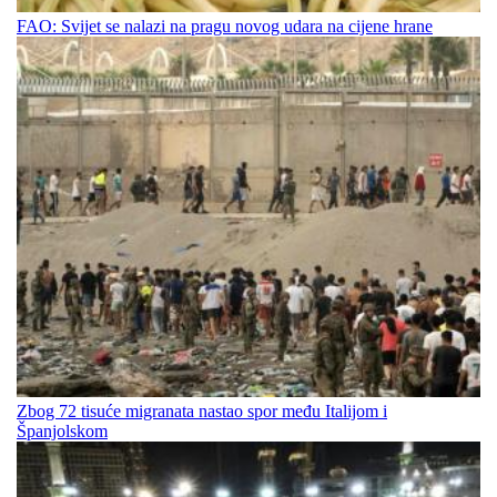
FAO: Svijet se nalazi na pragu novog udara na cijene hrane
Zbog 72 tisuće migranata nastao spor među Italijom i
Španjolskom