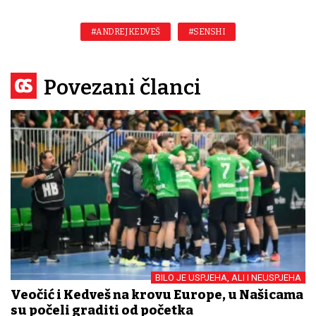
#ANDREJ KEDVEŠ
#SENSHI
Povezani članci
BILO JE USPJEHA, ALI I NEUSPJEHA
Veočić i Kedveš na krovu Europe, u Našicama
su počeli graditi od početka