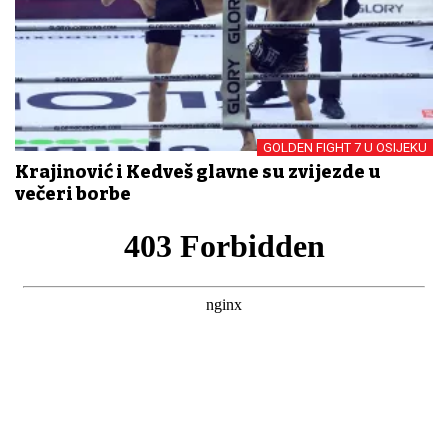
GOLDEN FIGHT 7 U OSIJEKU
Krajinović i Kedveš glavne su zvijezde u
večeri borbe