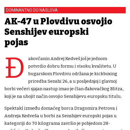
DOMINANTNO DO NASLOVA
AK-47 u Plovdivu osvojio
Senshijev europski
pojas
Đ
akovčanin Andrej Kedveš još je jednom
potvrdio dobru formu i visoku kvalitetu. U
bugarskom Plovdivu održana je kickboxing
priredba Senshi 26, a u posljednjoj i glavnoj
borbi večeri sjajan nastup imao je član đakovačkog Blitza,
koji je na ubojit način osvojio Senshijevu europsku titulu.
Spektakl između domaćeg borca Dragomira Petrova i
Andreja Kedveša u borbi za Senshijev europski pojas u
kategoriji do 70 kilograma završio je pobjedom 28-