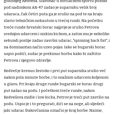
godišnjeg Kedveša. Slavonac u borilačkom sportu poznat
pod nadimkom AK-47 zadao je suparniku velik broj
udaraca, čak četiri puta ga je srušio na pod te na kraju
slavio tehničkim nokautom u trećoj rundi. Na početku
treće runde hrvatski borac najprije je srušio Petrova
srednjim udarcem i niskim kickom, a zatim mu je nekoliko
sekundi poslije zadao završni udarac, "spinning back fist", i
na dominantan način uzeo pojas. Iako se bugarski borac
uspio podići, sudac je prekinuo borbu kako bi zaštitio
Petrova i njegovo zdravlje.
Kedveš je krenuo žestoko i prvi put suparnika srušio već
nakon pola minute borbe, i to snažnim udarcem koljenom
u glavu. Pri kraju druge runde bugarski se borac drugi
put našao na podu. I početkom treće runde, nakon
Kedvešova midle i low kicka, Petrov je treći put završio na
podu. Uspio je i to pregurati, dići se na noge, ali sljedeći
jaki udarac Đakovčanina označio je kraj borbe. Naime,