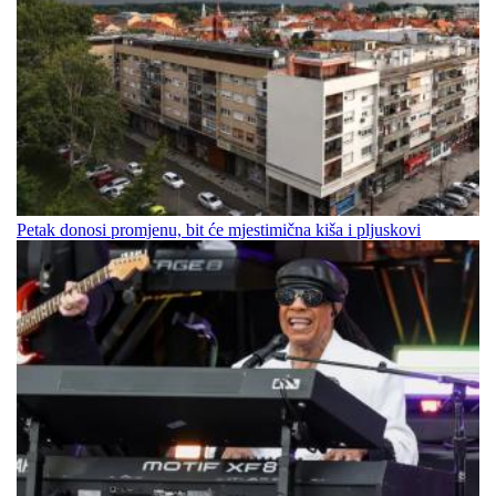
Petak donosi promjenu, bit će mjestimična kiša i pljuskovi