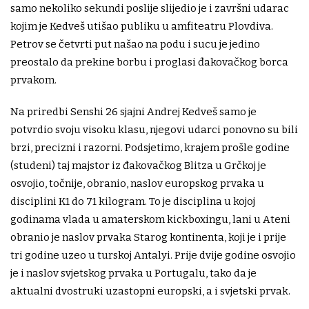
samo nekoliko sekundi poslije slijedio je i završni udarac
kojim je Kedveš utišao publiku u amfiteatru Plovdiva.
Petrov se četvrti put našao na podu i sucu je jedino
preostalo da prekine borbu i proglasi đakovačkog borca
prvakom.
Na priredbi Senshi 26 sjajni Andrej Kedveš samo je
potvrdio svoju visoku klasu, njegovi udarci ponovno su bili
brzi, precizni i razorni. Podsjetimo, krajem prošle godine
(studeni) taj majstor iz đakovačkog Blitza u Grčkoj je
osvojio, točnije, obranio, naslov europskog prvaka u
disciplini K1 do 71 kilogram. To je disciplina u kojoj
godinama vlada u amaterskom kickboxingu, lani u Ateni
obranio je naslov prvaka Starog kontinenta, koji je i prije
tri godine uzeo u turskoj Antalyi. Prije dvije godine osvojio
je i naslov svjetskog prvaka u Portugalu, tako da je
aktualni dvostruki uzastopni europski, a i svjetski prvak.