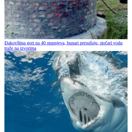
Đakovština gori na 40 stupnjeva, bunari presušuju, stočari vodu
traže na izvorima