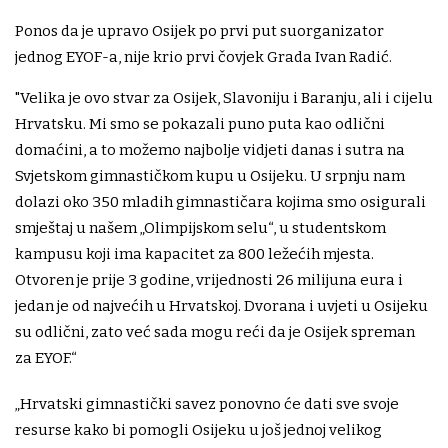
Ponos da je upravo Osijek po prvi put suorganizator
jednog EYOF-a, nije krio prvi čovjek Grada Ivan Radić.
"Velika je ovo stvar za Osijek, Slavoniju i Baranju, ali i cijelu
Hrvatsku. Mi smo se pokazali puno puta kao odlični
domaćini, a to možemo najbolje vidjeti danas i sutra na
Svjetskom gimnastičkom kupu u Osijeku. U srpnju nam
dolazi oko 350 mladih gimnastičara kojima smo osigurali
smještaj u našem „Olimpijskom selu“, u studentskom
kampusu koji ima kapacitet za 800 ležećih mjesta.
Otvoren je prije 3 godine, vrijednosti 26 milijuna eura i
jedan je od najvećih u Hrvatskoj. Dvorana i uvjeti u Osijeku
su odlični, zato već sada mogu reći da je Osijek spreman
za EYOF.“
„Hrvatski gimnastički savez ponovno će dati sve svoje
resurse kako bi pomogli Osijeku u još jednoj velikog