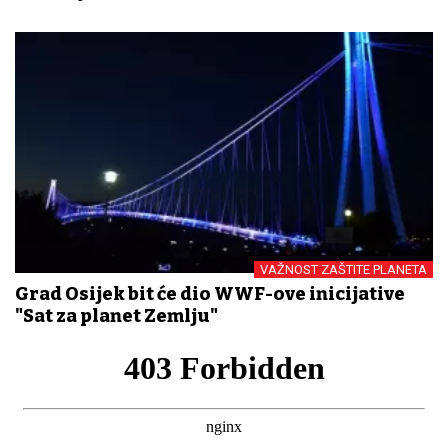
VAŽNOST ZAŠTITE PLANETA
Grad Osijek bit će dio WWF-ove inicijative
"Sat za planet Zemlju"