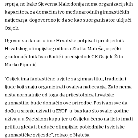
srpnja, no kako Sjeverna Makedonija nema organizacijskih
kapaciteta za domaćinstvo međunarodnih gimnastičkih
natjecanja, dogovoreno je da se kao suorganizator uključi
Osijek.
Ugovor su danas u ime Hrvatske potpisali predsjednik
Hrvatskog olimpijskog odbora Zlatko Mateša, osječki
gradonačelnik Ivan Radić i predsjednik GK Osijek-Žito
Marko Pipunić.
"Osijek ima fantastične uvjete za gimnastiku, tradiciju i
ljude koji znaju organizirati ovakva natjecanja. Zato nema
ništa normalnije od toga da prijestolnica hrvatske
gimnastike bude domaćin ove priredbe. Pozivam sve da
dođu u srpnju uživati u EYOF-u, baš kao što svake godine
uživaju u Svjetskom kupu, jer u Osijeku ćemo na ljeto imati
priliku gledati buduće olimpijske pobjednike i svjetske
gimnastičke zvijezde“, rekao je Mateša.