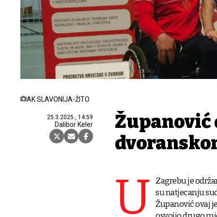
AK SLAVONIJA-ŽITO
Županović 
25.3.2025., 14:59
Dalibor Keler
dvoransko
U
Zagrebu je održa
su natjecanju sud
Županović ovaj je
osvojio drugo mje