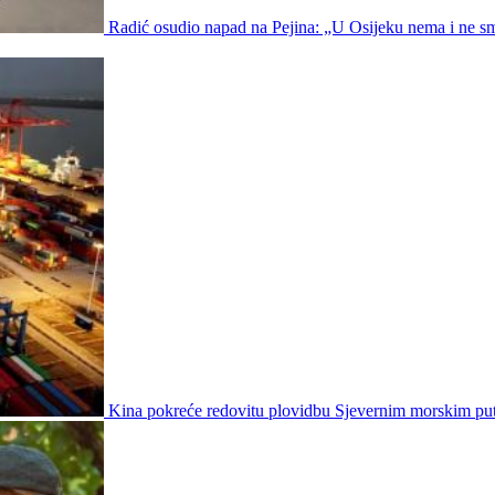
Radić osudio napad na Pejina: „U Osijeku nema i ne smi
Kina pokreće redovitu plovidbu Sjevernim morskim p