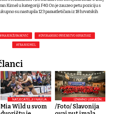
Fran Kimel u kategoriji F40. On je zauzeo petu poziciju s
ukupno su nastupila 123 paraatletičara iz 18 hrvatskih
#MARIN ŽUPANOVIĆ
#DVORANSKO PRVENSTVO HRVATSKE
#FRAN KIMEL
članci
NATJECATELJI I NAVIJAČI
IZNIMNO USPJEŠNA
UŽIVALI
GODINA
Mia Wild u svom
/Foto/ Slavonija
dvorištu je
ovaj put imala