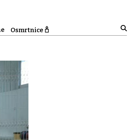
ne
Osmrtnice