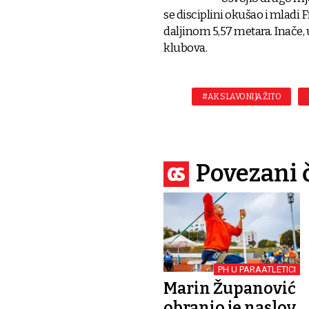
se disciplini okušao i mladi 
daljinom 5,57 metara. Inače, 
klubova.
#AK SLAVONIJA ŽITO
Povezani 
PH U PARAATLETICI
Marin Županović
obranio je naslov