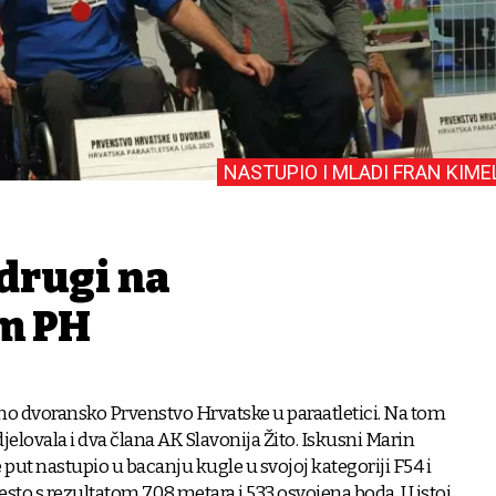
NASTUPIO I MLADI FRAN KIME
drugi na
m PH
no dvoransko Prvenstvo Hrvatske u paraatletici. Na tom
jelovala i dva člana AK Slavonija Žito. Iskusni Marin
 put nastupio u bacanju kugle u svojoj kategoriji F54 i
sto s rezultatom 7,08 metara i 533 osvojena boda. U istoj