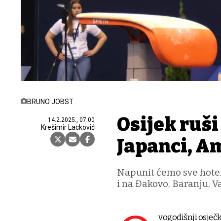
BRUNO JOBST
Osijek ruši
14.2.2025., 07:00
Krešimir Lacković
Japanci, Am
Napunit ćemo sve hotels
i na Đakovo, Baranju, Va
vogodišnji osječk