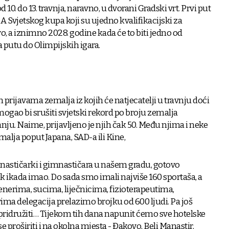
d 10. do 13. travnja, naravno, u dvorani Gradski vrt. Prvi put
i A Svjetskog kupa koji su ujedno kvalifikacijski za
o, a iznimno 2028. godine kada će to biti jedno od
a putu do Olimpijskih igara.
rijavama zemalja iz kojih će natjecatelji u travnju doći
gao bi srušiti svjetski rekord po broju zemalja
ju. Naime, prijavljeno je njih čak 50. Među njima i neke
alja poput Japana, SAD-a ili Kine,
imnastičarki i gimnastičara u našem gradu, gotovo
ek ikada imao. Do sada smo imali najviše 160 sportaša, a
trenerima, sucima, liječnicima, fizioterapeutima,
ima delegacija prelazimo brojku od 600 ljudi. Pa još
e pridružiti… Tijekom tih dana napunit ćemo sve hotelske
 proširiti i na okolna mjesta - Đakovo, Beli Manastir,