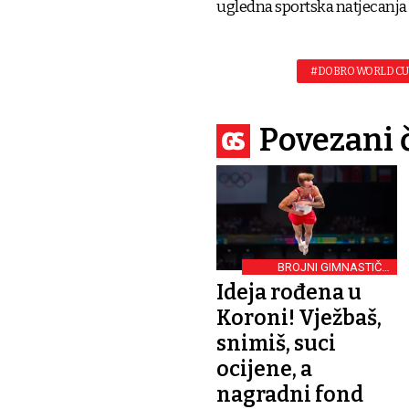
ugledna sportska natjecanja
#DOBRO WORLD CU
Povezani 
BROJNI GIMNASTIČKI
PROJEKTI
Ideja rođena u
Koroni! Vježbaš,
snimiš, suci
ocijene, a
nagradni fond