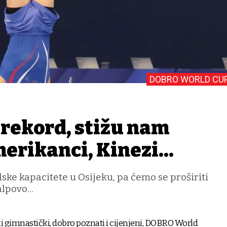
DOBRO WORLD CU
 rekord, stižu nam
erikanci, Kinezi...
ke kapacitete u Osijeku, pa ćemo se proširiti
lpovo...
i gimnastički, dobro poznati i cijenjeni, DOBRO World