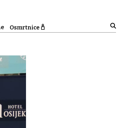
ne
Osmrtnice