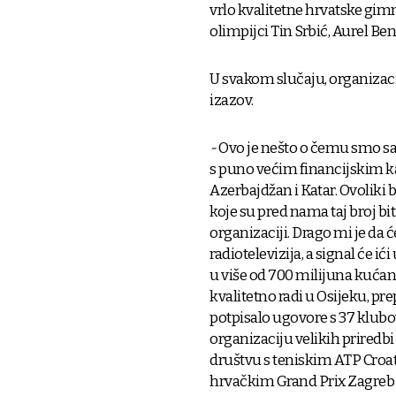
vrlo kvalitetne hrvatske gimn
olimpijci Tin Srbić, Aurel Benov
U svakom slučaju, organizac
izazov.
-
Ovo je nešto o čemu smo san
s puno većim financijskim k
Azerbajdžan i Katar. Ovolik
koje su pred nama taj broj bit
organizaciji. Drago mi je da 
radiotelevizija, a signal će ić
u više od 700 milijuna kućan
kvalitetno radi u Osijeku, pre
potpisalo ugovore s 37 klubo
organizaciju velikih priredb
društvu s teniskim ATP Cro
hrvačkim Grand Prix Zagreb