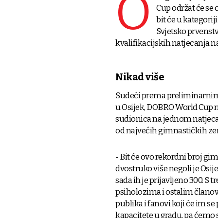
O
Cup održat će se o
bit će u kategorij
Svjetsko prvenstv
kvalifikacijskih natjecanja n
Nikad više
Sudeći prema preliminarnim p
u Osijek, DOBRO World Cup mo
sudionica na jednom natjecan
od najvećih gimnastičkih zem
- Bit će ovo rekordni broj g
dvostruko više negoli je Osij
sada ih je prijavljeno 300. S 
psiholozima i ostalim članov
publika i fanovi koji će im s
kapacitete u gradu, pa ćemo se