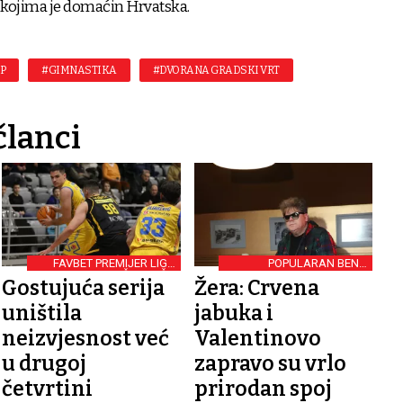
 kojima je domaćin Hrvatska.
P
#GIMNASTIKA
#DVORANA GRADSKI VRT
članci
FAVBET PREMIJER LIGA
POPULARAN BEND
KOŠARKAŠA
NASTUPA U OSIJEKU
Gostujuća serija
Žera: Crvena
uništila
jabuka i
neizvjesnost već
Valentinovo
u drugoj
zapravo su vrlo
četvrtini
prirodan spoj