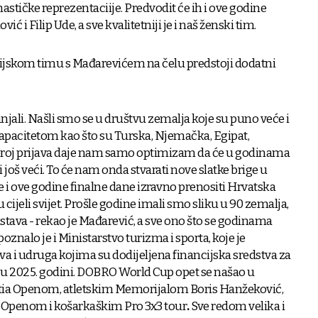
astičke reprezentaciije. Predvodit će ih i ove godine
ić i Filip Ude, a sve kvalitetniji je i naš ženski tim.
ijskom timu s Mađarevićem na čelu predstoji dodatni
jali. Našli smo se u društvu zemalja koje su puno veće i
apacitetom kao što su Turska, Njemačka, Egipat,
i broj prijava daje nam samo optimizam da će u godinama
i još veći. To će nam onda stvarati nove slatke brige u
će i ove godine finalne dane izravno prenositi Hrvatska
i u cijeli svijet. Prošle godine imali smo sliku u 90 zemalja,
stava - rekao je Mađarević, a sve ono što se godinama
poznalo je i Ministarstvo turizma i sporta, koje je
va i udruga kojima su dodijeljena financijska sredstva za
i u 2025. godini. DOBRO World Cup opet se našao u
atia Openom, atletskim Memorijalom Boris Hanžeković,
 Openom i košarkaškim Pro 3x3 tour
.
Sve redom velika i