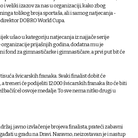
to i veliki izazov za nas u organizaciji, kako zbog
eninga tolikog broja sportaša, ali i samog natjecanja -
, direktor DOBRO World Cupa.
ijek ušao u kategoriju natjecanja iz najjače serije
ne organizacije prijašnjih godina, dodatna mu je
i fond za gimnastičarke i gimnastičare, a prvi put bit će
tisuća švicarskih franaka. Svaki finalist dobit će
treneri će podijeliti 12.000 švicarskih franaka što će biti
ježbači(ce) osvoje medalje. ​To sve nema nitko drugi u
adržaj, javno izvlačenje brojeva finalista, prateći zabavni
ogađati u gradu na Dravi. Naravno, neizostavan je i nastup