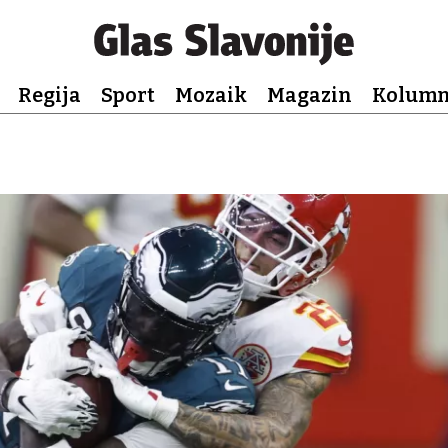
Regija
Sport
Mozaik
Magazin
Kolum