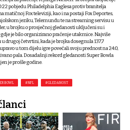
 40:22 pobjedu Philadelphia Eaglesa protiv branitelja
a matičnoj Fox televiziji, kao i na postaji Fox Deportes,
njolskom jeziku, Telemundu te na streaming servisu u
er, u brojku o prosječnoj gledanosti uključeni su i
na gdje je bilo organizirano praćenje utakmice. Najviše
 u drugoj četvrtini, kada je brojka dosegnula 137,7
upravo u tom dijelu igre povećali svoju prednost na 24:0,
ivano pala. Dosadašnji rekord gledanosti Super Bowla
ljen je prošle godine.
ER BOWL
#NFL
#GLEDANOST
članci