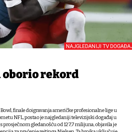
NAJGLEDANIJI TV DOGAĐA
 oborio rekord
Bowl, finale doigravanja američke profesionalne lige u
tu NFL, postao je najgledaniji televizijski događaj u
 s prosječnom gledanošću od 127,7 milijuna, objavila je
gencija za praćenje rejtinga Nielsen. Ta brojka uključuje