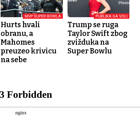
MVP SUPER BOWLA
PUBLIKA GA VOLI
Hurts hvali
Trump se ruga
obranu, a
Taylor Swift zbog
Mahomes
zvižduka na
preuzeo krivicu
Super Bowlu
na sebe