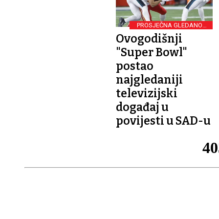
PROSJEČNA GLEDANOST
OD 127.7 MILIJUNA
Ovogodišnji
"Super Bowl"
postao
najgledaniji
televizijski
događaj u
povijesti u SAD-u