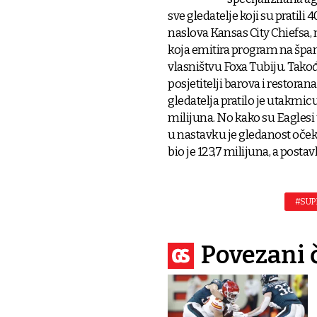
sve gledatelje koji su pratili
naslova Kansas City Chiefsa, n
koja emitira program na špa
vlasništvu Foxa Tubiju. Takođ
posjetitelji barova i restora
gledatelja pratilo je utakmicu
milijuna. No kako su Eaglesi 
u nastavku je gledanost oček
bio je 123,7 milijuna, a postav
#SUP
Povezani 