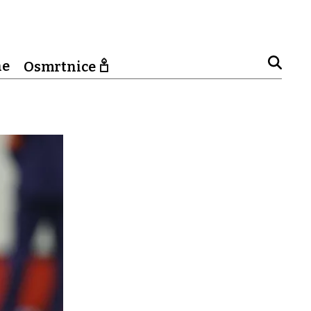
ne
Osmrtnice