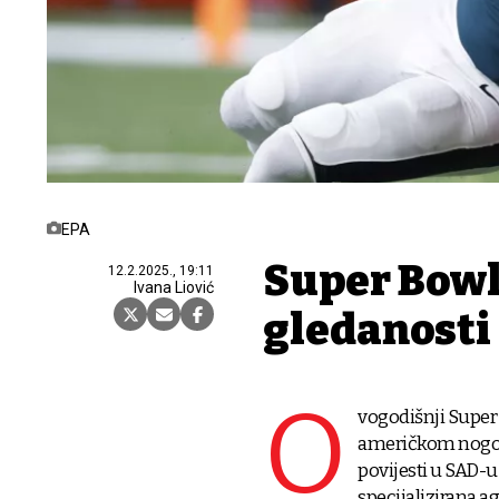
EPA
Super Bowl
12.2.2025., 19:11
Ivana Liović
gledanosti
O
vogodišnji Super 
američkom nogome
povijesti u SAD-u
specijalizirana a