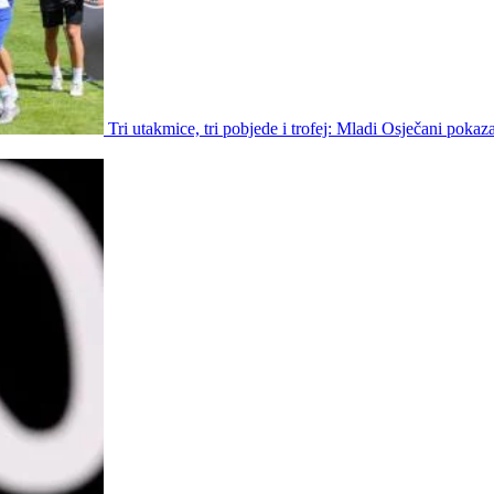
Tri utakmice, tri pobjede i trofej: Mladi Osječani pokaz