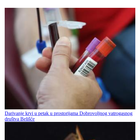
Darivanje krvi u petak u prostorijama Dobrovoljnog vatrogasnog
društva Belišće