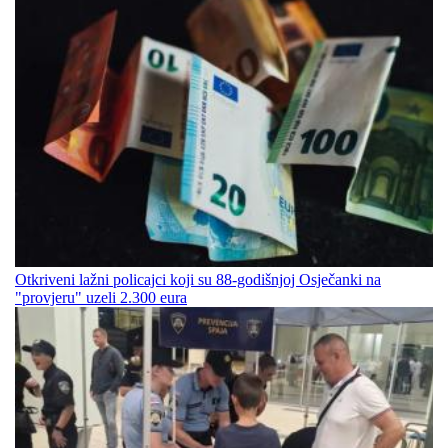
Otkriveni lažni policajci koji su 88-godišnjoj Osječanki na
"provjeru" uzeli 2.300 eura