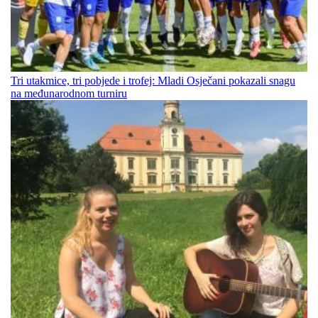
Tri utakmice, tri pobjede i trofej: Mladi Osječani pokazali snagu
na međunarodnom turniru