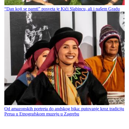
“Dan koji se pamti” posveta je Kići Slabincu, ali i našem Gradu
Od amazonskih portreta do andskog bika: putovanje kroz tradiciju
Perua u Etnografskom muzeju u Zagrebu