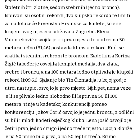
štafetnih (tri zlatne, sedam srebrnih i jedna bronca).
Isplivani su osobni rekordi, dva klupska rekorda te limiti
za nadolazeće Prvenstvo Hrvatske za kadete, koje se
krajem ovog mjeseca održava u Zagrebu. Elena
Valenteković osvojila je tri prva mjesta te u utrci na 50
metara leđno (31,46) postavila klupski rekord. Kući se
vratila i s jednim srebrom te broncom. Kadetkinja Korina
Žigić također je osvojila komplet medalja, dva zlata,
srebro i broncu, a na 100 metara leđno otplivala je klupski
rekord (1:09.61). Sjajan je bio Tin Čizmadija, u kojoj god je
utrci nastupio, osvojio je prvo mjesto. Njih pet, nema veze
je li se plivalo leđno, slobodno ili leptir, na 50 ili 100
metara, Tin je u kadetskoj konkurenciji pomeo
konkurenciju. Jakov Ćorić osvojio je jednu broncu, a odlični
su bili i mlađi kadeti osječkog kluba. Lena Josić osvojila je
četiri prva, jedno drugo i jedno treće mjesto. Lucija Blanže
je na 50 prsno bila prva, a na 50 leptir treća. Bruno