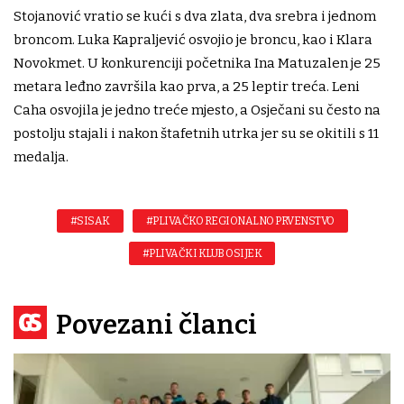
Stojanović vratio se kući s dva zlata, dva srebra i jednom
broncom. Luka Kapraljević osvojio je broncu, kao i Klara
Novokmet. U konkurenciji početnika Ina Matuzalen je 25
metara leđno završila kao prva, a 25 leptir treća. Leni
Caha osvojila je jedno treće mjesto, a Osječani su često na
postolju stajali i nakon štafetnih utrka jer su se okitili s 11
medalja.
#SISAK
#PLIVAČKO REGIONALNO PRVENSTVO
#PLIVAČKI KLUB OSIJEK
Povezani članci