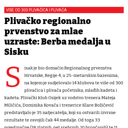
VIŠE OD 300 PLIVAČICA I PLIVAČA
Plivačko regionalno
prvenstvo za mlađe
uzraste: Berba medalja u
Sisku
S
isak je bio domaćin Regionalnog prvenstva
Hrvatske, Regije 4, u 25-metarskim bazenima,
na kojem je sudjelovalo 14 klubova te više od 300
plivačica i plivača početnika, mlađih kadeta i
kadeta. Plivački klub Osijek uz vodstvo trenera Mateja
Miličića, Dominika Kovača i trenerice Klare Božičević
predstavljalo je 35 natjecatelja, koji su ostvarili izvrsne
rezultate te osvojili čak 44 medalje. Od toga 33
pojedinačne (18 zlatnih, pet srebrnih, 10 brončanih) te 11