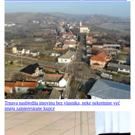
Trnava naslijedila imovinu bez vlasnika, neke nekretnine već
imaju zainteresirane kupce