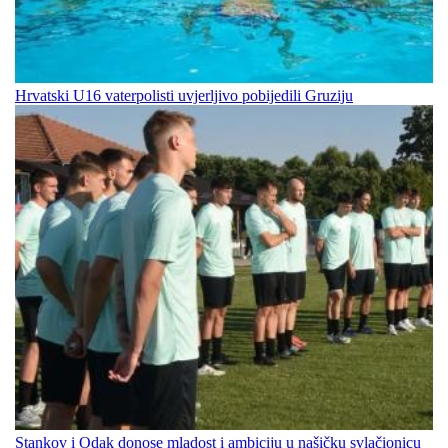
Hrvatski U16 vaterpolisti uvjerljivo pobijedili Gruziju
Stankov i Odak donose mladost i ambiciju u našičku svlačionicu