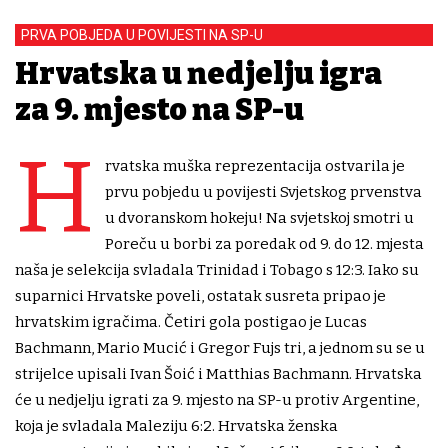
PRVA POBJEDA U POVIJESTI NA SP-U
Hrvatska u nedjelju igra
za 9. mjesto na SP-u
H
rvatska muška reprezentacija ostvarila je
prvu pobjedu u povijesti Svjetskog prvenstva
u dvoranskom hokeju! Na svjetskoj smotri u
Poreču u borbi za poredak od 9. do 12. mjesta
naša je selekcija svladala Trinidad i Tobago s 12:3. Iako su
suparnici Hrvatske poveli, ostatak susreta pripao je
hrvatskim igračima. Četiri gola postigao je Lucas
Bachmann, Mario Mucić i Gregor Fujs tri, a jednom su se u
strijelce upisali Ivan Šoić i Matthias Bachmann. Hrvatska
će u nedjelju igrati za 9. mjesto na SP-u protiv Argentine,
koja je svladala Maleziju 6:2. Hrvatska ženska