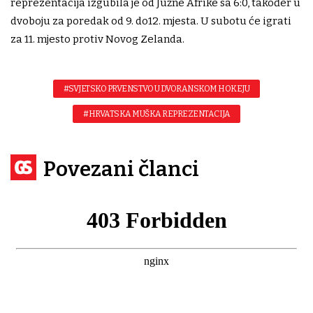
reprezentacija izgubila je od Južne Afrike sa 6:0, također u
dvoboju za poredak od 9. do12. mjesta. U subotu će igrati
za 11. mjesto protiv Novog Zelanda.
#SVJETSKO PRVENSTVO U DVORANSKOM HOKEJU
#HRVATSKA MUŠKA REPREZENTACIJA
Povezani članci