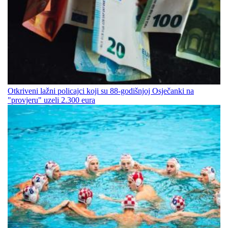
Otkriveni lažni policajci koji su 88-godišnjoj Osječanki na
"provjeru" uzeli 2.300 eura