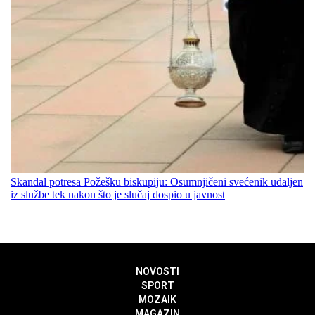
Skandal potresa Požešku biskupiju: Osumnjičeni svećenik udaljen
iz službe tek nakon što je slučaj dospio u javnost
NOVOSTI
SPORT
MOZAIK
MAGAZIN