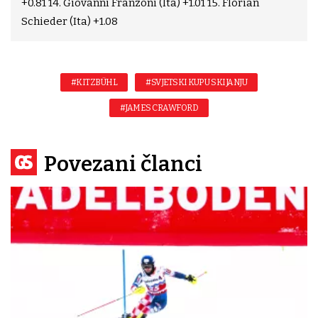
+0.81 14. Giovanni Franzoni (Ita) +1.01 15. Florian
Schieder (Ita) +1.08
#KITZBÜHL
#SVJETSKI KUP U SKIJANJU
#JAMES CRAWFORD
Povezani članci