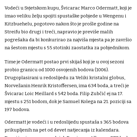
Vodeći u Svjetskom kupu, Švicarac Marco Odermatt, koji je
imao veliku želju spojiti spustaške pobjede u Wengenu i
Kitzbuehelu, pogotovo nakon što je prošle godine na
Streifu bio drugi i treći, napravio je previše malih
pogrešaka da bi konkurirao za najviša mjesta pa je završio
na šestom mjestu s 55 stotinki zaostatka za pobjednikom.
Time je Odermatt postao prvi skijaš koji je u ovoj sezoni
probio granicu od 1000 osvojenih bodova (1006).
Drugoplasirani u redoslijedu za Veliki kristalni globus,
Norvežanin Henrik Kristoffersen, ima 634 boda, a treći je
Švicarac Loic Meillard s 542 boda. Filip Zubčić ej na 17.
mjestu s 251 bodom, dok je Samuel Kolega na 21. poziciji sa
197 bodova.
Odermatt je vodeći i u redoslijedu spustaša s 365 bodova
prikupljenih na pet od devet natjecanja iz kalendara.