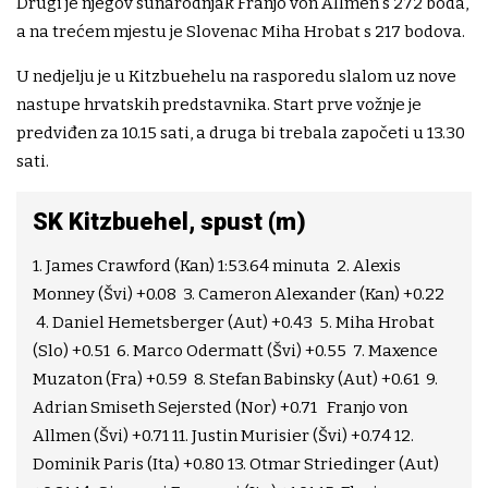
Drugi je njegov sunarodnjak Franjo von Allmen s 272 boda,
a na trećem mjestu je Slovenac Miha Hrobat s 217 bodova.
U nedjelju je u Kitzbuehelu na rasporedu slalom uz nove
nastupe hrvatskih predstavnika. Start prve vožnje je
predviđen za 10.15 sati, a druga bi trebala započeti u 13.30
sati.
SK Kitzbuehel, spust (m)
1. James Crawford (Kan) 1:53.64 minuta 2. Alexis
Monney (Švi) +0.08 3. Cameron Alexander (Kan) +0.22
4. Daniel Hemetsberger (Aut) +0.43 5. Miha Hrobat
(Slo) +0.51 6. Marco Odermatt (Švi) +0.55 7. Maxence
Muzaton (Fra) +0.59 8. Stefan Babinsky (Aut) +0.61 9.
Adrian Smiseth Sejersted (Nor) +0.71 Franjo von
Allmen (Švi) +0.71 11. Justin Murisier (Švi) +0.74 12.
Dominik Paris (Ita) +0.80 13. Otmar Striedinger (Aut)