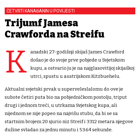
ČETVRTI KANAĐANIN U POVIJESTI
Trijumf Jamesa
Crawforda na Streifu
K
anadski 27-godišnji skijaš James Crawford
došao je do svoje prve pobjede u Svjetskom
kupu, a ostvario ju je na najglasovitijoj skijaškoj
utrci, spustu u austrijskom Kitzbuehelu.
Aktualni svjetski prvak u superveleslalomu do ove je
subote četiri puta bio na pobjedničkom postolju, triput
drugi i jednom treći, u utrkama Svjetskog kupa, ali
nijednom se nije popeo na najvišu stubu, da bi se sa
startnim brojem 20 sjurio niz Streif i 3312 metara njegove
dužine svladao za jednu minutu i 53.64 sekunde.