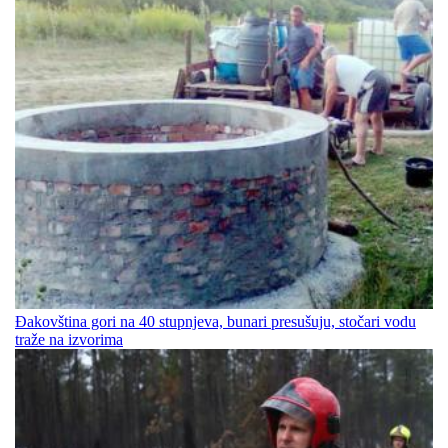
Đakovština gori na 40 stupnjeva, bunari presušuju, stočari vodu
traže na izvorima