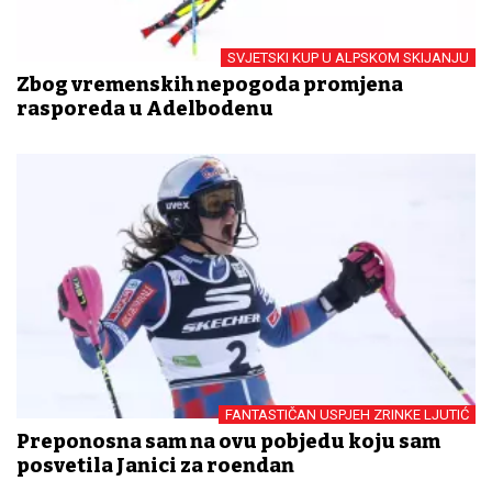
SVJETSKI KUP U ALPSKOM SKIJANJU
Zbog vremenskih nepogoda promjena
rasporeda u Adelbodenu
FANTASTIČAN USPJEH ZRINKE LJUTIĆ
Preponosna sam na ovu pobjedu koju sam
posvetila Janici za rođendan