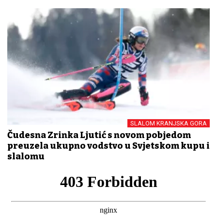
SLALOM KRANJSKA GORA
Čudesna Zrinka Ljutić s novom pobjedom
preuzela ukupno vodstvo u Svjetskom kupu i
slalomu