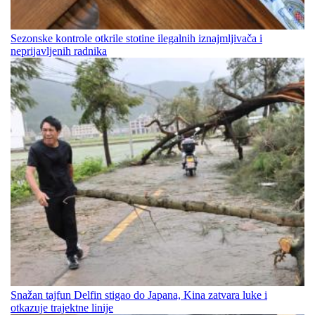
Sezonske kontrole otkrile stotine ilegalnih iznajmljivača i
neprijavljenih radnika
Snažan tajfun Delfin stigao do Japana, Kina zatvara luke i
otkazuje trajektne linije