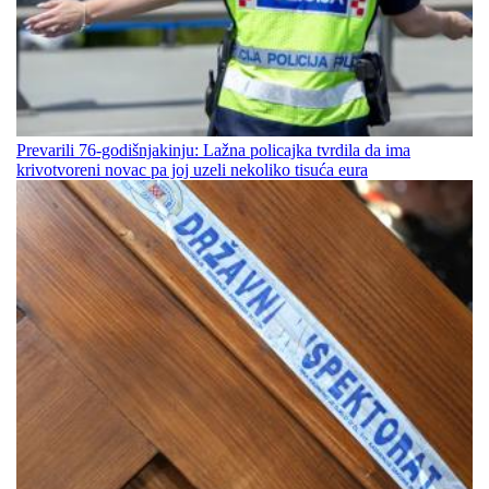
Prevarili 76-godišnjakinju: Lažna policajka tvrdila da ima
krivotvoreni novac pa joj uzeli nekoliko tisuća eura