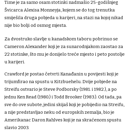
Time je za samo osam stotinki nadmašio 25-godišnjeg
Švicarca Alexisa Monneyja, kojem se do tog trenutka
smiješila druga pobjeda u karijeri, na stazi na kojoj nikad
nije bio bolji od osmog mjesta.
Za dvostruko slavlje u kanadskom taboru pobrinuo se
Cameron Alexander koji je za sunarodnjakom zaostao za
22 stotinke, što mu je donijelo treće mjesto i peto postolje
u karijeri.
Crawford je postao četvrti Kanađanin u povijesti koji je
trijumfirao na spustu u Kitzbuehelu. Dvije pobjede na
Streifu ostvario je Steve Podborsky (1981. i 1982.), a po
jednu Ken Read (1980.) i Todd Brooker (1983.). Od tada, pa
sve do ove subote, jedini skijaš koji je pobijedio na Streifu,
a nije predstavljao neku od europskih zemalja, bio je
Amerikanac Daron Rahlves koji je na skraćenom spustu
slavio 2003.