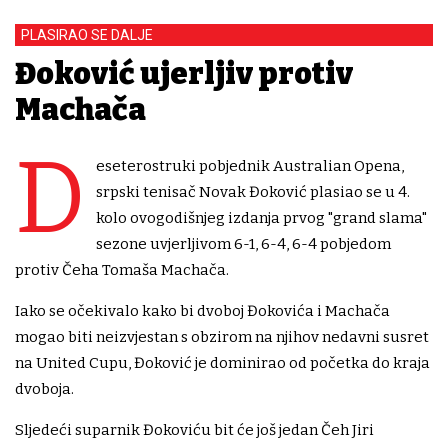
PLASIRAO SE DALJE
Đoković ujerljiv protiv
Machača
D
eseterostruki pobjednik Australian Opena,
srpski tenisač Novak Đoković plasiao se u 4.
kolo ovogodišnjeg izdanja prvog "grand slama"
sezone uvjerljivom 6-1, 6-4, 6-4 pobjedom
protiv Čeha Tomaša Machača.
Iako se očekivalo kako bi dvoboj Đokovića i Machača
mogao biti neizvjestan s obzirom na njihov nedavni susret
na United Cupu, Đoković je dominirao od početka do kraja
dvoboja.
Sljedeći suparnik Đokoviću bit će još jedan Čeh Jiri