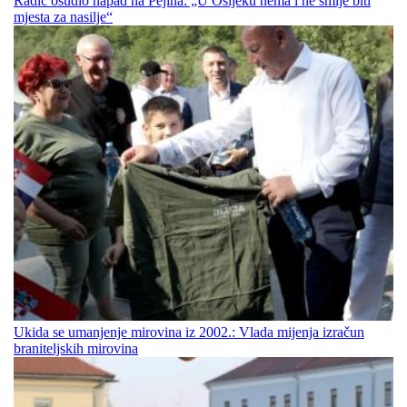
Radić osudio napad na Pejina: „U Osijeku nema i ne smije biti
mjesta za nasilje“
Ukida se umanjenje mirovina iz 2002.: Vlada mijenja izračun
braniteljskih mirovina