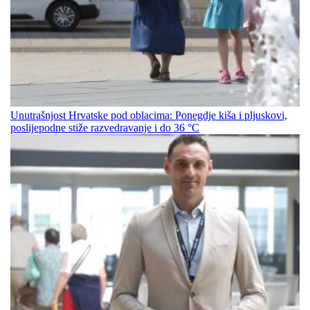
Unutrašnjost Hrvatske pod oblacima: Ponegdje kiša i pljuskovi,
poslijepodne stiže razvedravanje i do 36 °C