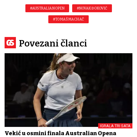
#AUSTRALIAN OPEN
#NOVAK ĐOKOVIĆ
#TOMAŠ MACHAČ
Povezani članci
IGRALA TRI SATA
Vekić u osmini finala Australian Opena