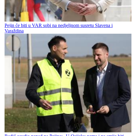
Pejin će biti u VAR sobi na nedjeljnom susretu Slavena i
Varaždina