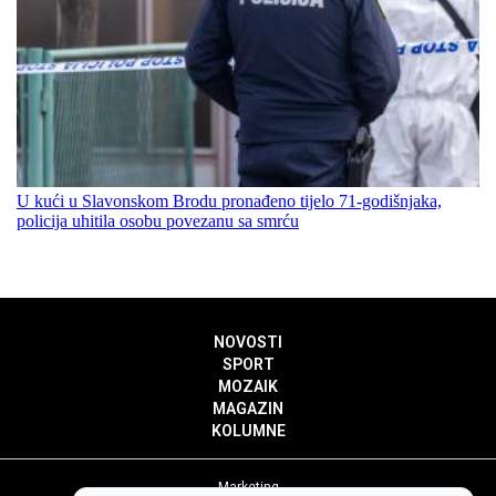
U kući u Slavonskom Brodu pronađeno tijelo 71-godišnjaka,
policija uhitila osobu povezanu sa smrću
NOVOSTI
SPORT
MOZAIK
MAGAZIN
KOLUMNE
Marketing