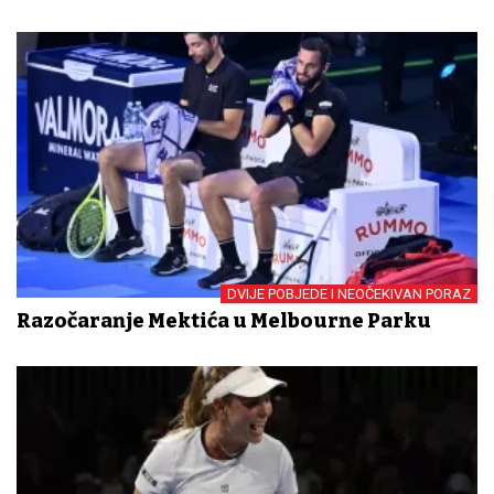
DVIJE POBJEDE I NEOČEKIVAN PORAZ
Razočaranje Mektića u Melbourne Parku