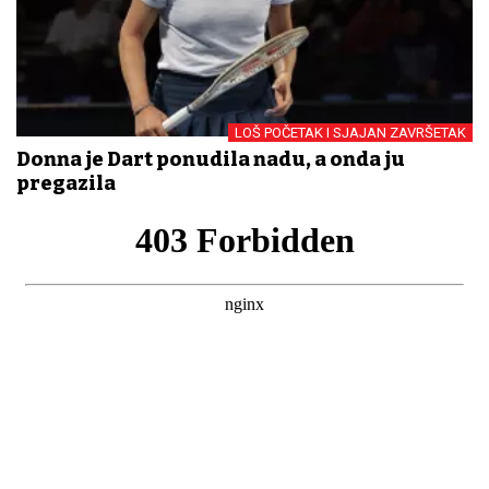
LOŠ POČETAK I SJAJAN ZAVRŠETAK
Donna je Dart ponudila nadu, a onda ju
pregazila