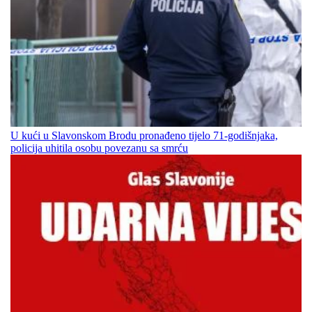
U kući u Slavonskom Brodu pronađeno tijelo 71-godišnjaka,
policija uhitila osobu povezanu sa smrću