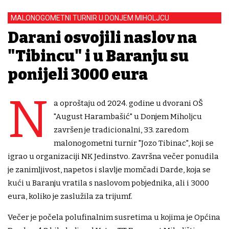
MALONOGOMETNI TURNIR U DONJEM MIHOLJCU
Darđani osvojili naslov na
"Tibincu" i u Baranju su
ponijeli 3000 eura
N
a oproštaju od 2024. godine u dvorani OŠ
"August Harambašić" u Donjem Miholjcu
završen je tradicionalni, 33. zaredom
malonogometni turnir "Jozo Tibinac", koji se
igrao u organizaciji NK Jedinstvo. Završna večer ponudila
je zanimljivost, napetos i slavlje momčadi Darde, koja se
kući u Baranju vratila s naslovom pobjednika, ali i 3000
eura, koliko je zaslužila za trijumf.
Večer je počela polufinalnim susretima u kojima je Općina