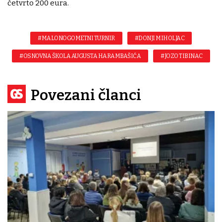
četvrto 200 eura.
#MALONOGOMETNI TURNIR
#DONJI MIHOLJAC
#OSNOVNA ŠKOLA AUGUSTA HARAMBAŠIĆA
#JOZO TIBINAC
Povezani članci