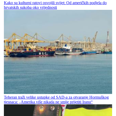
Kako su kulturni ratovi osvojili svijet: Od američkih podjela do
hrvatskih sukoba oko vrijednosti
Teheran traži velike ustupke od SAD-a za otvaranje Hormuškog
tjesnaca: „Amerika više nikada ne smije prijetiti Iranu“