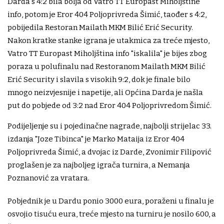
Darda s 4:2 bila bolja od Vatro TT Europast Miholjštine
info, potom je Eror 404 Poljoprivreda Šimić, taođer s 4:2,
pobijedila Restoran Mailath MKM Bilić Erić Security.
Nakon kratke stanke igrana je utakmica za treće mjesto,
Vatro TT Europast Miholjština info "iskalila" je bijes zbog
poraza u polufinalu nad Restoranom Mailath MKM Bilić
Erić Security i slavila s visokih 9:2, dok je finale bilo
mnogo neizvjesnije i napetije, ali Općina Darda je našla
put do pobjede od 3:2 nad Eror 404 Poljoprivredom Šimić.
Podijeljenje su i pojedinačne nagrade, najbolji strijelac 33.
izdanja "Joze Tibinca" je Marko Mataija iz Eror 404
Poljoprivreda Šimić, a dvojac iz Darde, Zvonimir Filipović
proglašen je za najboljeg igrača turnira, a Nemanja
Poznanović za vratara.
Pobjednik je u Dardu ponio 3000 eura, poraženi u finalu je
osvojio tisuću eura, treće mjesto na turniru je nosilo 600, a