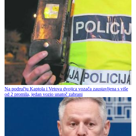
Na području Kaptola i Vetova dvojica vozača zaustavljena s više
od 2 promila, jedan vozio unatoč zabrani