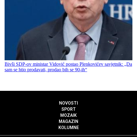
Bivši SDP-ov ministar Vidović postao Plenkovićev savjetnik: „Da
sam se htio prodavati, prodao bih se 90-ih“
NOVOSTI
SPORT
MOZAIK
MAGAZIN
KOLUMNE