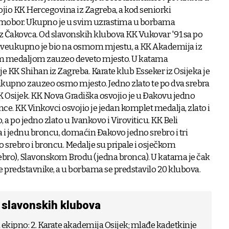
jio KK Hercegovina iz Zagreba, a kod seniorki
Samobor. Ukupno je u svim uzrastima u borbama
iz Čakovca. Od slavonskih klubova KK Vukovar '91 sa po
veukupno je bio na osmom mjestu, a KK Akademija iz
om medaljom zauzeo deveto mjesto. U katama
e KK Shihan iz Zagreba. Karate klub Esseker iz Osijeka je
eukupno zauzeo osmo mjesto. Jedno zlato te po dva srebra
KK Osijek. KK Nova Gradiška osvojio je u Đakovu jedno
once. KK Vinkovci osvojio je jedan komplet medalja, zlato i
o, a po jedno zlato u Ivankovo i Viroviticu. KK Beli
a i jednu broncu, domaćin Đakovo jedno srebro i tri
o srebro i broncu. Medalje su pripale i osječkom
bro), Slavonskom Brodu (jedna bronca). U katama je čak
e predstavnike, a u borbama se predstavilo 20 klubova.
z slavonskih klubova
 ekipno: 2. Karate akademija Osijek; mlađe kadetkinje