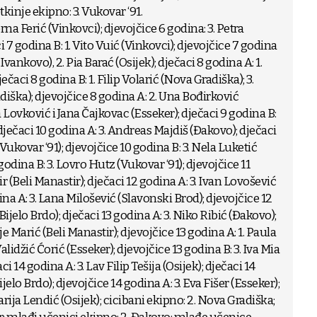
tkinje ekipno: 3. Vukovar ‘91.
rna Ferić (Vinkovci); djevojčice 6 godina: 3. Petra
 7 godina B: 1. Vito Vuić (Vinkovci); djevojčice 7 godina
vankovo), 2. Pia Barać (Osijek); dječaci 8 godina A: 1.
ječaci 8 godina B: 1. Filip Volarić (Nova Gradiška); 3.
ška); djevojčice 8 godina A: 2. Una Bođirković
a Lovković i Jana Čajkovac (Esseker); dječaci 9 godina B:
 dječaci 10 godina A: 3. Andreas Majdiš (Đakovo); dječaci
(Vukovar ‘91); djevojčice 10 godina B: 3. Nela Luketić
godina B: 3. Lovro Hutz (Vukovar ‘91); djevojčice 11
 (Beli Manastir); dječaci 12 godina A: 3. Ivan Lovošević
na A: 3. Lana Milošević (Slavonski Brod); djevojčice 12
ijelo Brdo); dječaci 13 godina A: 3. Niko Ribić (Đakovo);
je Marić (Beli Manastir); djevojčice 13 godina A: 1. Paula
alidžić Ćorić (Esseker); djevojčice 13 godina B: 3. Iva Mia
ci 14 godina A: 3. Lav Filip Tešija (Osijek); dječaci 14
Bijelo Brdo); djevojčice 14 godina A: 3. Eva Fišer (Esseker);
arija Lendić (Osijek); cicibani ekipno: 2. Nova Gradiška;