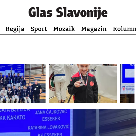
Regija
Sport
Mozaik
Magazin
Kolum