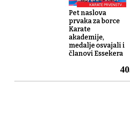
KARATE PRVENSTVO
HRVATSKE
Pet naslova
prvaka za borce
Karate
akademije,
medalje osvajali i
članovi Essekera