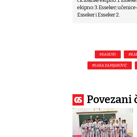
cicibanke ekipno: 1. Esseke
ekipno: 3. Esseker; učenice 
Esseker i Esseker 2.
#ĐAKOVO
#KAR
#SARA DAMJANOVIĆ
Povezani 