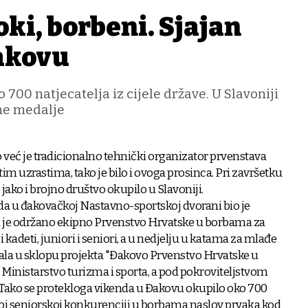
oki, borbeni. Sjajan
akovu
 700 natjecatelja iz cijele države. U Slavoniji
jne medalje
 već je tradicionalno tehnički organizator prvenstava
tim uzrastima, tako je bilo i ovoga prosinca. Pri završetku
jako i brojno društvo okupilo u Slavoniji.
a u đakovačkoj Nastavno-sportskoj dvorani bio je
 je održano ekipno Prvenstvo Hrvatske u borbama za
ji kadeti, juniori i seniori, a u nedjelju u katama za mlađe
žala u sklopu projekta "Đakovo Prvenstvo Hrvatske u
lo Ministarstvo turizma i sporta, a pod pokroviteljstvom
 Tako se protekloga vikenda u Đakovu okupilo oko 700
pnoj seniorskoj konkurenciji u borbama naslov prvaka kod