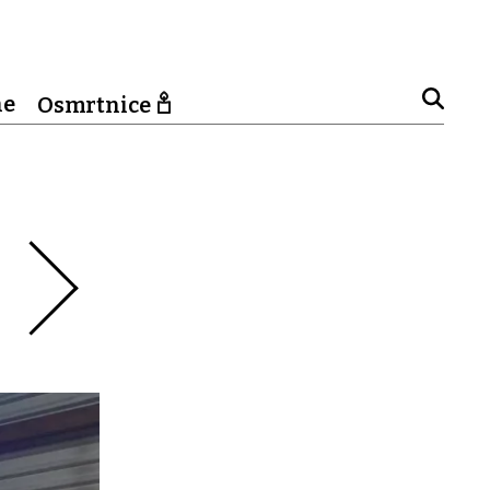
ne
Osmrtnice