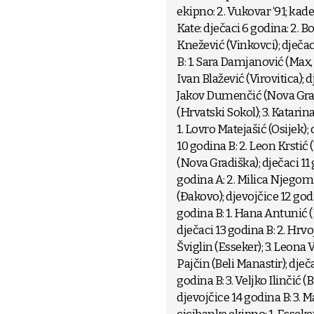
ekipno: 2. Vukovar ‘91; kade
Kate: dječaci 6 godina: 2. Bo
Knežević (Vinkovci); dječaci
B: 1. Sara Damjanović (Max, I
Ivan Blažević (Virovitica); d
Jakov Dumenčić (Nova Gradi
(Hrvatski Sokol); 3. Katarin
1. Lovro Matejašić (Osijek);
10 godina B: 2. Leon Krstić 
(Nova Gradiška); dječaci 11 
godina A: 2. Milica Njegomir
(Đakovo); djevojčice 12 godi
godina B: 1. Hana Antunić (B
dječaci 13 godina B: 2. Hrvo
Šviglin (Esseker); 3. Leona V
Pajčin (Beli Manastir); dječa
godina B: 3. Veljko Ilinčić (
djevojčice 14 godina B: 3. M