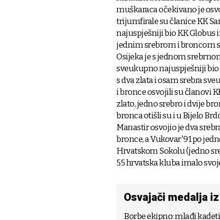
muškaraca očekivano je osvo
trijumfirale su članice KK 
najuspješniji bio KK Globus 
jednim srebrom i broncom s
Osijeka je s jednom srebrn
sveukupno najuspješniji bio j
s dva zlata i osam srebra sv
i bronce osvojili su članovi 
zlato, jedno srebro i dvije br
bronca otišli su i u Bijelo Brd
Manastir osvojio je dva srebr
bronce, a Vukovar'91 po jedn
Hrvatskom Sokolu (jedno sre
55 hrvatska kluba imalo svoj
Osvajači medalja i
Borbe ekipno: mlađi kadeti