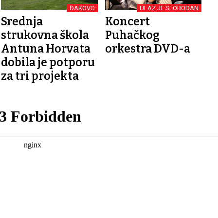
ĐAKOVO
ULAZ JE SLOBODAN
Srednja
Koncert
strukovna škola
Puhačkog
Antuna Horvata
orkestra DVD-a
dobila je potporu
za tri projekta