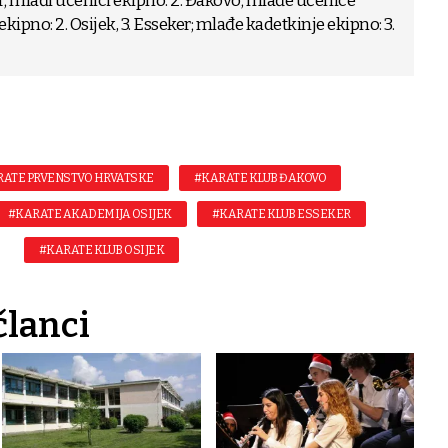
r; mlađi učenici ekipno: 2. Đakovo; mlađe učenice
ekipno: 2. Osijek, 3. Esseker; mlađe kadetkinje ekipno: 3.
ATE PRVENSTVO HRVATSKE
#KARATE KLUB ĐAKOVO
#KARATE AKADEMIJA OSIJEK
#KARATE KLUB ESSEKER
#KARATE KLUB OSIJEK
članci