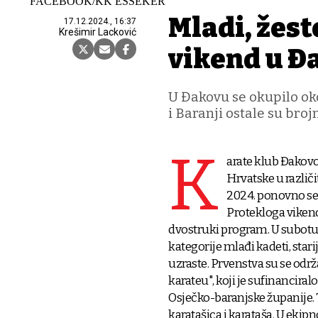
FACEBOOK/KK ESSEKER
Mladi, žest
17.12.2024., 16:37
Krešimir Lacković
vikend u Đ
U Đakovu se okupilo oko
i Baranji ostale su bro
K
arate klub Đakovo
Hrvatske u različi
2024. ponovno se 
Protekloga vikend
dvostruki program. U subotu
kategorije mlađi kadeti, stari
uzraste. Prvenstva su se odr
karateu", koji je sufinancira
Osječko-baranjske županije.
karatašica i karataša. U eki