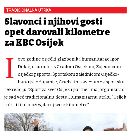
TRADICIONALNA UTRKA
Slavonci i njihovi gosti
opet darovali kilometre
za KBC Osijek
I
ove godine osječki glazbenik i humanitarac Igor
Delač, u suradnji s Gradom Osijekom, Zajednicom
osječkog sporta, Športskom zajednicom Osječko-
baranjske županije, Gradskim savezom za sportsku
rekreaciju “Sport za sve” Osijek i partnerima, organizirao
je sad već tradicionalnu, šestu Humanitarnu utrku “Osijek
trči - i ti to možeš, daruj svoje kilometre”.