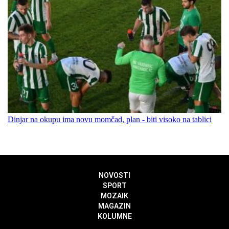
Dinjar na okupu ima novu momčad, plan - biti visoko na tablici
NOVOSTI
SPORT
MOZAIK
MAGAZIN
KOLUMNE