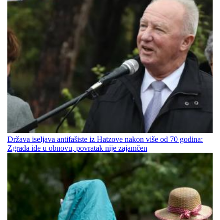
Država iseljava antifašiste iz Hatzove nakon više od 70 godina:
Zgrada ide u obnovu, povratak nije zajamčen