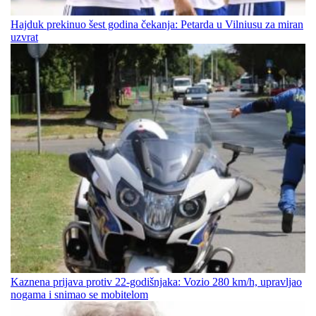
Hajduk prekinuo šest godina čekanja: Petarda u Vilniusu za miran
uzvrat
Kaznena prijava protiv 22-godišnjaka: Vozio 280 km/h, upravljao
nogama i snimao se mobitelom