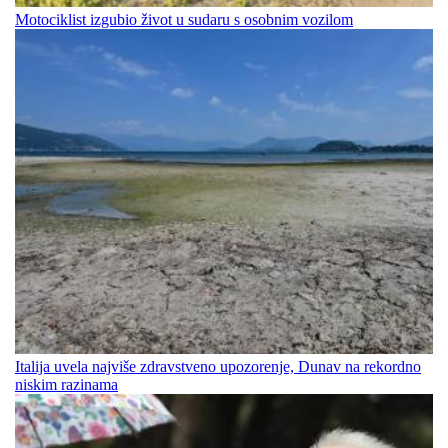
Motociklist izgubio život u sudaru s osobnim vozilom
Italija uvela najviše zdravstveno upozorenje, Dunav na rekordno
niskim razinama