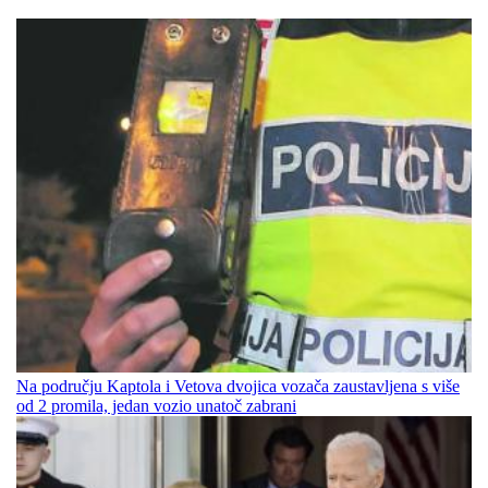
Na području Kaptola i Vetova dvojica vozača zaustavljena s više
od 2 promila, jedan vozio unatoč zabrani