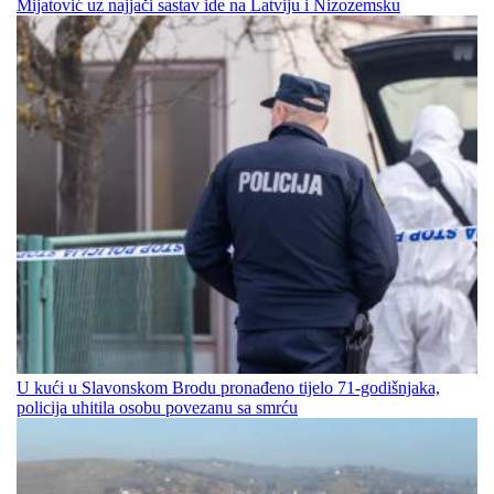
Mijatović uz najjači sastav ide na Latviju i Nizozemsku
U kući u Slavonskom Brodu pronađeno tijelo 71-godišnjaka,
policija uhitila osobu povezanu sa smrću