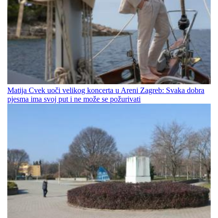
Matija Cvek uoči velikog koncerta u Areni Zagreb: Svaka dobra
pjesma ima svoj put i ne može se požurivati