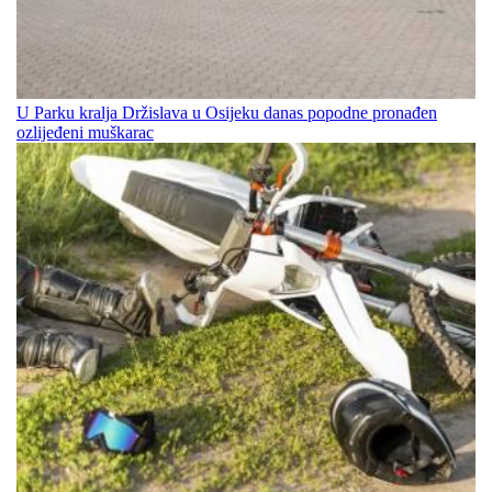
U Parku kralja Držislava u Osijeku danas popodne pronađen
ozlijeđeni muškarac