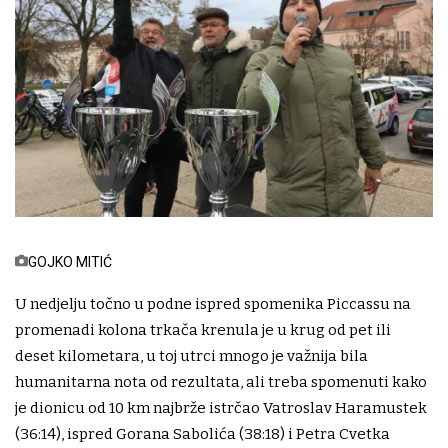
GOJKO MITIĆ
U nedjelju točno u podne ispred spomenika Piccassu na
promenadi kolona trkača krenula je u krug od pet ili
deset kilometara, u toj utrci mnogo je važnija bila
humanitarna nota od rezultata, ali treba spomenuti kako
je dionicu od 10 km najbrže istrčao Vatroslav Haramustek
(36:14), ispred Gorana Sabolića (38:18) i Petra Cvetka