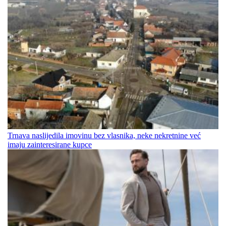
Trnava naslijedila imovinu bez vlasnika, neke nekretnine već
imaju zainteresirane kupce