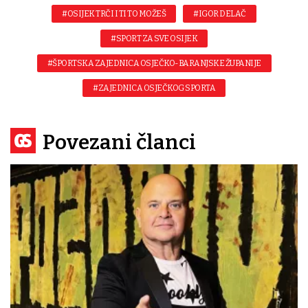
#OSIJEK TRČI I TI TO MOŽEŠ
#IGOR DELAČ
#SPORT ZA SVE OSIJEK
#ŠPORTSKA ZAJEDNICA OSJEČKO-BARANJSKE ŽUPANIJE
#ZAJEDNICA OSJEČKOG SPORTA
Povezani članci