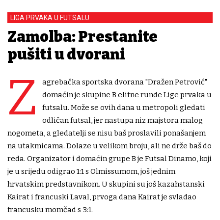
LIGA PRVAKA U FUTSALU
Zamolba: Prestanite
pušiti u dvorani
Z
agrebačka sportska dvorana "Dražen Petrović"
domaćin je skupine B elitne runde Lige prvaka u
futsalu. Može se ovih dana u metropoli gledati
odličan futsal, jer nastupa niz majstora malog
nogometa, a gledatelji se nisu baš proslavili ponašanjem
na utakmicama. Dolaze u velikom broju, ali ne drže baš do
reda. Organizator i domaćin grupe B je Futsal Dinamo, koji
je u srijedu odigrao 1:1 s Olmissumom, još jednim
hrvatskim predstavnikom. U skupini su još kazahstanski
Kairat i francuski Laval, prvoga dana Kairat je svladao
francusku momčad s 3:1.