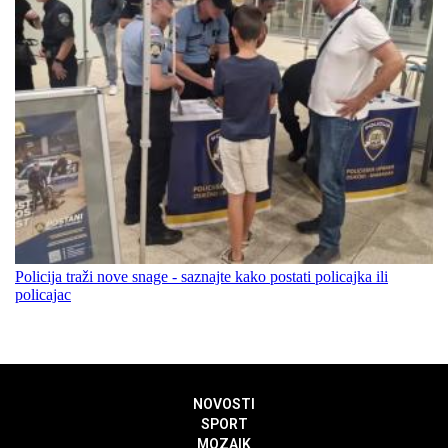
Policija traži nove snage - saznajte kako postati policajka ili
policajac
NOVOSTI
SPORT
MOZAIK