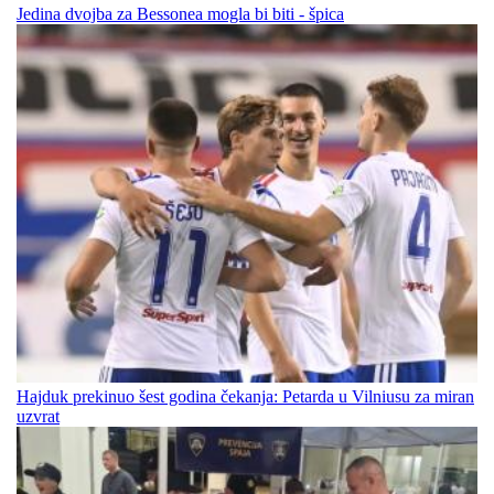
Jedina dvojba za Bessonea mogla bi biti - špica
Hajduk prekinuo šest godina čekanja: Petarda u Vilniusu za miran
uzvrat