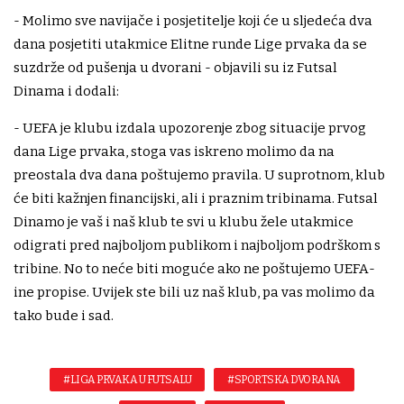
- Molimo sve navijače i posjetitelje koji će u sljedeća dva
dana posjetiti utakmice Elitne runde Lige prvaka da se
suzdrže od pušenja u dvorani - objavili su iz Futsal
Dinama i dodali:
- UEFA je klubu izdala upozorenje zbog situacije prvog
dana Lige prvaka, stoga vas iskreno molimo da na
preostala dva dana poštujemo pravila. U suprotnom, klub
će biti kažnjen financijski, ali i praznim tribinama. Futsal
Dinamo je vaš i naš klub te svi u klubu žele utakmice
odigrati pred najboljom publikom i najboljom podrškom s
tribine. No to neće biti moguće ako ne poštujemo UEFA-
ine propise. Uvijek ste bili uz naš klub, pa vas molimo da
tako bude i sad.
#LIGA PRVAKA U FUTSALU
#SPORTSKA DVORANA