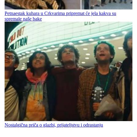
Petnaestak kuhara u Crkvarima pripremat će jela kakva su
spremale naše bake
Nostalgična priča o glazbi, prijateljstvu i odrastanju