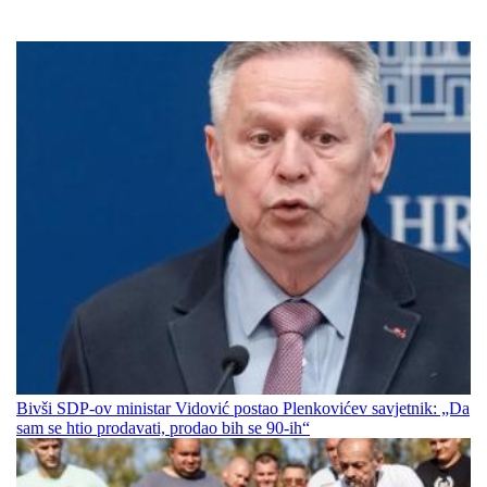
Bivši SDP-ov ministar Vidović postao Plenkovićev savjetnik: „Da
sam se htio prodavati, prodao bih se 90-ih“