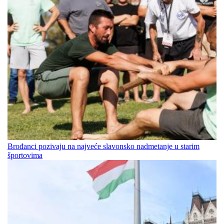
Brođanci pozivaju na najveće slavonsko nadmetanje u starim
športovima