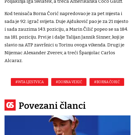
Poljakinja Iga Swiatek, a treća Amerikanka Coco Gauff.
Kod tenisača Borna Ćorić napredovao je za pet mjesta i
sada je 92. igrač svijeta. Duje Ajduković pao je za 21 mjesto
i sada zauzima 143. poziciju, a Marin Čilić popeo se sa 184.
na 181. poziciju. Prvi je i dalje Talijan Jannik Sinner, koji je
slavio na ATP završnici u Torinu ovoga vikenda. Drugi je
Nijemac Alexander Zverev, a treći Španjolac Carlos
Alcaraz.
#WTA LJESTVICA
#DONNA VEKIĆ
#BORNA ČORIĆ
Povezani članci