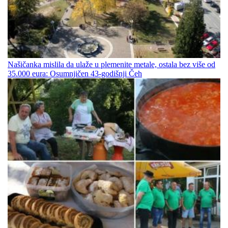
Našičanka mislila da ulaže u plemenite metale, ostala bez više od
35.000 eura: Osumnjičen 43-godišnji Čeh