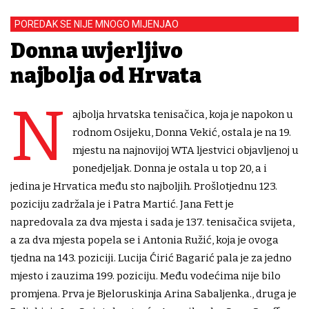
POREDAK SE NIJE MNOGO MIJENJAO
Donna uvjerljivo
najbolja od Hrvata
N
ajbolja hrvatska tenisačica, koja je napokon u
rodnom Osijeku, Donna Vekić, ostala je na 19.
mjestu na najnovijoj WTA ljestvici objavljenoj u
ponedjeljak. Donna je ostala u top 20, a i
jedina je Hrvatica među sto najboljih. Prošlotjednu 123.
poziciju zadržala je i Patra Martić. Jana Fett je
napredovala za dva mjesta i sada je 137. tenisačica svijeta,
a za dva mjesta popela se i Antonia Ružić, koja je ovoga
tjedna na 143. poziciji. Lucija Ćirić Bagarić pala je za jedno
mjesto i zauzima 199. poziciju. Među vodećima nije bilo
promjena. Prva je Bjeloruskinja Arina Sabaljenka., druga je