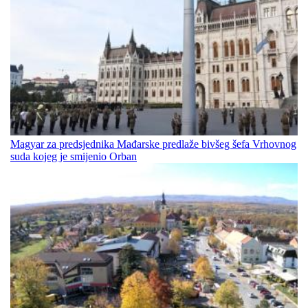
Magyar za predsjednika Mađarske predlaže bivšeg šefa Vrhovnog
suda kojeg je smijenio Orban