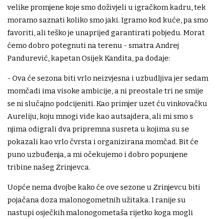
velike promjene koje smo doživjeli u igračkom kadru, tek
moramo saznati koliko smo jaki. Igramo kod kuće, pa smo
favoriti, ali teško je unaprijed garantirati pobjedu. Morat
ćemo dobro potegnuti na terenu - smatra Andrej
Pandurević, kapetan Osijek Kandita, pa dodaje:
- Ova će sezona biti vrlo neizvjesna i uzbudljiva jer sedam
momčadi ima visoke ambicije, a ni preostale tri ne smije
se ni slučajno podcijeniti. Kao primjer uzet ću vinkovačku
Aureliju, koju mnogi vide kao autsajdera, ali mi smo s
njima odigrali dva pripremna susreta u kojima su se
pokazali kao vrlo čvrsta i organizirana momčad. Bit će
puno uzbuđenja, a mi očekujemo i dobro popunjene
tribine našeg Zrinjevca.
Uopće nema dvojbe kako će ove sezone u Zrinjevcu biti
pojačana doza malonogometnih užitaka. I ranije su
nastupi osječkih malonogometaša rijetko koga mogli