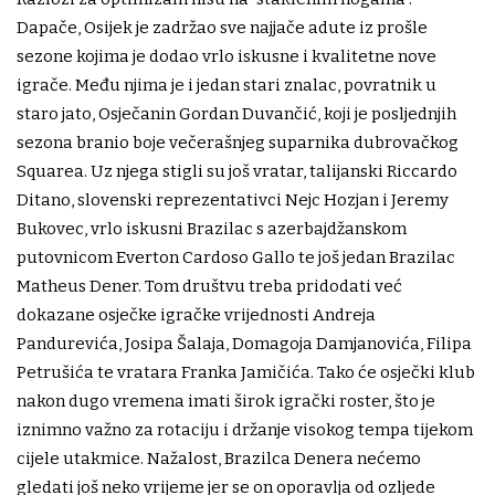
Dapače, Osijek je zadržao sve najjače adute iz prošle
sezone kojima je dodao vrlo iskusne i kvalitetne nove
igrače. Među njima je i jedan stari znalac, povratnik u
staro jato, Osječanin Gordan Duvančić, koji je posljednjih
sezona branio boje večerašnjeg suparnika dubrovačkog
Squarea. Uz njega stigli su još vratar, talijanski Riccardo
Ditano, slovenski reprezentativci Nejc Hozjan i Jeremy
Bukovec, vrlo iskusni Brazilac s azerbajdžanskom
putovnicom Everton Cardoso Gallo te još jedan Brazilac
Matheus Dener. Tom društvu treba pridodati već
dokazane osječke igračke vrijednosti Andreja
Pandurevića, Josipa Šalaja, Domagoja Damjanovića, Filipa
Petrušića te vratara Franka Jamičića. Tako će osječki klub
nakon dugo vremena imati širok igrački roster, što je
iznimno važno za rotaciju i držanje visokog tempa tijekom
cijele utakmice. Nažalost, Brazilca Denera nećemo
gledati još neko vrijeme jer se on oporavlja od ozljede