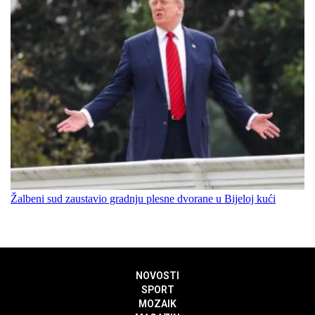
Žalbeni sud zaustavio gradnju plesne dvorane u Bijeloj kući
NOVOSTI
SPORT
MOZAIK