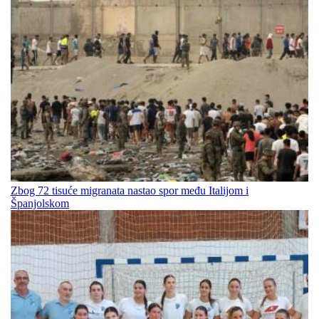
Zbog 72 tisuće migranata nastao spor među Italijom i
Španjolskom