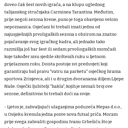
doveo čak šest novih igrača, a na klupu uglednog
talijanskog stručnjaka Carminea Tarantina. Međutim,
prije negoli sezona krene, puno je toga obavijeno velom
nepoznanica. Osječani bi trebali imati jednu od
najuspješnijih prvoligaških sezona s obzirom na znatno
pojačavanje svog igračkog kadra, ali jednako tako
razmišlja još bar šest ili sedam prvoliogaških momčadi
koje također nisu sjedile skrštenih ruku u ljetnom
prijelaznom roku. Doista postoje svi preduvjeti koji
garantiraju baš pravu "vatru na parketu" osječkog hrama
sportova Zrinjevca, ali i u drugim dvoranama diljem Lijepe
Naše. Osječki ljubitelji "hakla", kojih je nemali broj ove
sezone, definitivno bi trebali doći na svoje.
- Ljetos je, zahvaljujući ulaganjima poduzeća Mepas d.o.o.,
u Osijeku krenula jedna posve nova futsal priča. Moram
prije svega zahvaliti gospodinu Ivanu Grbešiću što je