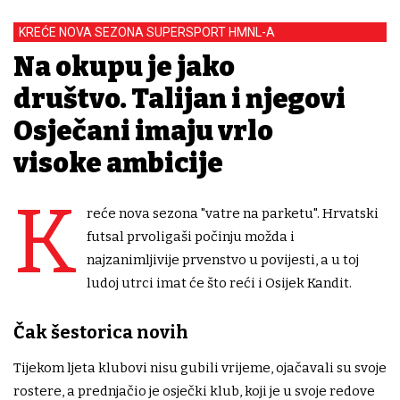
KREĆE NOVA SEZONA SUPERSPORT HMNL-A
Na okupu je jako
društvo. Talijan i njegovi
Osječani imaju vrlo
visoke ambicije
K
reće nova sezona "vatre na parketu". Hrvatski
futsal prvoligaši počinju možda i
najzanimljivije prvenstvo u povijesti, a u toj
ludoj utrci imat će što reći i Osijek Kandit.
Čak šestorica novih
Tijekom ljeta klubovi nisu gubili vrijeme, ojačavali su svoje
rostere, a prednjačio je osječki klub, koji je u svoje redove