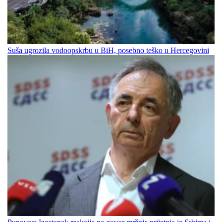
Suša ugrozila vodoopskrbu u BiH, posebno teško u Hercegovini