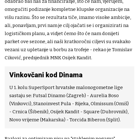
odabrao baš nas za financiranje, što će nam, vjerujem,
omogućiti podizanje kompletne klupske organizacije na
višu razinu. Što se rezultata tiče, imamo visoke ambicije,
ali, ponavljam, prvi nam je cilj ojačati se i organizirati na
logističkom planu, a vidjet ćemo što će nam donijeti
parket ove sezone, ali naši kratkoročni ciljevi su svakako
vezani uz upletanje u borbu za trofeje - rekao je Tomislav
Ciković, predsjednik MNK Osijek Kandit.
Vinkovčani kod Dinama
U 1. kolu SuperSport hrvatske malonogometne lige
sastaju se: Futsal Dinamo (Zagreb) - Aurelia Boso
(Vinkovci), Stanoinvest Pula - Rijeka, Olmissum (Omiš)
- Crnica (Šibenik), Osijek Kandit - Square (Dubrovnik),
Novo vrijeme (Makarska) - Torcida Biberon (Split).
Razlozi za optimizam nisu na "staklenim nogama".