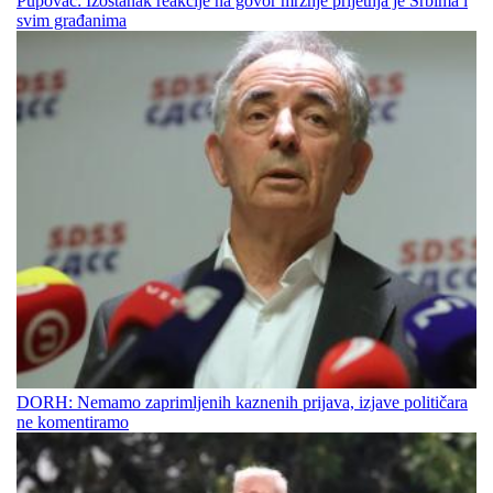
Pupovac: Izostanak reakcije na govor mržnje prijetnja je Srbima i
svim građanima
DORH: Nemamo zaprimljenih kaznenih prijava, izjave političara
ne komentiramo