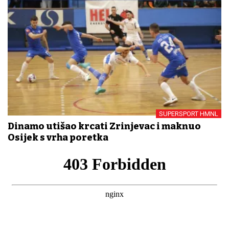
SUPERSPORT HMNL
Dinamo utišao krcati Zrinjevac i maknuo
Osijek s vrha poretka