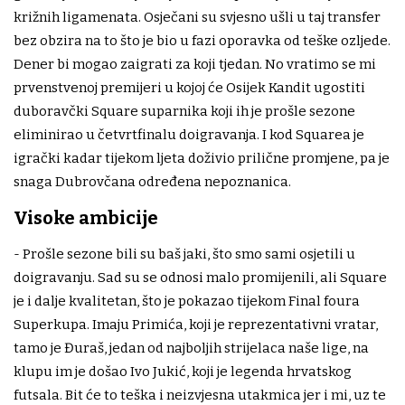
križnih ligamenata. Osječani su svjesno ušli u taj transfer
bez obzira na to što je bio u fazi oporavka od teške ozljede.
Dener bi mogao zaigrati za koji tjedan. No vratimo se mi
prvenstvenoj premijeri u kojoj će Osijek Kandit ugostiti
duboravčki Square suparnika koji ih je prošle sezone
eliminirao u četvrtfinalu doigravanja. I kod Squarea je
igrački kadar tijekom ljeta doživio prilične promjene, pa je
snaga Dubrovčana određena nepoznanica.
Visoke ambicije
- Prošle sezone bili su baš jaki, što smo sami osjetili u
doigravanju. Sad su se odnosi malo promijenili, ali Square
je i dalje kvalitetan, što je pokazao tijekom Final foura
Superkupa. Imaju Primića, koji je reprezentativni vratar,
tamo je Đuraš, jedan od najboljih strijelaca naše lige, na
klupu im je došao Ivo Jukić, koji je legenda hrvatskog
futsala. Bit će to teška i neizvjesna utakmica jer i mi, uz te