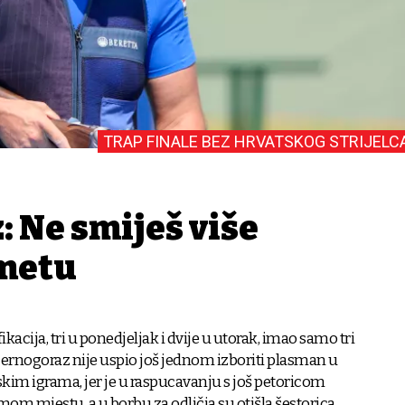
TRAP FINALE BEZ HRVATSKOG STRIJELC
 Ne smiješ više
 metu
ifikacija, tri u ponedjeljak i dvije u utorak, imao samo tri
ernogoraz nije uspio još jednom izboriti plasman u
jskim igrama, jer je u raspucavanju s još petoricom
mom mjestu, a u borbu za odličja su otišla šestorica