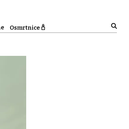
ne
Osmrtnice