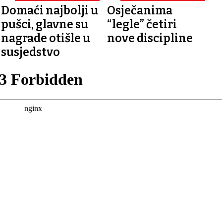
SEZONE U SD-U JUG
STRELJANI PAMPAS
Domaći najbolji u
Osječanima
pušci, glavne su
“legle” četiri
nagrade otišle u
nove discipline
susjedstvo