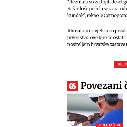
"Rezultati su zadnjih deset g
Baš je loše počela sezona, od 
kundak", rekao je Cernogora
Aktualnom svjetskom prvak
prvenstvu, ove Igre će ostati
nositeljem hrvatske zastave
#GIO
Povezani 
STRELJAŠTVO