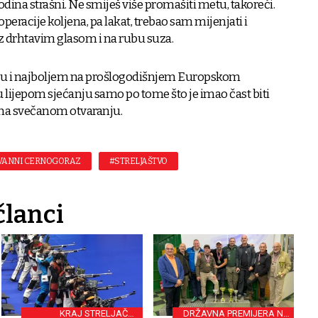
odina strašni. Ne smiješ više promašiti metu, takoreći.
operacije koljena, pa lakat, trebao sam mijenjati i
z drhtavim glasom i na rubu suza.
u i najboljem na prošlogodišnjem Europskom
 u lijepom sjećanju samo po tome što je imao čast biti
 na svečanom otvaranju.
VANNI CERNOGORAZ
#STRELJAŠTVO
članci
KRAJ STRELJAČKE
DRŽAVNA PREMIJERA NA