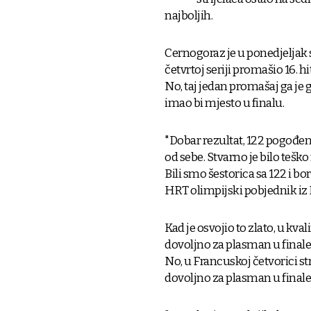
najboljih.
Cernogoraz je u ponedjeljak 
četvrtoj seriji promašio 16. 
No, taj jedan promašaj ga je
imao bi mjesto u finalu.
"Dobar rezultat, 122 pogođen
od sebe. Stvarno je bilo teško 
Bili smo šestorica sa 122 i bori
HRT olimpijski pobjednik iz
Kad je osvojio to zlato, u kval
dovoljno za plasman u finale,
No, u Francuskoj četvorici str
dovoljno za plasman u finale