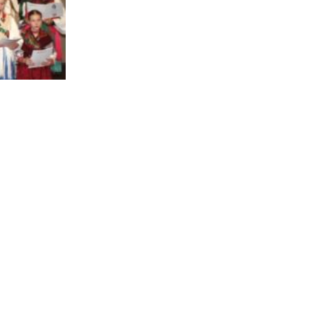
Vjera, tradicija i sjećanje na hrvatske branitelje