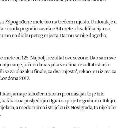
sa 73 pogođene mete bio na trećem mjestu. U utorak je u
hitac i onda pogodio završne 34 mete u kvalifikacijama.
 gurno na diobu petog mjesta. Da mu se nije dogodio,
e mete od 125. Najbolji rezultat ove sezone. Dao sam sve
natjecanje, jučer i danas jaka vrućina, rezultati strašni.
li se za ulazak u finale, za dva mjesta", rekao je u izjavi za
 Londona 2012.
ifikacijama je također imao tri promašaja i to je bilo
 baš kao na posljednjim Igrama prije tri godine u Tokiju.
ijelaca, a među njima i strijelcu iz Novigrada, to nije bilo
.