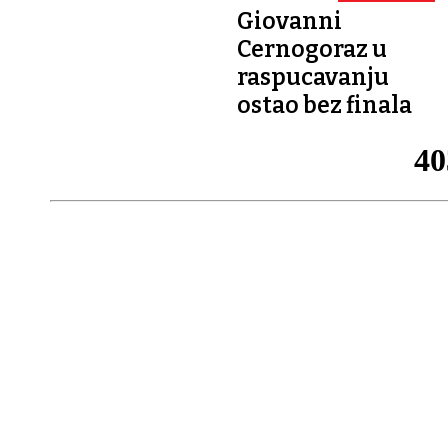
Giovanni
Cernogoraz u
raspucavanju
ostao bez finala