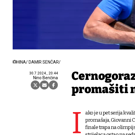
HINA/ DAMIR SENČAR/
Cernogoraz:
30.7.2024., 20:44
Nino Benčina
promašiti
I
ako je u pet serija kval
promašaja, Giovanni C
finale trapa na olimpi
strijelaca ostao na sed