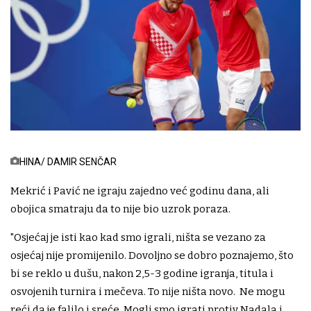
HINA/ DAMIR SENČAR
Mekrić i Pavić ne igraju zajedno već godinu dana, ali
obojica smatraju da to nije bio uzrok poraza.
"Osjećaj je isti kao kad smo igrali, ništa se vezano za
osjećaj nije promijenilo. Dovoljno se dobro poznajemo, što
bi se reklo u dušu, nakon 2,5-3 godine igranja, titula i
osvojenih turnira i mečeva. To nije ništa novo. Ne mogu
reći da je falilo i sreće. Mogli smo igrati protiv Nadala i