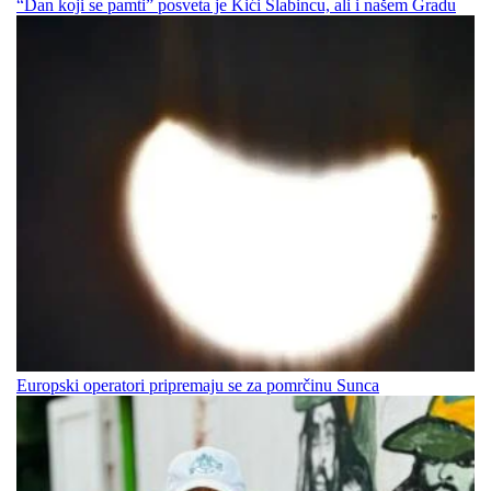
“Dan koji se pamti” posveta je Kići Slabincu, ali i našem Gradu
Europski operatori pripremaju se za pomrčinu Sunca