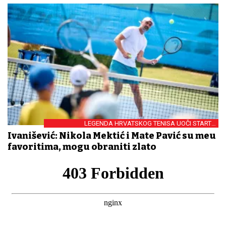
LEGENDA HRVATSKOG TENISA UOČI STARTA
OLIMPIJSKOG TURNIRA
Ivanišević: Nikola Mektić i Mate Pavić su među
favoritima, mogu obraniti zlato