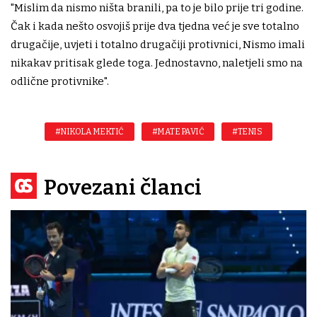
"Mislim da nismo ništa branili, pa to je bilo prije tri godine.
Čak i kada nešto osvojiš prije dva tjedna već je sve totalno
drugačije, uvjeti i totalno drugačiji protivnici, Nismo imali
nikakav pritisak glede toga. Jednostavno, naletjeli smo na
odlične protivnike".
#NIKOLA MEKTIĆ
#MATE PAVIĆ
#TENIS
Povezani članci