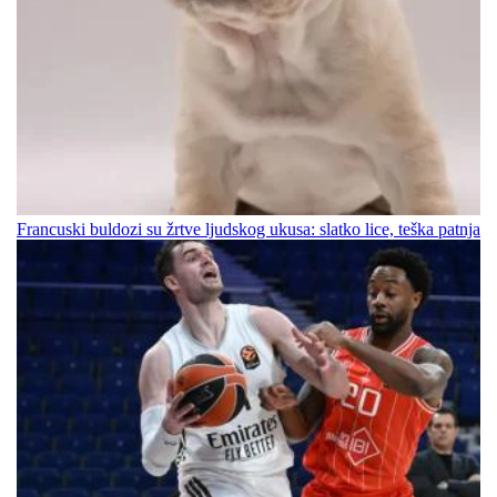
Francuski buldozi su žrtve ljudskog ukusa: slatko lice, teška patnja