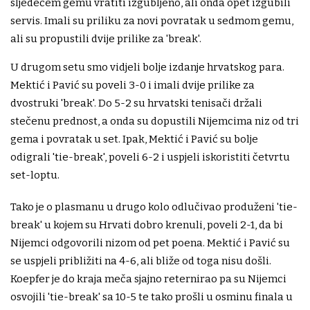
sljedećem gemu vratiti izgubljeno, ali onda opet izgubili
servis. Imali su priliku za novi povratak u sedmom gemu,
ali su propustili dvije prilike za 'break'.
U drugom setu smo vidjeli bolje izdanje hrvatskog para.
Mektić i Pavić su poveli 3-0 i imali dvije prilike za
dvostruki 'break'. Do 5-2 su hrvatski tenisači držali
stečenu prednost, a onda su dopustili Nijemcima niz od tri
gema i povratak u set. Ipak, Mektić i Pavić su bolje
odigrali 'tie-break', poveli 6-2 i uspjeli iskoristiti četvrtu
set-loptu.
Tako je o plasmanu u drugo kolo odlučivao produženi 'tie-
break' u kojem su Hrvati dobro krenuli, poveli 2-1, da bi
Nijemci odgovorili nizom od pet poena. Mektić i Pavić su
se uspjeli približiti na 4-6, ali bliže od toga nisu došli.
Koepfer je do kraja meča sjajno reternirao pa su Nijemci
osvojili 'tie-break' sa 10-5 te tako prošli u osminu finala u