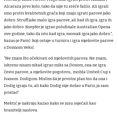
Alcaraza prvo kolo, tako da nije tu sreće falilo. Ali igrali
smo protiv kvalitetnih grača koji znaju igrati parove jako
dobro. Struff jako malo igra parove, ali kad ih igra, igra ih
jako dobro. Koepfer je igrao polufinale Australian Opena
ove godine, tako da isto kad igra, momak igra jako dobro.",
kazao je Pavić. koji ostaje u turniru i igra mješovite parove
s Donnom Vekić.
"Ne znam što očekivati od mješovitih parova. Ne znam,
iskreno nisam nikad igrao miks sa Donom, ona ne igra
često parove, a mješovite pogotovu, možda United Cup s
Ivanom Dodigom. Mislim da je prvotni plan bio da ona i
Dodig igraju tu, ali kako Dodig nije došao u Pariz, ja sam
pristao".
Mektić je nakraju kazao kako se nisu osjećali kao
branitelji naslova.