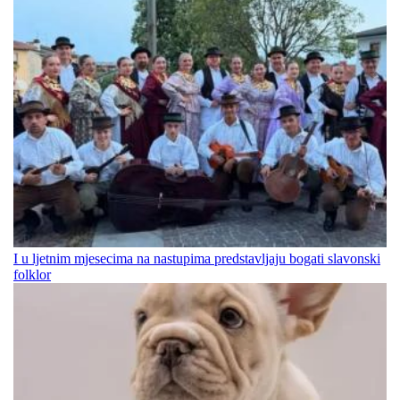
I u ljetnim mjesecima na nastupima predstavljaju bogati slavonski
folklor