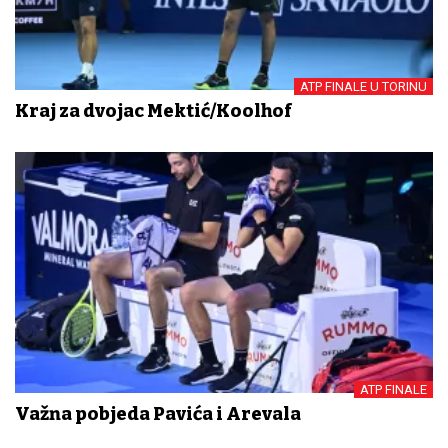
ATP FINALE U TORINU
Kraj za dvojac Mektić/Koolhof
ATP FINALE
Važna pobjeda Pavića i Arevala