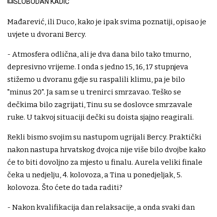
SLOBODAN KADIĆ
Mađarević, ili Duco, kako je ipak svima poznatiji, opisao je
uvjete u dvorani Bercy.
- Atmosfera odlična, ali je dva dana bilo tako tmurno,
depresivno vrijeme. I onda s jedno 15, 16, 17 stupnjeva
stižemo u dvoranu gdje su raspalili klimu, pa je bilo
"minus 20". Ja sam se u trenirci smrzavao. Teško se
dečkima bilo zagrijati, Tinu su se doslovce smrzavale
ruke. U takvoj situaciji dečki su doista sjajno reagirali.
Rekli bismo svojim su nastupom ugrijali Bercy. Praktički
nakon nastupa hrvatskog dvojca nije više bilo dvojbe kako
će to biti dovoljno za mjesto u finalu. Aurela veliki finale
čeka u nedjelju, 4. kolovoza, a Tina u ponedjeljak, 5.
kolovoza. Što ćete do tada raditi?
- Nakon kvalifikacija dan relaksacije, a onda svaki dan