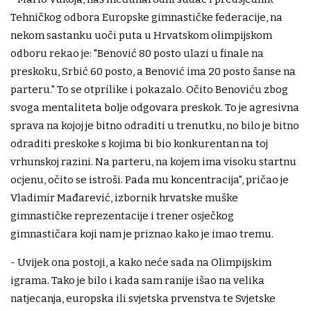
Tehničkog odbora Europske gimnastičke federacije, na
nekom sastanku uoči puta u Hrvatskom olimpijskom
odboru rekao je: "Benović 80 posto ulazi u finale na
preskoku, Srbić 60 posto, a Benović ima 20 posto šanse na
parteru." To se otprilike i pokazalo. Očito Benoviću zbog
svoga mentaliteta bolje odgovara preskok. To je agresivna
sprava na kojoj je bitno odraditi u trenutku, no bilo je bitno
odraditi preskoke s kojima bi bio konkurentan na toj
vrhunskoj razini. Na parteru, na kojem ima visoku startnu
ocjenu, očito se istroši. Pada mu koncentracija", pričao je
Vladimir Mađarević, izbornik hrvatske muške
gimnastičke reprezentacije i trener osječkog
gimnastičara koji nam je priznao kako je imao tremu.
- Uvijek ona postoji, a kako neće sada na Olimpijskim
igrama. Tako je bilo i kada sam ranije išao na velika
natjecanja, europska ili svjetska prvenstva te Svjetske