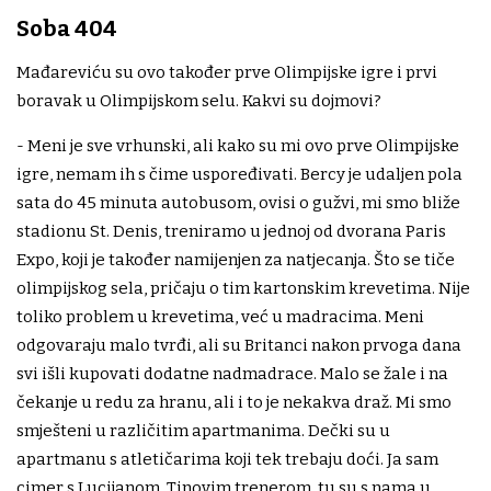
Soba 404
Mađareviću su ovo također prve Olimpijske igre i prvi
boravak u Olimpijskom selu. Kakvi su dojmovi?
- Meni je sve vrhunski, ali kako su mi ovo prve Olimpijske
igre, nemam ih s čime uspoređivati. Bercy je udaljen pola
sata do 45 minuta autobusom, ovisi o gužvi, mi smo bliže
stadionu St. Denis, treniramo u jednoj od dvorana Paris
Expo, koji je također namijenjen za natjecanja. Što se tiče
olimpijskog sela, pričaju o tim kartonskim krevetima. Nije
toliko problem u krevetima, već u madracima. Meni
odgovaraju malo tvrđi, ali su Britanci nakon prvoga dana
svi išli kupovati dodatne nadmadrace. Malo se žale i na
čekanje u redu za hranu, ali i to je nekakva draž. Mi smo
smješteni u različitim apartmanima. Dečki su u
apartmanu s atletičarima koji tek trebaju doći. Ja sam
cimer s Lucijanom, Tinovim trenerom, tu su s nama u