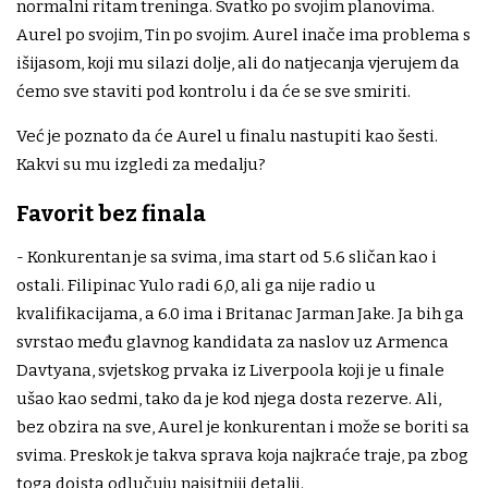
normalni ritam treninga. Svatko po svojim planovima.
Aurel po svojim, Tin po svojim. Aurel inače ima problema s
išijasom, koji mu silazi dolje, ali do natjecanja vjerujem da
ćemo sve staviti pod kontrolu i da će se sve smiriti.
Već je poznato da će Aurel u finalu nastupiti kao šesti.
Kakvi su mu izgledi za medalju?
Favorit bez finala
- Konkurentan je sa svima, ima start od 5.6 sličan kao i
ostali. Filipinac Yulo radi 6,0, ali ga nije radio u
kvalifikacijama, a 6.0 ima i Britanac Jarman Jake. Ja bih ga
svrstao među glavnog kandidata za naslov uz Armenca
Davtyana, svjetskog prvaka iz Liverpoola koji je u finale
ušao kao sedmi, tako da je kod njega dosta rezerve. Ali,
bez obzira na sve, Aurel je konkurentan i može se boriti sa
svima. Preskok je takva sprava koja najkraće traje, pa zbog
toga doista odlučuju najsitniji detalji.