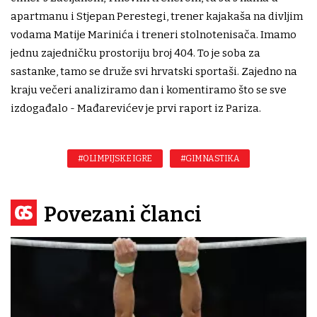
apartmanu i Stjepan Perestegi, trener kajakaša na divljim
vodama Matije Marinića i treneri stolnotenisača. Imamo
jednu zajedničku prostoriju broj 404. To je soba za
sastanke, tamo se druže svi hrvatski sportaši. Zajedno na
kraju večeri analiziramo dan i komentiramo što se sve
izdogađalo - Mađarevićev je prvi raport iz Pariza.
#OLIMPIJSKE IGRE
#GIMNASTIKA
Povezani članci