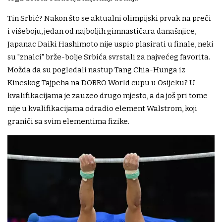
Tin Srbić? Nakon što se aktualni olimpijski prvak na preči
i višeboju, jedan od najboljih gimnastičara današnjice,
Japanac Daiki Hashimoto nije uspio plasirati u finale, neki
su "znalci" brže-bolje Srbića svrstali za najvećeg favorita.
Možda da su pogledali nastup Tang Chia-Hunga iz
Kineskog Tajpeha na DOBRO World cupu u Osijeku? U
kvalifikacijama je zauzeo drugo mjesto, a da još pri tome
nije u kvalifikacijama odradio element Walstrom, koji
graniči sa svim elementima fizike.