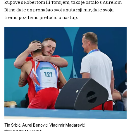
kupove s Robertom ili Tomijem, tako je ostalo s Aurelom.
Bitno da je on pronašao svoj unutarnji mir, da je svoju
tremu pozitivno pretočio u nastup.
Tin Srbić, Aurel Benović, Vladimir Mađarević