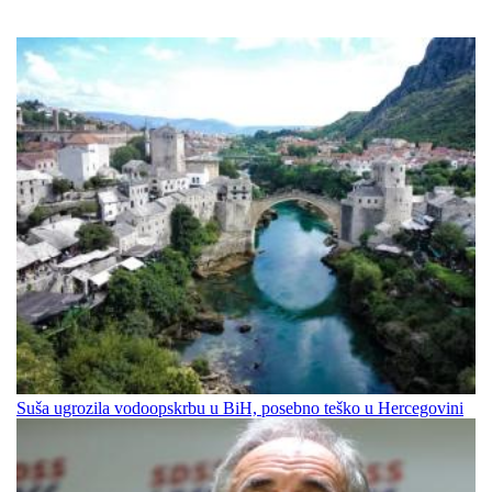
Suša ugrozila vodoopskrbu u BiH, posebno teško u Hercegovini