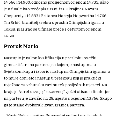
14.566 i 14.900, odnosno prosječnom ocjenom 14.733, ušao
je u finale kao trećeplasirani, iza Ukrajinca Nazara
Chepurniya 14.833 i Britanca Harryja Hepwortha 14.766.
Tin Srbić, branitelj srebra s prošlih Olimpijskih igara u
Tokiju, plasirao se u finale preče s četvrtom ocjenom
14.600.
Prorok Mario
Nastupio je nakon kvalifikacija u preskoku osječki
gimnastičar i na parteru, na kojem je nastupima u
Svjetskom kupu i izborio nastup na Olimpijskim igrama, a
to mu je donijelo i nastup u preskoku koji je praktički
uvježbao za vrhunsku razinu tek posljednjih mjeseci. Na
kraju je Aurel u svojoj "rezervnoj" vježbi otišao u finale, jer
na parteru je završio na 28. mjestu s ocjenom 13.766. Skupo
ga je stajao dvokorak izvan granica partera.
- Mario Vukoja, naš međunarodni sudac i predsjednik