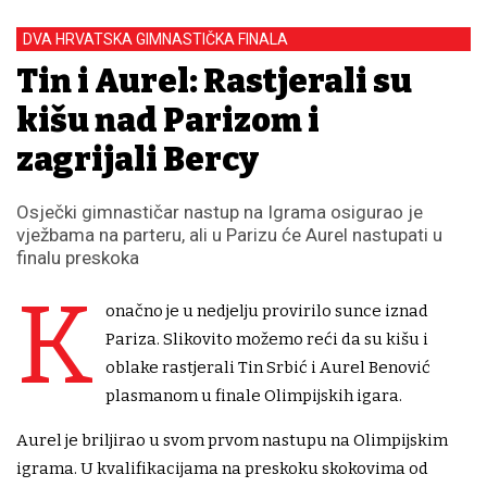
DVA HRVATSKA GIMNASTIČKA FINALA
Tin i Aurel: Rastjerali su
kišu nad Parizom i
zagrijali Bercy
Osječki gimnastičar nastup na Igrama osigurao je
vježbama na parteru, ali u Parizu će Aurel nastupati u
finalu preskoka
K
onačno je u nedjelju provirilo sunce iznad
Pariza. Slikovito možemo reći da su kišu i
oblake rastjerali Tin Srbić i Aurel Benović
plasmanom u finale Olimpijskih igara.
Aurel je briljirao u svom prvom nastupu na Olimpijskim
igrama. U kvalifikacijama na preskoku skokovima od