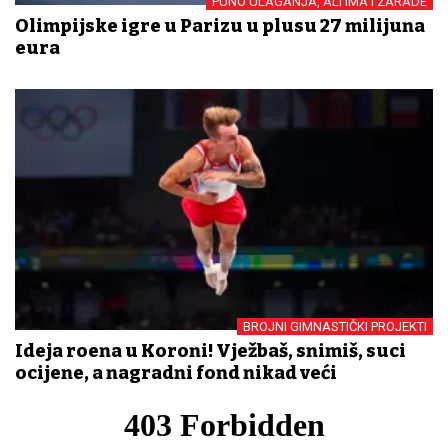
PUNO ULAGANJA, ALI IMA I ZARADE
Olimpijske igre u Parizu u plusu 27 milijuna
eura
BROJNI GIMNASTIČKI PROJEKTI
Ideja rođena u Koroni! Vježbaš, snimiš, suci
ocijene, a nagradni fond nikad veći