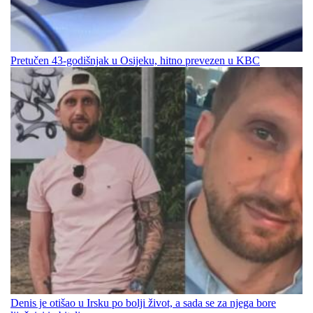
Pretučen 43-godišnjak u Osijeku, hitno prevezen u KBC
Denis je otišao u Irsku po bolji život, a sada se za njega bore