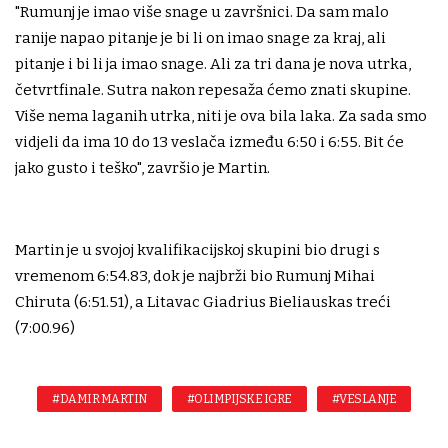
"Rumunj je imao više snage u završnici. Da sam malo
ranije napao pitanje je bi li on imao snage za kraj, ali
pitanje i bi li ja imao snage. Ali za tri dana je nova utrka,
četvrtfinale. Sutra nakon repesaža ćemo znati skupine.
Više nema laganih utrka, niti je ova bila laka. Za sada smo
vidjeli da ima 10 do 13 veslača između 6:50 i 6:55. Bit će
jako gusto i teško", završio je Martin.
Martin je u svojoj kvalifikacijskoj skupini bio drugi s
vremenom 6:54.83, dok je najbrži bio Rumunj Mihai
Chiruta (6:51.51), a Litavac Giadrius Bieliauskas treći
(7:00.96)
#DAMIR MARTIN
#OLIMPIJSKE IGRE
#VESLANJE