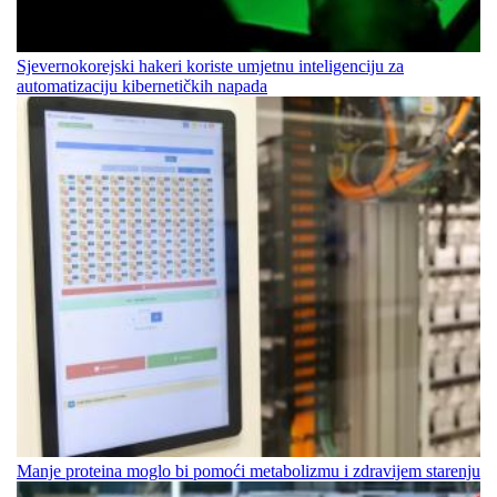
Sjevernokorejski hakeri koriste umjetnu inteligenciju za
automatizaciju kibernetičkih napada
Manje proteina moglo bi pomoći metabolizmu i zdravijem starenju