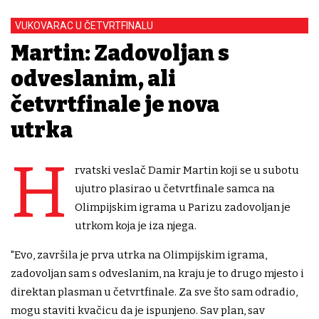
VUKOVARAC U ČETVRTFINALU
Martin: Zadovoljan s
odveslanim, ali
četvrtfinale je nova
utrka
H
rvatski veslač Damir Martin koji se u subotu
ujutro plasirao u četvrtfinale samca na
Olimpijskim igrama u Parizu zadovoljan je
utrkom koja je iza njega.
"Evo, završila je prva utrka na Olimpijskim igrama,
zadovoljan sam s odveslanim, na kraju je to drugo mjesto i
direktan plasman u četvrtfinale. Za sve što sam odradio,
mogu staviti kvačicu da je ispunjeno. Sav plan, sav