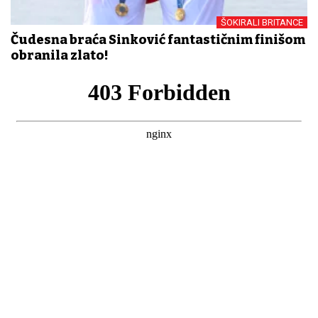
ŠOKIRALI BRITANCE
Čudesna braća Sinković fantastičnim finišom
obranila zlato!