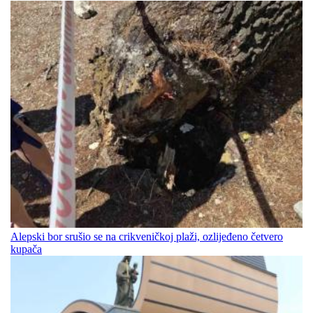
Alepski bor srušio se na crikveničkoj plaži, ozlijeđeno četvero
kupača