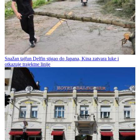
Snažan tajfun Delfin stigao do Japana, Kina zatvara luke i
otkazuje trajektne linije