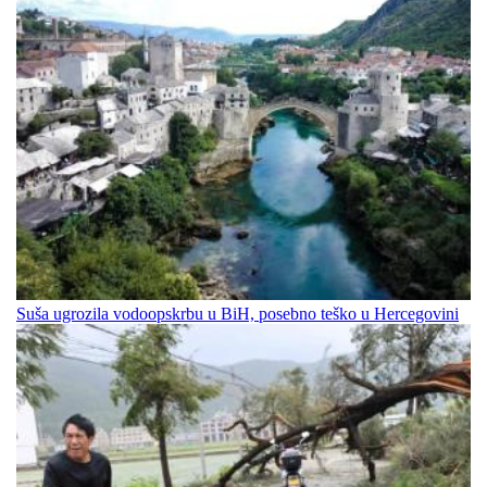
Suša ugrozila vodoopskrbu u BiH, posebno teško u Hercegovini