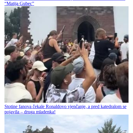
“Matija Gubec”
Stotine fanova čekale Ronaldovo vjenčanje, a pred katedralom se
pojavila – druga mladenka!