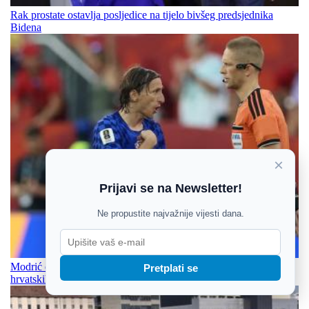
Rak prostate ostavlja posljedice na tijelo bivšeg predsjednika
Bidena
×
Prijavi se na Newsletter!
Ne propustite najvažnije vijesti dana.
Modrić o budućnosti šutio, ali u Perthu dobio jasnu poruku
Pretplati se
hrvatskih navijača