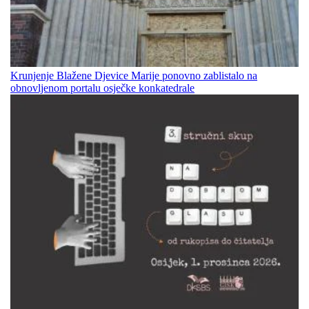
Krunjenje Blažene Djevice Marije ponovno zablistalo na
obnovljenom portalu osječke konkatedrale