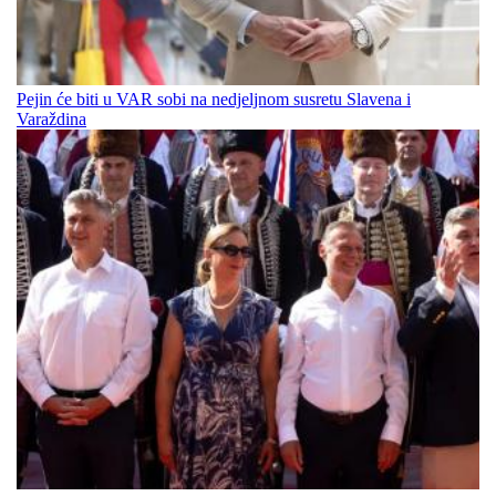
Pejin će biti u VAR sobi na nedjeljnom susretu Slavena i
Varaždina