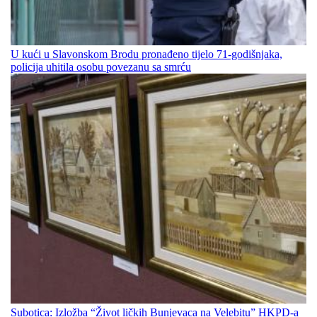
U kući u Slavonskom Brodu pronađeno tijelo 71-godišnjaka,
policija uhitila osobu povezanu sa smrću
Subotica: Izložba “Život ličkih Bunjevaca na Velebitu” HKPD-a