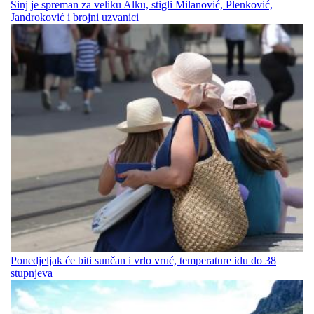
Sinj je spreman za veliku Alku, stigli Milanović, Plenković,
Jandroković i brojni uzvanici
Ponedjeljak će biti sunčan i vrlo vruć, temperature idu do 38
stupnjeva