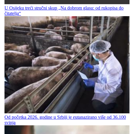
U Osijeku treći stručni skup „Na dobrom glasu: od rukopisa do
čitatelja“
Od početka 2026. godine u Srbiji je eutanazirano više od 36.100
svinja