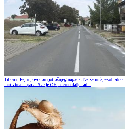
Tihomir Pejin povodom jutrošnjeg napada: Ne želim špekulirati o
motivima napada. Sve je OK, idemo dalje raditi