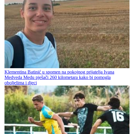
Klementina Batinić u spomen na pokojnog prijatelja Ivana
Medveda Medu pješači 260 kilometara kako bi pomogla
oboljelima i djeci