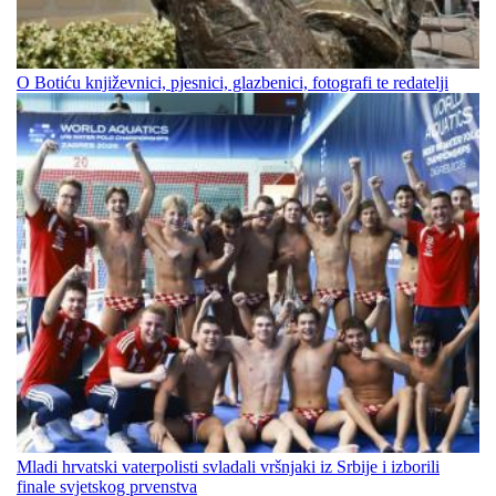
O Botiću književnici, pjesnici, glazbenici, fotografi te redatelji
Mladi hrvatski vaterpolisti svladali vršnjaki iz Srbije i izborili
finale svjetskog prvenstva