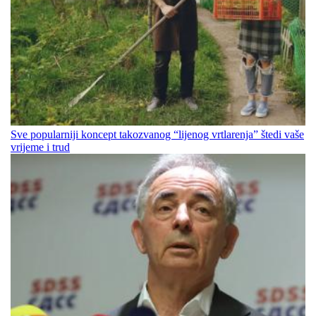
Sve popularniji koncept takozvanog “lijenog vrtlarenja” štedi vaše
vrijeme i trud