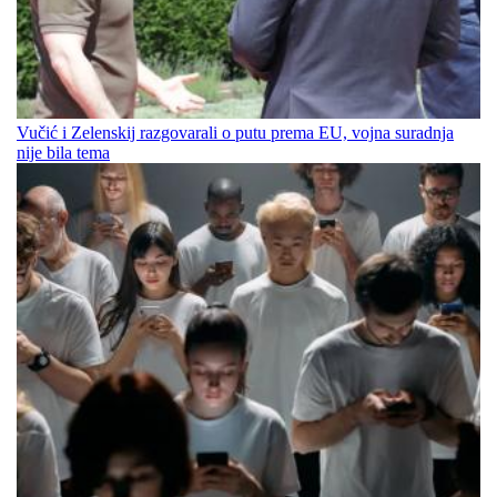
Vučić i Zelenskij razgovarali o putu prema EU, vojna suradnja
nije bila tema