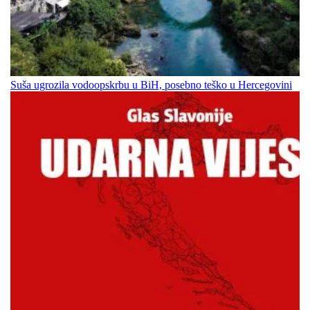
Suša ugrozila vodoopskrbu u BiH, posebno teško u Hercegovini