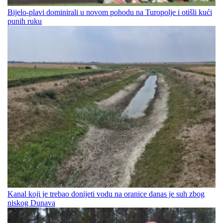
Bijelo-plavi dominirali u novom pohodu na Turopolje i otišli kući
punih ruku
Kanal koji je trebao donijeti vodu na oranice danas je suh zbog
niskog Dunava