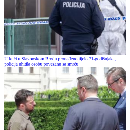
U kući u Slavonskom Brodu pronađeno tijelo 71-godišnjaka,
policija uhitila osobu povezanu sa smrću