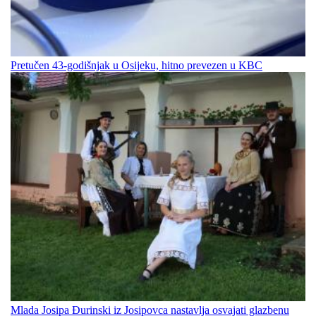
Pretučen 43-godišnjak u Osijeku, hitno prevezen u KBC
Mlada Josipa Đurinski iz Josipovca nastavlja osvajati glazbenu