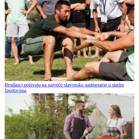
Brođanci pozivaju na najveće slavonsko nadmetanje u starim
športovima