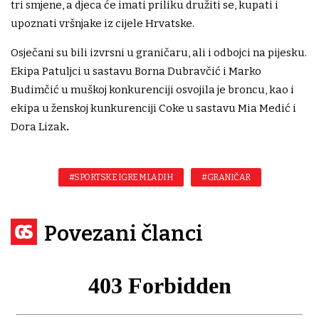
tri smjene, a djeca će imati priliku družiti se, kupati i
upoznati vršnjake iz cijele Hrvatske.
Osječani su bili izvrsni u graničaru, ali i odbojci na pijesku.
Ekipa Patuljci u sastavu Borna Dubravčić i Marko
Budimčić u muškoj konkurenciji osvojila je broncu, kao i
ekipa u ženskoj kunkurenciji Coke u sastavu Mia Medić i
Dora Lizak
.
#SPORTSKE IGRE MLADIH
#GRANIČAR
Povezani članci