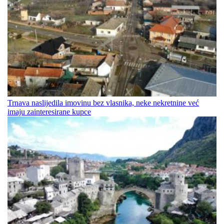
Trnava naslijedila imovinu bez vlasnika, neke nekretnine već
imaju zainteresirane kupce