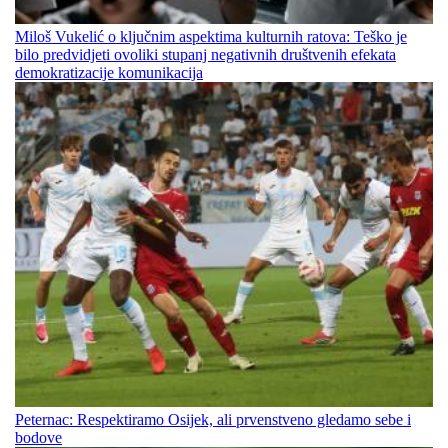
Miloš Vukelić o ključnim aspektima kulturnih ratova: Teško je
bilo predvidjeti ovoliki stupanj negativnih društvenih efekata
demokratizacije komunikacija
Peternac: Respektiramo Osijek, ali prvenstveno gledamo sebe i
bodove