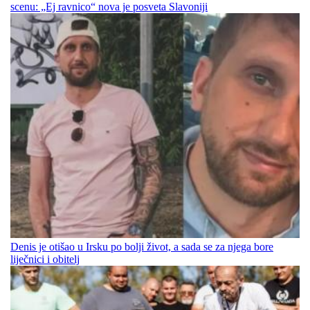
scenu: „Ej ravnico“ nova je posveta Slavoniji
Denis je otišao u Irsku po bolji život, a sada se za njega bore
liječnici i obitelj