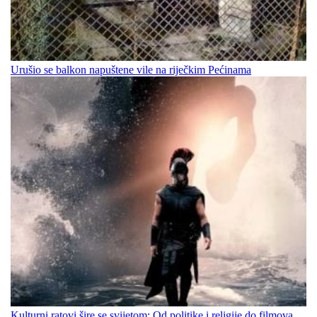
Urušio se balkon napuštene vile na riječkim Pećinama
Kulturni ratovi šire se svijetom: Od politike i religije do filmova,