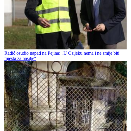
Radić osudio napad na Pejina: „U Osijeku nema i ne smije biti
mjesta za nasilje“