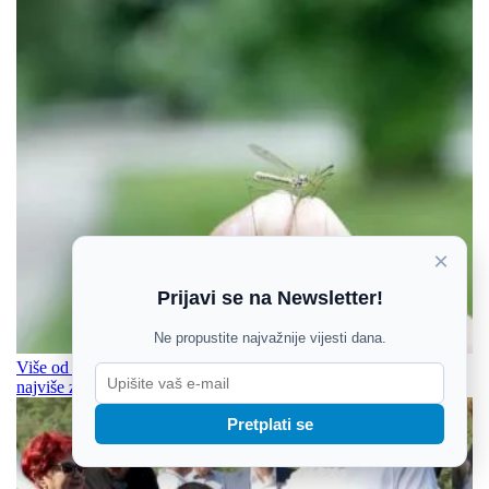
×
Prijavi se na Newsletter!
Ne propustite najvažnije vijesti dana.
Više od 240 slučajeva virusa Zapadnog Nila diljem Europe,
najviše zaraženih u Italiji i Grčkoj
Pretplati se