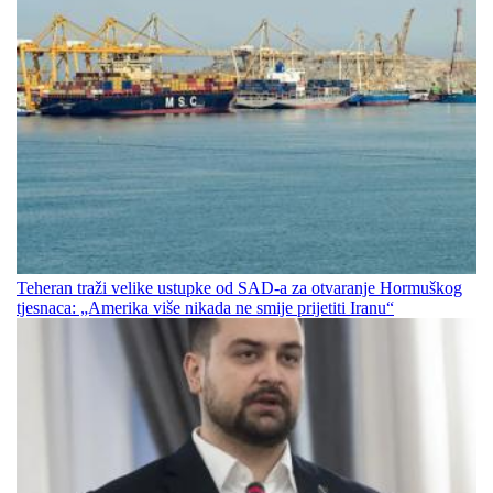
Teheran traži velike ustupke od SAD-a za otvaranje Hormuškog
tjesnaca: „Amerika više nikada ne smije prijetiti Iranu“