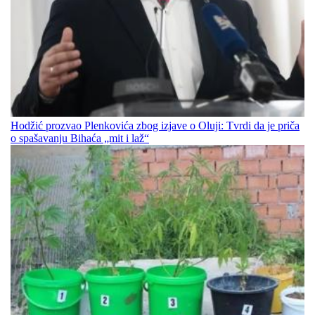
Hodžić prozvao Plenkovića zbog izjave o Oluji: Tvrdi da je priča
o spašavanju Bihaća „mit i laž“