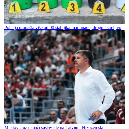
Policija pronašla više od 90 stabljika marihuane, drogu i streljivo
Mijatović uz najjači sastav ide na Latviju i Nizozemsku