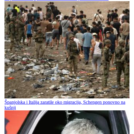
Španjolska i Italija zaratile oko migracija, Schengen ponovno na
kušnji