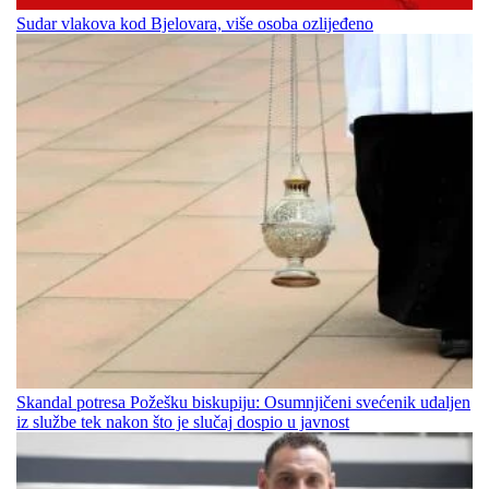
Sudar vlakova kod Bjelovara, više osoba ozlijeđeno
Skandal potresa Požešku biskupiju: Osumnjičeni svećenik udaljen
iz službe tek nakon što je slučaj dospio u javnost