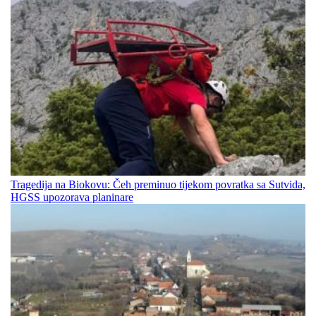
Tragedija na Biokovu: Čeh preminuo tijekom povratka sa Sutvida,
HGSS upozorava planinare