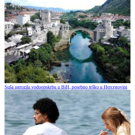
Suša ugrozila vodoopskrbu u BiH, posebno teško u Hercegovini