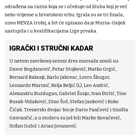
odrađena na razini koja se i očekuje od kluba koji je već
neko vrijeme u hrvatskom vrhu. Igrala su se tri finala,
uzeo MEVZA trofej, a bit će upisano da je Mursa-Osijek
nastupila i u kvalifikacijama Lige prvaka.
IGRAČKI I STRUČNI KADAR
U netom završenoj sezoni dres mursaša nosili su:
Davor Bogdanović, Petar Stojković, Matko Grgić,
Bernard Bakonji, Karlo Jakovac, Lovro Škugor,
Leonardo Marinić, Relja Beljić (L), Leo Andrić,
Alexandru Buzdugan, Gabriel Šunjo, Ivan Đirlić, Tino
Busak-Vidaković, Dino Šoš, Stefan Janković i Roko
Čičak. Trenerski dvojac bio je Dario Fančović i Siništa
Gavrančić, a u stožeru su još bili Marko Kovačević,
Srđan Gubić i Arian Jovanović.