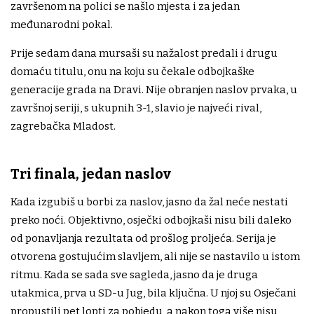
završenom na polici se našlo mjesta i za jedan
međunarodni pokal.
Prije sedam dana mursaši su nažalost predali i drugu
domaću titulu, onu na koju su čekale odbojkaške
generacije grada na Dravi. Nije obranjen naslov prvaka, u
završnoj seriji, s ukupnih 3-1, slavio je najveći rival,
zagrebačka Mladost.
Tri finala, jedan naslov
Kada izgubiš u borbi za naslov, jasno da žal neće nestati
preko noći. Objektivno, osječki odbojkaši nisu bili daleko
od ponavljanja rezultata od prošlog proljeća. Serija je
otvorena gostujućim slavljem, ali nije se nastavilo u istom
ritmu. Kada se sada sve sagleda, jasno da je druga
utakmica, prva u SD-u Jug, bila ključna. U njoj su Osječani
propustili pet lopti za pobjedu, a nakon toga više nisu