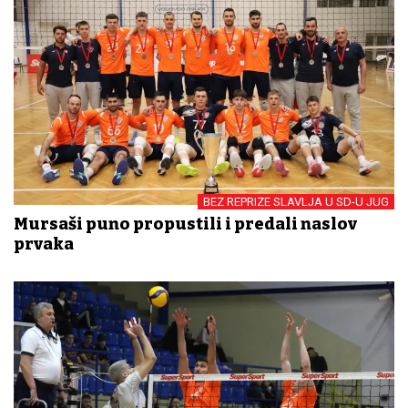
BEZ REPRIZE SLAVLJA U SD-U JUG
Mursaši puno propustili i predali naslov
prvaka