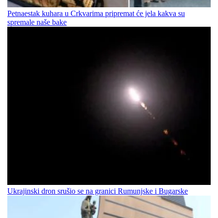
Petnaestak kuhara u Crkvarima pripremat će jela kakva su
spremale naše bake
Ukrajinski dron srušio se na granici Rumunjske i Bugarske