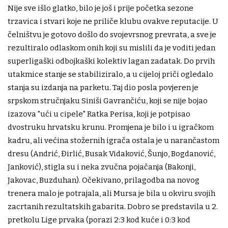
Nije sve išlo glatko, bilo je još i prije početka sezone
trzavica i stvari koje ne priliče klubu ovakve reputacije. U
čelništvu je gotovo došlo do svojevrsnog prevrata, a sve je
rezultiralo odlaskom onih koji su mislili da je voditi jedan
superligaški odbojkaški kolektiv lagan zadatak. Do prvih
utakmice stanje se stabiliziralo, a u cijeloj priči ogledalo
stanja su izdanja na parketu. Taj dio posla povjeren je
srpskom stručnjaku Siniši Gavrančiću, koji se nije bojao
izazova "ući u cipele" Ratka Perisa, koji je potpisao
dvostruku hrvatsku krunu. Promjena je bilo i u igračkom
kadru, ali većina stožernih igrača ostala je u narančastom
dresu (Andrić, Đirlić, Busak Vidaković, Šunjo, Bogdanović,
Janković), stigla su i neka zvučna pojačanja (Bakonji,
Jakovac, Buzduhan). Očekivano, prilagodba na novog
trenera malo je potrajala, ali Mursa je bila u okviru svojih
zacrtanih rezultatskih gabarita. Dobro se predstavila u 2.
pretkolu Lige prvaka (porazi 2:3 kod kuće i 0:3 kod