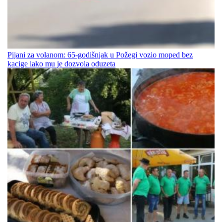
Pijani za volanom: 65-godišnjak u Požegi vozio moped bez
kacige iako mu je dozvola oduzeta