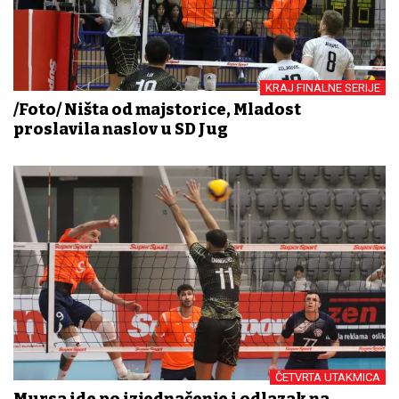
KRAJ FINALNE SERIJE
/Foto/ Ništa od majstorice, Mladost
proslavila naslov u SD Jug
ČETVRTA UTAKMICA
Mursa ide po izjednačenje i odlazak na