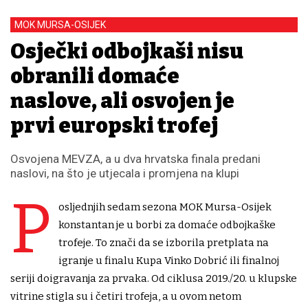
MOK MURSA-OSIJEK
Osječki odbojkaši nisu
obranili domaće
naslove, ali osvojen je
prvi europski trofej
Osvojena MEVZA, a u dva hrvatska finala predani
naslovi, na što je utjecala i promjena na klupi
P
osljednjih sedam sezona MOK Mursa-Osijek
konstantan je u borbi za domaće odbojkaške
trofeje. To znači da se izborila pretplata na
igranje u finalu Kupa Vinko Dobrić ili finalnoj
seriji doigravanja za prvaka. Od ciklusa 2019./20. u klupske
vitrine stigla su i četiri trofeja, a u ovom netom