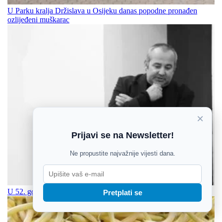
U Parku kralja Držislava u Osijeku danas popodne pronađen
ozlijeđeni muškarac
×
Prijavi se na Newsletter!
Ne propustite najvažnije vijesti dana.
U 52. godini preminuo muzejski savjetnik Danijel Petković
Pretplati se