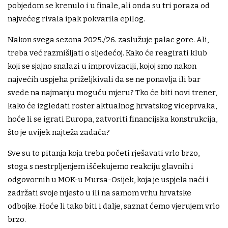
pobjedom se krenulo i u finale, ali onda su tri poraza od
najvećeg rivala ipak pokvarila epilog.
Nakon svega sezona 2025./26. zaslužuje palac gore. Ali,
treba već razmišljati o sljedećoj. Kako će reagirati klub
koji se sjajno snalazi u improvizaciji, kojoj smo nakon
najvećih uspjeha priželjkivali da se ne ponavlja ili bar
svede na najmanju moguću mjeru? Tko će biti novi trener,
kako će izgledati roster aktualnog hrvatskog viceprvaka,
hoće li se igrati Europa, zatvoriti financijska konstrukcija,
što je uvijek najteža zadaća?
Sve su to pitanja koja treba početi rješavati vrlo brzo,
stoga s nestrpljenjem iščekujemo reakciju glavnih i
odgovornih u MOK-u Mursa-Osijek, koja je uspjela naći i
zadržati svoje mjesto u ili na samom vrhu hrvatske
odbojke. Hoće li tako biti i dalje, saznat ćemo vjerujem vrlo
brzo.