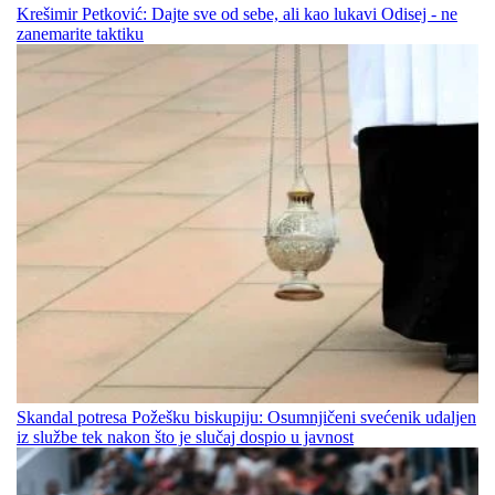
Krešimir Petković: Dajte sve od sebe, ali kao lukavi Odisej - ne
zanemarite taktiku
Skandal potresa Požešku biskupiju: Osumnjičeni svećenik udaljen
iz službe tek nakon što je slučaj dospio u javnost