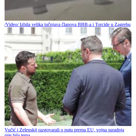
/Video/ Izbila velika tučnjava članova BBB-a i Torcide u Zagrebu
Vučić i Zelenskij razgovarali o putu prema EU, vojna suradnja
nije bila tema