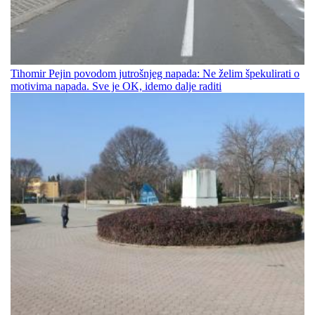
Tihomir Pejin povodom jutrošnjeg napada: Ne želim špekulirati o
motivima napada. Sve je OK, idemo dalje raditi