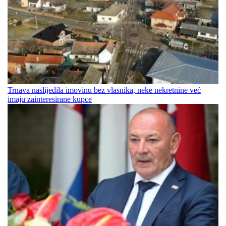
Trnava naslijedila imovinu bez vlasnika, neke nekretnine već
imaju zainteresirane kupce