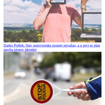
Darko Polšek: Stav sugovornika postaje nevažan, a u prvi se plan
stavlja njegov identitet