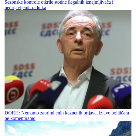
Sezonske kontrole otkrile stotine ilegalnih iznajmljivača i
neprijavljenih radnika
DORH: Nemamo zaprimljenih kaznenih prijava, izjave političara
ne komentiramo