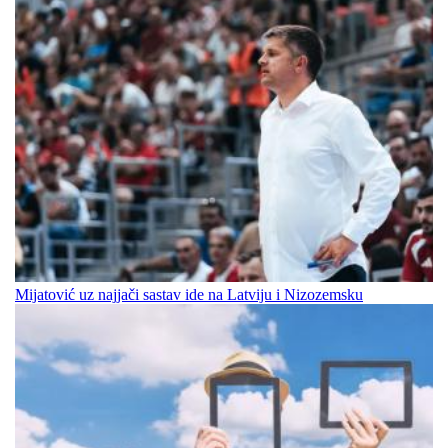
Mijatović uz najjači sastav ide na Latviju i Nizozemsku