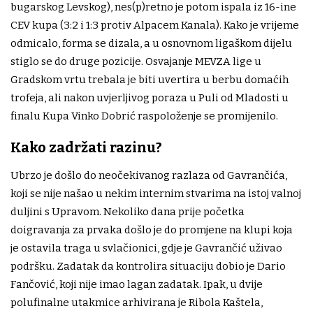
bugarskog Levskog), nes(p)retno je potom ispala iz 16-ine
CEV kupa (3:2 i 1:3 protiv Alpacem Kanala). Kako je vrijeme
odmicalo, forma se dizala, a u osnovnom ligaškom dijelu
stiglo se do druge pozicije. Osvajanje MEVZA lige u
Gradskom vrtu trebala je biti uvertira u berbu domaćih
trofeja, ali nakon uvjerljivog poraza u Puli od Mladosti u
finalu Kupa Vinko Dobrić raspoloženje se promijenilo.
Kako zadržati razinu?
Ubrzo je došlo do neočekivanog razlaza od Gavrančića,
koji se nije našao u nekim internim stvarima na istoj valnoj
duljini s Upravom. Nekoliko dana prije početka
doigravanja za prvaka došlo je do promjene na klupi koja
je ostavila traga u svlačionici, gdje je Gavrančić uživao
podršku. Zadatak da kontrolira situaciju dobio je Dario
Fančović, koji nije imao lagan zadatak. Ipak, u dvije
polufinalne utakmice arhivirana je Ribola Kaštela,