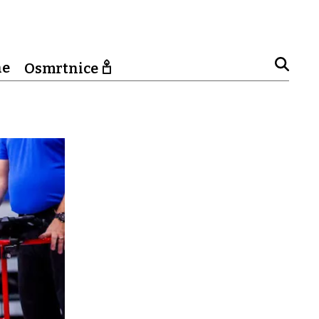
ne
Osmrtnice