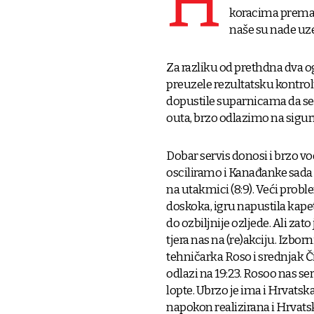
H
koracima prema p
naše su nade uz
Za razliku od prethdna dva 
preuzele rezultatsku kontrolu
dopustile suparnicama da se 
outa, brzo odlazimo na sigur
Dobar servis donosi i brzo v
osciliramo i Kanađanke sada r
na utakmici (8:9). Veći prob
doskoka, igru napustila kapet
do ozbiljnije ozljede. Ali zat
tjera nas na (re)akciju. Izbor
tehničarka Roso i srednjak Či
odlazi na 19:23. Rosoo nas ser
lopte. Ubrzo je ima i Hrvatska,
napokon realizirana i Hrvatsk