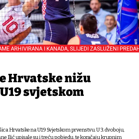
ME ARHIVIRANA I KANADA, SLIJEDI ZASLUŽENI PREDA
e Hrvatske nižu
 U19 svjetskom
šica Hrvatske na U19 Svjetskom prvenstvu. U 3. dvoboju,
ane Ilić upisale su i treću pobjedu, te koračaju krupnim