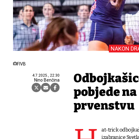
NAKON DRA
FIVB
Odbojkašic
4.7.2025., 22:30
Nino Benčina
pobjede na
prvenstvu
at-trick odbojka
izabranice Svetl