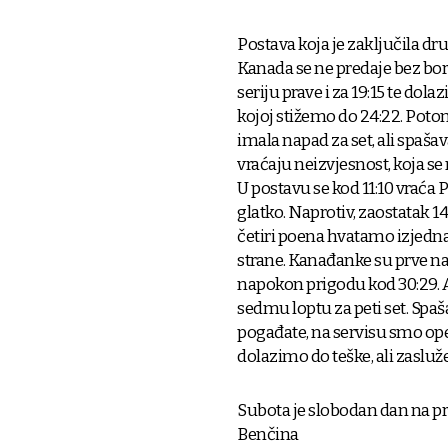
Postava koja je zaključila drugi,
Kanada se ne predaje bez borb
seriju prave i za 19:15 te dola
kojoj stižemo do 24:22. Poto
imala napad za set, ali spa
vraćaju neizvjesnost, koja se
U postavu se kod 11:10 vraća P
glatko. Naprotiv, zaostatak 14
četiri poena hvatamo izjednač
strane. Kanađanke su prve na
napokon prigodu kod 30:29. A
sedmu loptu za peti set. Spa
pogađate, na servisu smo opet
dolazimo do teške, ali zaslu
Subota je slobodan dan na prv
Benčina