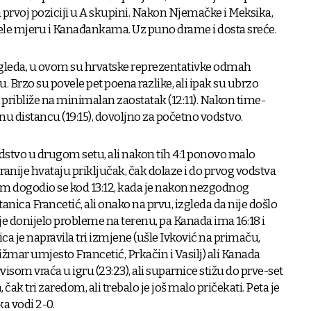
rvoj poziciji u A skupini. Nakon Njemačke i Meksika,
ele mjeru i Kanađankama. Uz puno drame i dosta sreće.
ogleda, u ovom su hrvatske reprezentativke odmah
. Brzo su povele pet poena razlike, ali ipak su ubrzo
približe na minimalan zaostatak (12:11). Nakon time-
nu distancu (19:15), dovoljno za početno vodstvo.
odstvo u drugom setu, ali nakon tih 4:1 ponovo malo
anije hvataju priključak, čak dolaze i do prvog vodstva
lem dogodio se kod 13:12, kada je nakon nezgodnog
anica Francetić, ali onako na prvu, izgleda da nije došlo
o je donijelo probleme na terenu, pa Kanada ima 16:18 i
nica je napravila tri izmjene (ušle Ivković na primaču,
žmar umjesto Francetić, Prkačin i Vasilj) ali Kanada
visom vraća u igru (23:23), ali suparnice stižu do prve-set
 čak tri zaredom, ali trebalo je još malo pričekati. Peta je
a vodi 2-0.