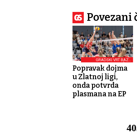
Povezani 
GRADSKI VRT BAZA
HRVATSKIH ODBOJKAŠICA
Popravak dojma
u Zlatnoj ligi,
onda potvrda
plasmana na EP