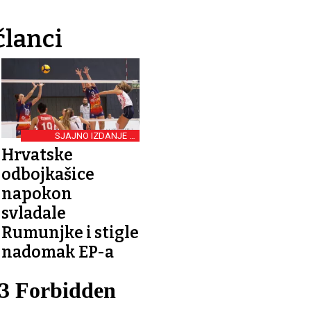
članci
SJAJNO IZDANJE U
GRADSKOM VRTU
Hrvatske
odbojkašice
napokon
svladale
Rumunjke i stigle
nadomak EP-a