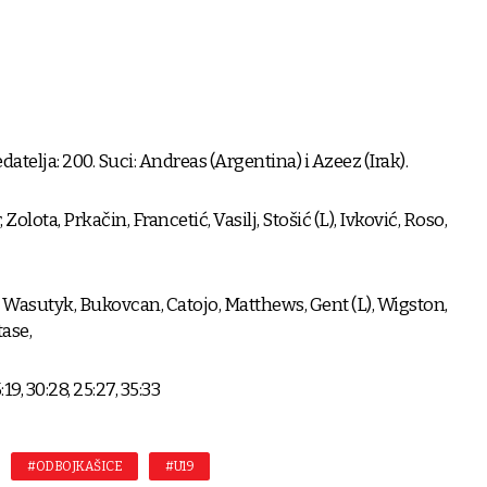
atelja: 200. Suci: Andreas (Argentina) i Azeez (Irak).
lota, Prkačin, Francetić, Vasilj, Stošić (L), Ivković, Roso,
Wasutyk, Bukovcan, Catojo, Matthews, Gent (L), Wigston,
tase,
 30:28, 25:27, 35:33
#ODBOJKAŠICE
#U19