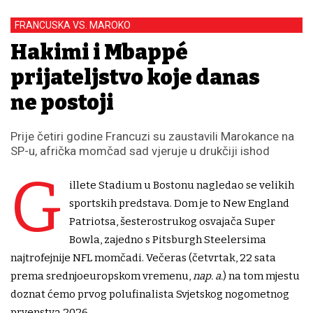
FRANCUSKA VS. MAROKO
Hakimi i Mbappé
prijateljstvo koje danas
ne postoji
Prije četiri godine Francuzi su zaustavili Marokance na
SP-u, afrička momčad sad vjeruje u drukčiji ishod
G
illete Stadium u Bostonu nagledao se velikih
sportskih predstava. Dom je to New England
Patriotsa, šesterostrukog osvajača Super
Bowla, zajedno s Pitsburgh Steelersima
najtrofejnije NFL momčadi. Večeras (četvrtak, 22 sata
prema srednjoeuropskom vremenu,
nap. a.
) na tom mjestu
doznat ćemo prvog polufinalista Svjetskog nogometnog
prvenstva 2026.