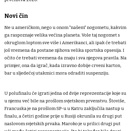
Novi čin
Ne u američkom, nego u onom "našem" nogometu, kakvim
ga raspoznaje velika većina planeta. Vole taj nogomet s
okruglom loptom sve više i Amerikanci, ali ipak će trebati
još vremena da postane njihova velika sportska opsesija. I
očito će trebati vremena da znaju i sva njegova pravila. Na
primjer, ona da igrač, kada izravno dobije crveni karton,
bar u sljedećoj utakmici mora odraditi suspenziju.
U polufinalu će igrati jedna od dvije reprezentacije koje su
u njemu već bile na prošlom svjetskom prvenstvu. Štoviše,
Francuska je na prošlom SP-u u Katru zaključila nastup u
finalu, a četiri godine prije u Rusiji okrunila su drugi put
naslovom svjetskih prvaka. Maroko je u prilici drugi put