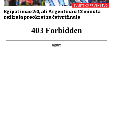
SVJETSKO PRVENSTVO
Egipat imao 2:0, ali Argentina u 13 minuta
režirala preokret za četvrtfinale