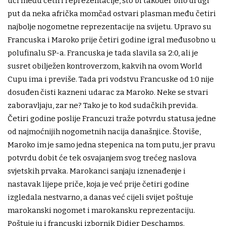
ući među četiri reprezentacije, što bi također bilo drugi
put da neka afrička momčad ostvari plasman među četiri
najbolje nogometne reprezentacije na svijetu. Upravo su
Francuska i Maroko prije četiri godine igral međusobno u
polufinalu SP-a. Francuska je tada slavila sa 2:0, ali je
susret obilježen kontroverzom, kakvih na ovom World
Cupu ima i previše. Tada pri vodstvu Francuske od 1:0 nije
dosuđen čisti kazneni udarac za Maroko. Neke se stvari
zaboravljaju, zar ne? Tako je to kod sudačkih previda.
Četiri godine poslije Francuzi traže potvrdu statusa jedne
od najmoćnijih nogometnih nacija današnjice. Štoviše,
Maroko im je samo jedna stepenica na tom putu, jer pravu
potvrdu dobit će tek osvajanjem svog trećeg naslova
svjetskih prvaka. Marokanci sanjaju iznenađenje i
nastavak lijepe priče, koja je već prije četiri godine
izgledala nestvarno, a danas već cijeli svijet poštuje
marokanski nogomet i marokansku reprezentaciju.
Poštuje ju i francuski izbornik Didier Deschamps.