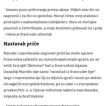
- Imamo puno poštovanja prema njima. Vidjeli smo što su
napravili i za što su sposobni. Morat ćemo ovoj utakmici
pristupiti s maksimalnom ozbiljnošću. Nisu se slučajno
plasirali u četvrtfinale, a svoju kvalitetu pokazali su i prije
- rekao je francuski izbornik.
Nastavak priče
Maroko i marokanski nogomet prilično može upravo
Francuskoj zahvaliti za razvoj brojnih svojih igrača, jer se
velik broj njih "školovao" baš u francuskim ligama.
Današnji Maroko nije samo "momčad iz francuske lige"
nego i reprezentacija čiji su ključni igrači rasuti po nekim
od najjačih europskih klubova, pa su tako i u europskom
prvakm PSG-u, u čijim je redovima najveća marokanska
zvijezda Achraf Hakimi.
- Imam golemo poštovanje prema francuskoj