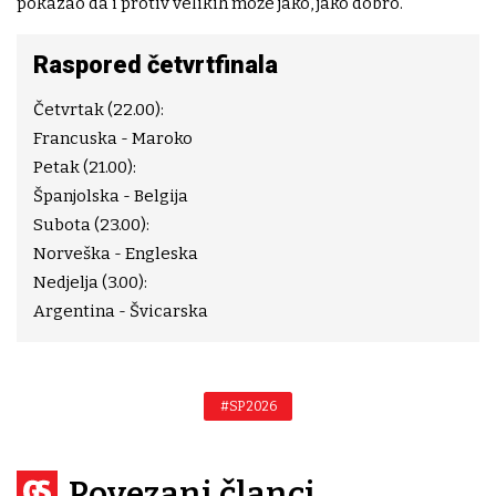
pokazao da i protiv velikih može jako, jako dobro.
Raspored četvrtfinala
Četvrtak (22.00):
Francuska - Maroko
Petak (21.00):
Španjolska - Belgija
Subota (23.00):
Norveška - Engleska
Nedjelja (3.00):
Argentina - Švicarska
#SP 2026
Povezani članci