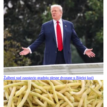
Žalbeni sud zaustavio gradnju plesne dvorane u Bijeloj kući