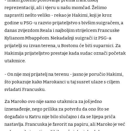
reprezentaciji, ali i vjeru u našu momčad. Želimo
napraviti nešto veliko - rekao je Hakimi, koji je kroz
godine u PSG-u razvio prijateljstvo s bivšim suigračem, a
danas zvijezdom Reala i najboljim strijelcem Francuske
Kylianom Mbappéom. Nekadašnji suigrači iz PSG-a
prijatelji su izvan terena, u Bostonu će biti suparnici. Za
Hakimija prijateljstvo prestaje kada sudac označi početak
utakmice.
- On nije moj prijatelj na terenu - jasno je poručio Hakimi,
što pokazuje kako Marokanci u taj susret ulaze s ciljem
svladati Francusku.
Za Maroko ovo nije samo utakmica za još jedno
iznenađenje, nego prilika za potvrdu da ono što se
događalo u Katru nije bilo slučajno i da se lijepa priča
nastavlja. Francuska je favorit na papiru, ali Maroko je već