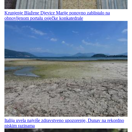
Krunjenje Blažene Djevice Marije ponovno zablistalo na
obnovljenom portalu osječke konkatedrale
Italija uvela najviše zdravstveno upozorenje, Dunav na rekordno
niskim razinama