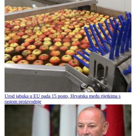
Urod jabuka u EU pada 15 posto, Hrvatska među rijetkima s
rastom proizvodnje