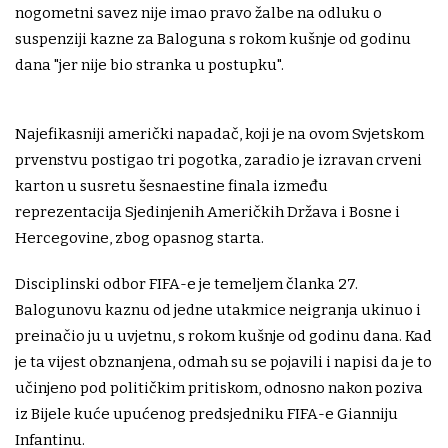
nogometni savez nije imao pravo žalbe na odluku o
suspenziji kazne za Baloguna s rokom kušnje od godinu
dana "jer nije bio stranka u postupku".
Najefikasniji američki napadač, koji je na ovom Svjetskom
prvenstvu postigao tri pogotka, zaradio je izravan crveni
karton u susretu šesnaestine finala između
reprezentacija Sjedinjenih Američkih Država i Bosne i
Hercegovine, zbog opasnog starta.
Disciplinski odbor FIFA-e je temeljem članka 27.
Balogunovu kaznu od jedne utakmice neigranja ukinuo i
preinačio ju u uvjetnu, s rokom kušnje od godinu dana. Kad
je ta vijest obznanjena, odmah su se pojavili i napisi da je to
učinjeno pod političkim pritiskom, odnosno nakon poziva
iz Bijele kuće upućenog predsjedniku FIFA-e Gianniju
Infantinu.