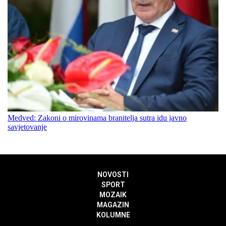
Medved: Zakoni o mirovinama branitelja sutra idu javno
savjetovanje
NOVOSTI
SPORT
MOZAIK
MAGAZIN
KOLUMNE