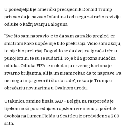
U ponedjeljak je američki predsjednik Donald Trump
priznao da je nazvao Infantina i od njega zatražio reviziju
odluke o kažnjavanju Baloguna.
"Sve što sam napravio je to da sam zatražio pregled jer
smatram kako uopće nije bilo prekršaja. Vidio sam akciju,
to nije bio prekršaj. Dogodilo se da dvojica igrača trče u
punoj brzini te su se sudarili. To je bila grozna sudačka
odluka. Odluka FIFA-e o okidanju crvenog kartona je
stvarno briljantna, ali ja im nisam rekao da to naprave. Pa
ne mogu im ja govoriti što da rade", rekao je Trump u
obraćanju novinarima u Ovalnom uredu.
Utakmica osmine finala SAD - Belgija na rasporedu je
tijekom noći po srednjoeuropskom vremenu, a početak
dvoboja na Lumen Fieldu u Seattleu je predviđen za 2.00
sata.