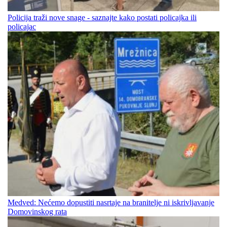
Policija traži nove snage - saznajte kako postati policajka ili
policajac
Medved: Nećemo dopustiti nasrtaje na branitelje ni iskrivljavanje
Domovinskog rata