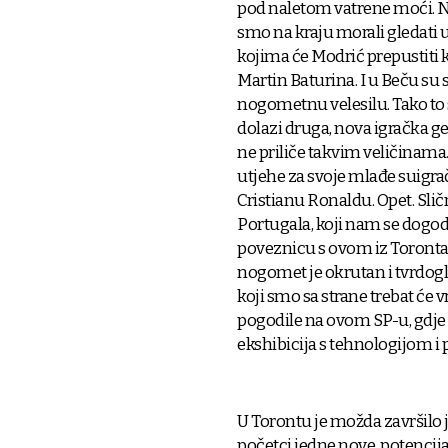
pod naletom vatrene moći. No
smo na kraju morali gledati u
kojima će Modrić prepustiti 
Martin Baturina. I u Beču su s
nogometnu velesilu. Tako to 
dolazi druga, nova igračka g
ne priliče takvim veličinama
utjehe za svoje mlađe suigrač
Cristianu Ronaldu. Opet. Sli
Portugala, koji nam se dogod
poveznicu s ovom iz Toronta. 
nogomet je okrutan i tvrdogl
koji smo sa strane trebat će 
pogodile na ovom SP-u, gdje n
ekshibicija s tehnologijom i 
U Torontu je možda završilo 
početci jedne nove, potencij