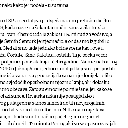
e onako kako je i počela - u suzama.
li od SP-a neodoljivo podsjeća na onu pretužnu bečku
08., kada nas je na šokantan način zaustavila Turska.
u, Ivan Klasnić tada je zabio u 119. minuti za vodstvo, a
e Semih Senturk je izjednačio, a onda smo izgubili u
 Gledali smo tada jednako bolne scene kao i ove u
, Ćorluke, Srne, Rakitića i ostalih. Ta je bečka večer
je potpuni oporavak trajao četiri godine. Naime, nakon tog
2010. u Južnoj Africi. Jedini mundijal koji smo propustili.
rčine iskovana ova generacija koja nam je donijela toliko
mo svjedočili opet bolnom njezinu kraju, ali i dolasku
puno obećava. Zato su emocije pomiješane, jer, kako se
lazi sunce. Hrvatska ništa nije postigla lako i
vog puta prema samostalnosti do tih nevjerojatnih
mo, takvi smo bili i u Torontu. Nitko nam nije davao
gala, no kada smo konačno počeli igrati nogomet,
 U tih drugih 45 minuta Portugalci su se opasno savijali