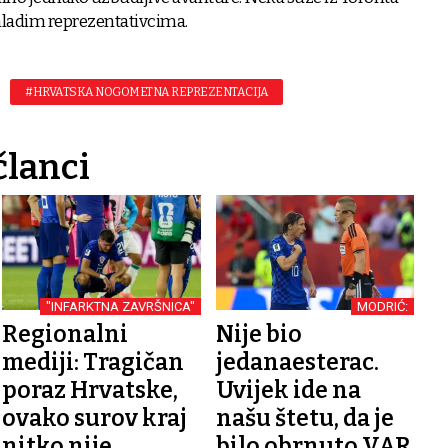
ladim reprezentativcima.
#HRVATSKA NOGOMETNA REPREZENTACIJA
članci
"INFARKTNA ZAVRŠNICA"
MODRIĆ:
Regionalni
Nije bio
mediji: Tragičan
jedanaesterac.
poraz Hrvatske,
Uvijek ide na
ovako surov kraj
našu štetu, da je
nitko nije
bilo obrnuto VAR