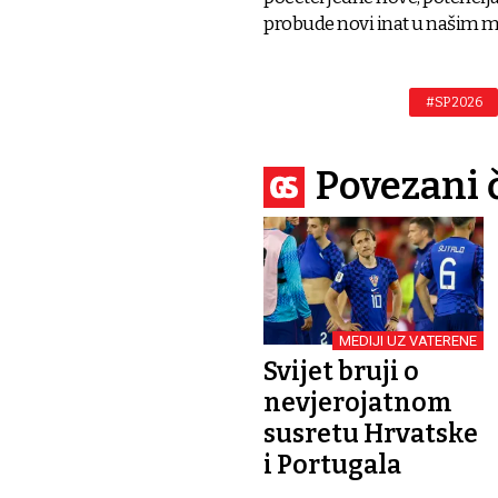
probude novi inat u našim m
#SP 2026
Povezani 
MEDIJI UZ VATERENE
Svijet bruji o
nevjerojatnom
susretu Hrvatske
i Portugala