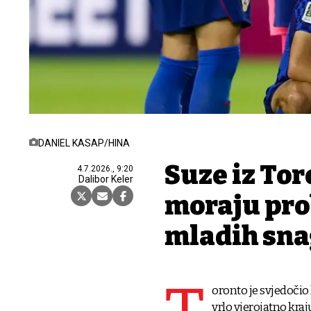
DANIEL KASAP/HINA
Suze iz Tor
4.7.2026., 9:20
Dalibor Keler
moraju pro
mladih sn
oronto je svjedočio
vrlo vjerojatno kra