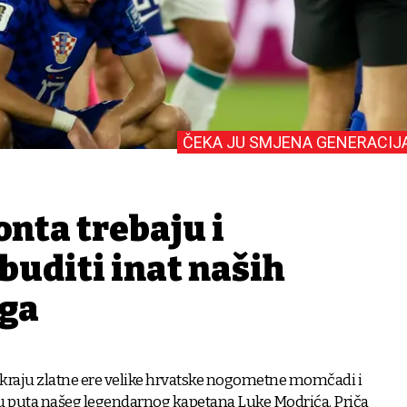
ČEKA JU SMJENA GENERACIJ
onta trebaju i
buditi inat naših
aga
 kraju zlatne ere velike hrvatske nogometne momčadi i
ju puta našeg legendarnog kapetana Luke Modrića. Priča