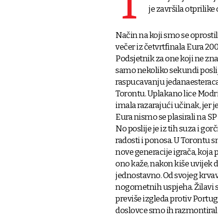
T
je završila otprilik
Način na koji smo se oprosti
večer iz četvrtfinala Eura 20
Podsjetnik za one koji ne znaj
samo nekoliko sekundi poslij
raspucavanju jedanaesteraca.
Torontu. Uplakano lice Modrića
imala razarajući učinak, jer 
Eura nismo se plasirali na SP 
No poslije je iz tih suza i go
radosti i ponosa. U Torontu s
nove generacije igrača, koja 
ono kaže, nakon kiše uvijek do
jednostavno. Od svojeg krva
nogometnih uspjeha. Žilavi s
previše izgleda protiv Portu
doslovce smo ih razmontirali.