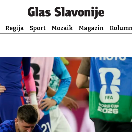
Regija
Sport
Mozaik
Magazin
Kolum