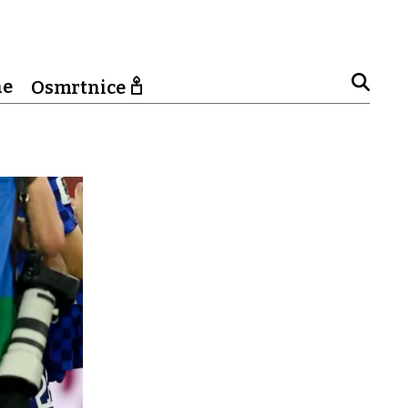
ne
Osmrtnice