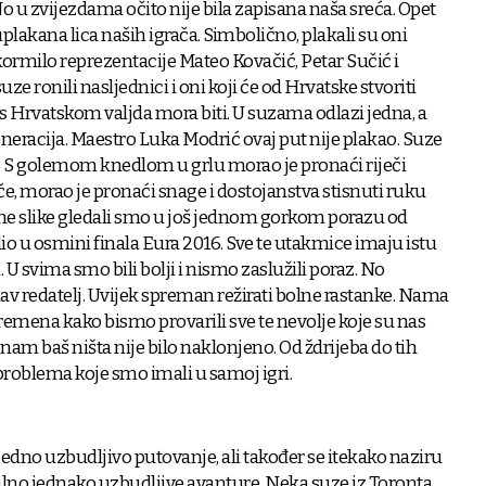
 u zvijezdama očito nije bila zapisana naša sreća. Opet
plakana lica naših igrača. Simbolično, plakali su oni
kormilo reprezentacije Mateo Kovačić, Petar Sučić i
uze ronili nasljednici i oni koji će od Hrvatske stvoriti
s Hrvatskom valjda mora biti. U suzama odlazi jedna, a
eneracija. Maestro Luka Modrić ovaj put nije plakao. Suze
. S golemom knedlom u grlu morao je pronaći riječi
e, morao je pronaći snage i dostojanstva stisnuti ruku
čne slike gledali smo u još jednom gorkom porazu od
io u osmini finala Eura 2016. Sve te utakmice imaju istu
U svima smo bili bolji i nismo zaslužili poraz. No
av redatelj. Uvijek spreman režirati bolne rastanke. Nama
vremena kako bismo provarili sve te nevolje koje su nas
am baš ništa nije bilo naklonjeno. Od ždrijeba do tih
problema koje smo imali u samoj igri.
jedno uzbudljivo putovanje, ali također se itekako naziru
alno jednako uzbudljive avanture. Neka suze iz Toronta