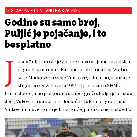
IZ SLAVONIJE PONOVNO NA KVARNER
Godine su samo broj,
Puljić je pojačanje, i to
besplatno
J
akov Puljić prošle je godine u ovo vrijeme razmišljao
o igračkoj mirovini. Bar onoj profesionalnoj. Vratio
se iz Mađarske u svoje Vinkovce, odmarao, a onda je
stigao poziv Vukovara 1991, koji je ušao u SHNL i
tražio dobre, a ne pretjerano skupe igrače. Puljić je pristao
doći, Vukovarci su susjedi, domaće utakmice igrali su u
Vinkovcima, sve to mu je blizu kuće, pa zašto ne nastaviti...