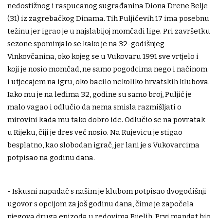
nedostižnog i raspucanog sugrađanina Diona Drene Belje
(31) iz zagrebačkog Dinama. Tih Puljićevih 17 ima posebnu
težinu jer igrao je u najslabijoj momčadi lige. Pri završetku
sezone spominjalo se kako je na 32-godišnjeg
Vinkovčanina, oko kojeg se u Vukovaru 1991 sve vrtjelo i
koji je nosio momčad, ne samo pogodcima nego i načinom
i utjecajem na igru, oko bacilo nekoliko hrvatskih klubova.
Iako mu je na leđima 32, godine su samo broj, Puljić je
malo vagao i odlučio da nema smisla razmišljati o
mirovini kada mu tako dobro ide. Odlučio se na povratak
u Rijeku, čiji je dres već nosio. Na Rujevicu je stigao
besplatno, kao slobodan igrač, jer lani je s Vukovarcima
potpisao na godinu dana.
- Iskusni napadač s našim je klubom potpisao dvogodišnji
ugovor s opcijom za još godinu dana, čime je započela
njegova druga epizoda u redovima Bijelih. Prvi mandat bio