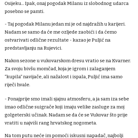
Osijeku... Ipak, onaj pogodak Milanu iz slobodnog udarca
posebno se pamti.
- Taj pogodak Milanu jedan mi je od najdražih u karijeri.
Nadam se samo da će me ozljede zaobići i da ćemo
ostvarivati odlične rezultate - kazao je Puljić na
predstavljanju na Rujevici.
Nakon sezone u vukovarskom dresu vratio se na Kvarner.
Za svoju bivšu momčad, koja je igrom i zalaganjem
“kupila” navijače, ali nažalost i ispala, Puljić ima samo
riječi hvale.
- Ponajprije smo imali sjajnu atmosferu, a ja sam iza sebe
imao odlične suigrače koji imaju velike zasluge za moj
golgeterski učinak. Nadam se da će se Vukovar što prije
vratiti u najviši rang hrvatskog nogometa.
Na tom putu neće im pomoći iskusni napadač, najbolji