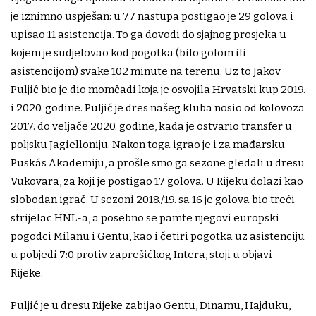
je iznimno uspješan: u 77 nastupa postigao je 29 golova i
upisao 11 asistencija. To ga dovodi do sjajnog prosjeka u
kojem je sudjelovao kod pogotka (bilo golom ili
asistencijom) svake 102 minute na terenu. Uz to Jakov
Puljić bio je dio momčadi koja je osvojila Hrvatski kup 2019.
i 2020. godine. Puljić je dres našeg kluba nosio od kolovoza
2017. do veljače 2020. godine, kada je ostvario transfer u
poljsku Jagielloniju. Nakon toga igrao je i za mađarsku
Puskás Akademiju, a prošle smo ga sezone gledali u dresu
Vukovara, za koji je postigao 17 golova. U Rijeku dolazi kao
slobodan igrač. U sezoni 2018./19. sa 16 je golova bio treći
strijelac HNL-a, a posebno se pamte njegovi europski
pogodci Milanu i Gentu, kao i četiri pogotka uz asistenciju
u pobjedi 7:0 protiv zaprešićkog Intera, stoji u objavi
Rijeke.
Puljić je u dresu Rijeke zabijao Gentu, Dinamu, Hajduku,