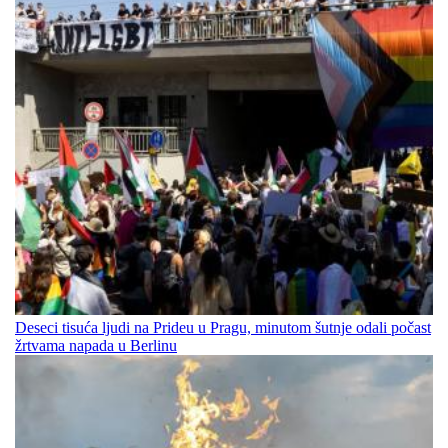
Deseci tisuća ljudi na Prideu u Pragu, minutom šutnje odali počast
žrtvama napada u Berlinu