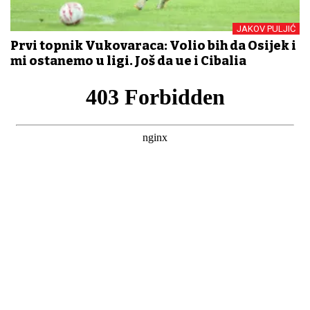
JAKOV PULJIĆ
Prvi topnik Vukovaraca: Volio bih da Osijek i
mi ostanemo u ligi. Još da uđe i Cibalia