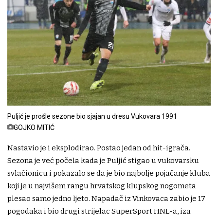
Puljić je prošle sezone bio sjajan u dresu Vukovara 1991
GOJKO MITIĆ
Nastavio je i eksplodirao. Postao jedan od hit-igrača.
Sezona je već počela kada je Puljić stigao u vukovarsku
svlačionicu i pokazalo se da je bio najbolje pojačanje kluba
koji je u najvišem rangu hrvatskog klupskog nogometa
plesao samo jedno ljeto. Napadač iz Vinkovaca zabio je 17
pogodaka i bio drugi strijelac SuperSport HNL-a, iza