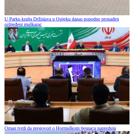
U Parku kralja Držislava u Osijeku danas popodne pronađen
ozlijeđeni muškarac
Oman tvrdi da pregovori o Hormuškom tjesnacu napreduju