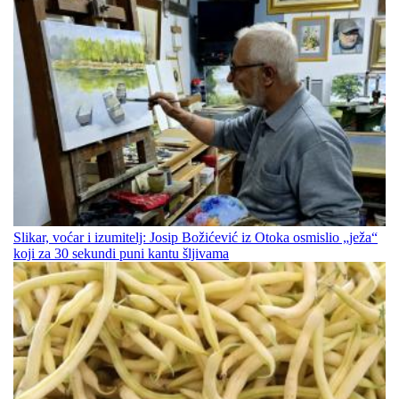
Slikar, voćar i izumitelj: Josip Božićević iz Otoka osmislio „ježa“
koji za 30 sekundi puni kantu šljivama