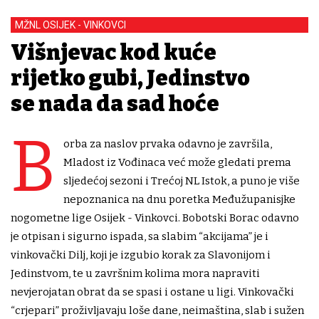
MŽNL OSIJEK - VINKOVCI
Višnjevac kod kuće
rijetko gubi, Jedinstvo
se nada da sad hoće
B
orba za naslov prvaka odavno je završila,
Mladost iz Vođinaca već može gledati prema
sljedećoj sezoni i Trećoj NL Istok, a puno je više
nepoznanica na dnu poretka Međužupanisjke
nogometne lige Osijek - Vinkovci. Bobotski Borac odavno
je otpisan i sigurno ispada, sa slabim “akcijama” je i
vinkovački Dilj, koji je izgubio korak za Slavonijom i
Jedinstvom, te u završnim kolima mora napraviti
nevjerojatan obrat da se spasi i ostane u ligi. Vinkovački
“crjepari” proživljavaju loše dane, neimaština, slab i sužen