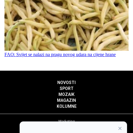
FAO: Svijet se nalazi na pragu novog udara na cijene hrane
NOVOSTI
SPORT
MOZAIK
MAGAZIN
KOLUMNE
Marketing
×
Politika privatnosti