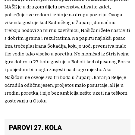
NAŠK je u drugom dijelu prvenstva uhvatio zalet,
pobjeđuje sve redom i izbio je na drugu poziciju. Ovoga
vikenda gostuje kod Radničkog u Županji, domaćinu
trebaju bodovi za mirnu završnicu, Našičani žele nastaviti
s dobrim igrama i rezultatima. Na papiru najlakši posao
ima trećeplasirana Šokadija, koju je uoči prvenstva malo
tko vodio tako visoko u poretku. No momčad iz Strizivojne
igra dobro, u 27. kolu gostuje u Boboti kod otpisanog Borca
i pobjedom bi mogla zasjesti na drugo mjesto. Ako
Našičani ne osvoje sva tri boda u Županji. Baranja Belje je
odradila odličnu jesen, proljetos malo posustaje, ali je u
sredini poretka, i nije bez ambicija nešto uzeti na teškom
gostovanju u Otoku.
PAROVI 27. KOLA