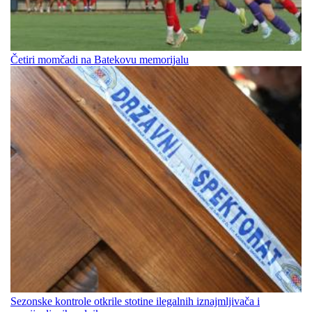
Četiri momčadi na Batekovu memorijalu
Sezonske kontrole otkrile stotine ilegalnih iznajmljivača i