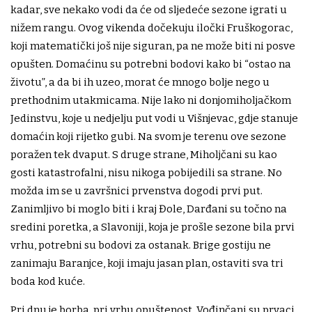
kadar, sve nekako vodi da će od sljedeće sezone igrati u
nižem rangu. Ovog vikenda dočekuju iločki Fruškogorac,
koji matematički još nije siguran, pa ne može biti ni posve
opušten. Domaćinu su potrebni bodovi kako bi “ostao na
životu”, a da bi ih uzeo, morat će mnogo bolje nego u
prethodnim utakmicama. Nije lako ni donjomiholjačkom
Jedinstvu, koje u nedjelju put vodi u Višnjevac, gdje stanuje
domaćin koji rijetko gubi. Na svom je terenu ove sezone
poražen tek dvaput. S druge strane, Miholjčani su kao
gosti katastrofalni, nisu nikoga pobijedili sa strane. No
možda im se u završnici prvenstva dogodi prvi put.
Zanimljivo bi moglo biti i kraj Đole, Darđani su točno na
sredini poretka, a Slavoniji, koja je prošle sezone bila prvi
vrhu, potrebni su bodovi za ostanak. Brige gostiju ne
zanimaju Baranjce, koji imaju jasan plan, ostaviti sva tri
boda kod kuće.
Pri dnu je borba, pri vrhu opuštenost. Vođinčani su prvaci,