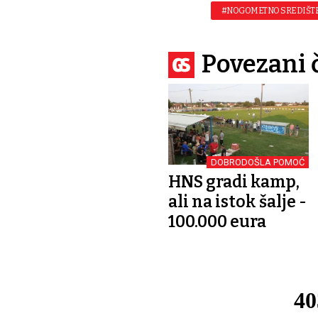
#NOGOMETNO SREDIŠTE
Povezani 
DOBRODOŠLA POMOĆ
HNS gradi kamp,
ali na istok šalje -
100.000 eura