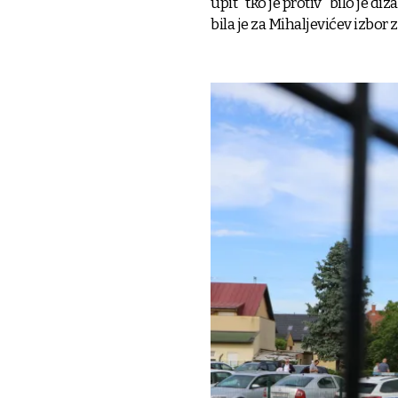
upit "tko je protiv" bilo je d
bila je za Mihaljevićev izbor