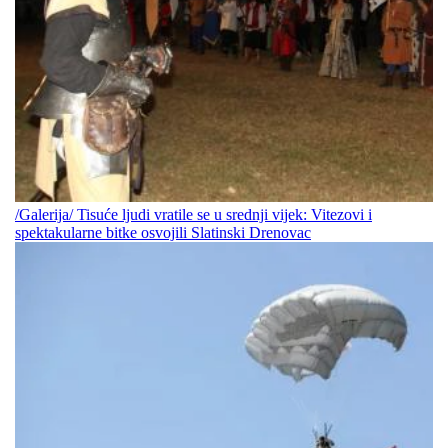
/Galerija/ Tisuće ljudi vratile se u srednji vijek: Vitezovi i
spektakularne bitke osvojili Slatinski Drenovac