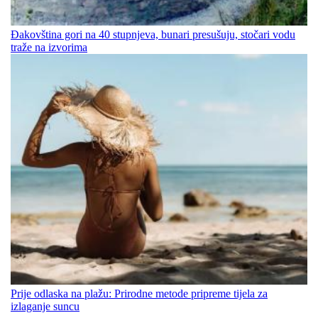
Đakovština gori na 40 stupnjeva, bunari presušuju, stočari vodu
traže na izvorima
Prije odlaska na plažu: Prirodne metode pripreme tijela za
izlaganje suncu