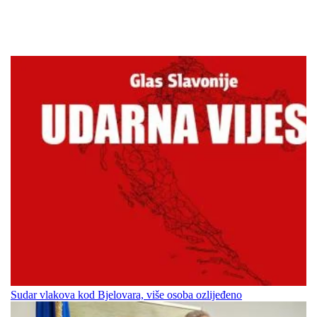
Sudar vlakova kod Bjelovara, više osoba ozlijeđeno