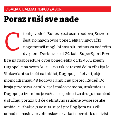
CIBALIA U DALMATINSKOJ ZAGORI
Poraz ruši sve nade
C
ibaliji vodeći Rudeš bježi osam bodova, Sesvete
šest, no nakon ovog ponedjeljka vinkovački
nogometaši mogli bi smanjiti minus za vodećim
dvojcem. Derbi-susret 29. kola SuperSport Prve
lige na rasporedu je ovog ponedjeljka od 15.45, u kojem
Dugopolje na svom ŠC-u Hrvatski vitezovi čeka cibalijaše.
Vinkovčani su treći na tablici, Dugopoljci četvrti, obje
momčadi imaju 48 bodova i ambiciju preteći Rudeš. Do
kraja prvenstva ostalo je još malo vremena, utakmica u
Dugopolju iznimlno je važna i za jednu i za drugu momčad,
u slučaju poraza bit će definitvno srušene ovosezosnke
ambicije Cibalije, s Bosuta su još prošlog ljeta najavili
pohod na naslov prvoligaškog prvaka i povratak u najviši