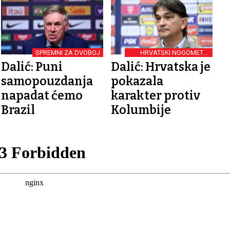
SPREMNI ZA DVOBOJ
HRVATSKI NOGOMETNI
IZBORNIK
Dalić: Puni
Dalić: Hrvatska je
samopouzdanja
pokazala
napadat ćemo
karakter protiv
Brazil
Kolumbije