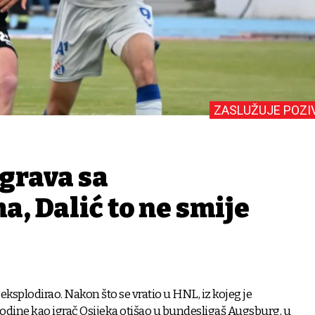
ZASLUŽUJE POZI
igrava sa
, Dalić to ne smije
 eksplodirao. Nakon što se vratio u HNL, iz kojeg je
dine kao igrač Osijeka otišao u bundesligaš Augsburg, u