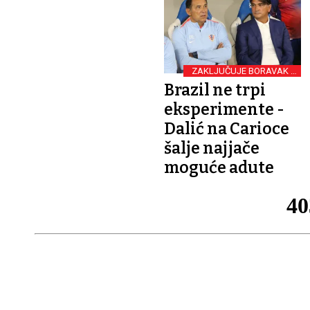
ZAKLJUČUJE BORAVAK U
SAD-U
Brazil ne trpi
eksperimente -
Dalić na Carioce
šalje najjače
moguće adute