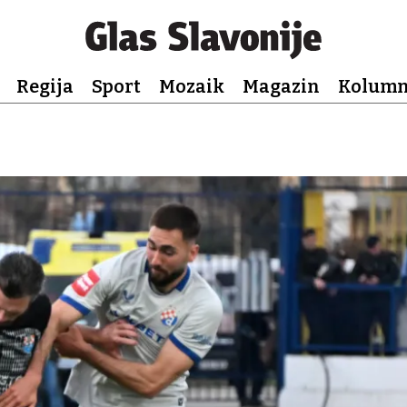
Regija
Sport
Mozaik
Magazin
Kolum