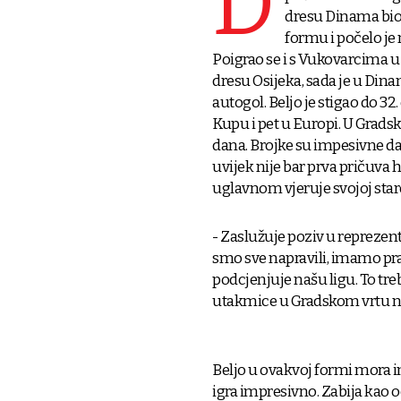
D
dresu Dinama bio j
formu i počelo j
Poigrao se i s Vukovarcima u
dresu Osijeka, sada je u Dinam
autogol. Beljo je stigao do 3
Kupu i pet u Europi. U Gradsk
dana. Brojke su impesivne da
uvijek nije bar prva pričuva
uglavnom vjeruje svojoj star
- Zaslužuje poziv u reprezent
smo sve napravili, imamo prav
podcjenjuje našu ligu. To tr
utakmice u Gradskom vrtu na 
Beljo u ovakvoj formi mora i
igra impresivno. Zabija kao o