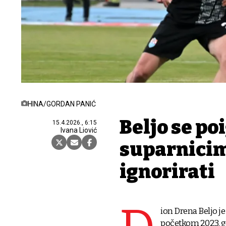
HINA/GORDAN PANIĆ
Beljo se po
15.4.2026., 6:15
Ivana Liović
suparnicima
ignorirati
ion Drena Beljo je
početkom 2023. go