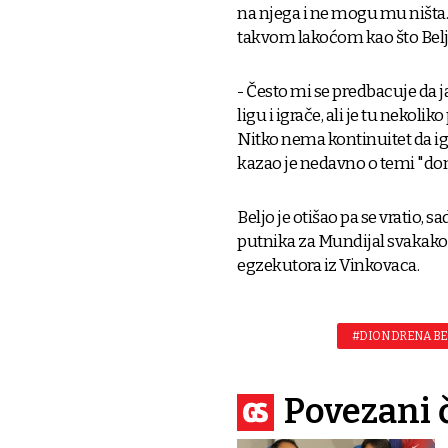
na njega i ne mogu mu ništa.
takvom lakoćom kao što Beljo 
- Često mi se predbacuje da j
ligu i igrače, ali je tu nekol
Nitko nema kontinuitet da ig
kazao je nedavno o temi "dom
Beljo je otišao pa se vratio, s
putnika za Mundijal svakako
egzekutora iz Vinkovaca.
#DION DRENA BE
Povezani 