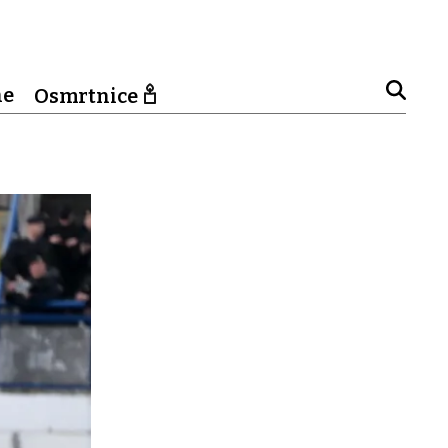
ne
Osmrtnice