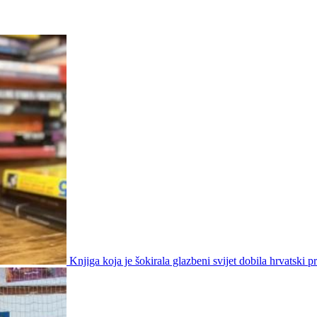
Knjiga koja je šokirala glazbeni svijet dobila hrvatski p