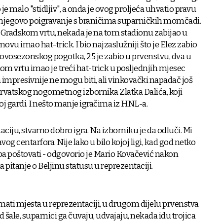
e malo "stidljiv", a onda je ovog proljeća uhvatio pravu
e njegovo poigravanje s braničima suparničkih momčadi.
 Gradskom vrtu, nekada je na tom stadionu zabijao u
ovu imao hat-trick. I bio najzaslužniji što je Elez zabio
2. ovosezonskog pogotka, 25 je zabio u prvenstvu, dva u
om vrtu imao je treći hat-trick u posljednjih mjesec
 impresivnije ne mogu biti, ali vinkovački napadač još
 hrvatskog nogometnog izbornika Zlatka Dalića, koji
oj gardi. I nešto manje igračima iz HNL-a.
aciju, stvarno dobro igra. Na izborniku je da odluči. Mi
og centarfora. Nije lako u bilo kojoj ligi, kad god netko
eba poštovati - odgovorio je Mario Kovačević nakon
pitanje o Beljinu statusu u reprezentaciji.
mati mjesta u reprezentaciji, u drugom dijelu prvenstva
d šale, suparnici ga čuvaju, udvajaju, nekada idu trojica