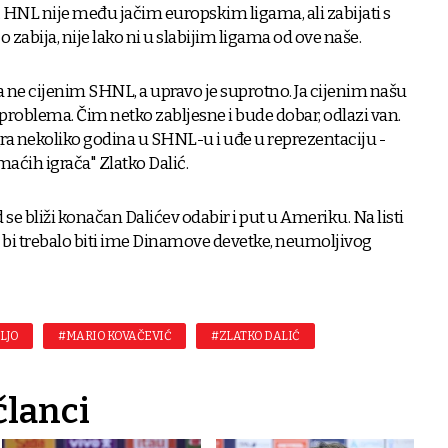
 HNL nije među jačim europskim ligama, ali zabijati s
zabija, nije lako ni u slabijim ligama od ove naše.
a ne cijenim SHNL, a upravo je suprotno. Ja cijenim našu
iko problema. Čim netko zabljesne i bude dobar, odlazi van.
ra nekoliko godina u SHNL-u i uđe u reprezentaciju -
aćih igrača" Zlatko Dalić.
ad se bliži konačan Dalićev odabir i put u Ameriku. Na listi
 bi trebalo biti ime Dinamove devetke, neumoljivog
LJO
#MARIO KOVAČEVIĆ
#ZLATKO DALIĆ
članci