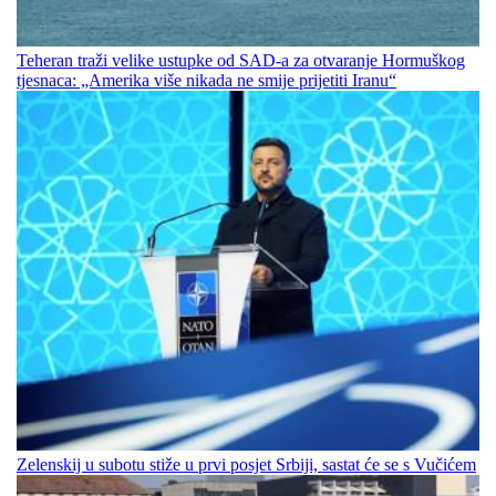
Teheran traži velike ustupke od SAD-a za otvaranje Hormuškog
tjesnaca: „Amerika više nikada ne smije prijetiti Iranu“
Zelenskij u subotu stiže u prvi posjet Srbiji, sastat će se s Vučićem