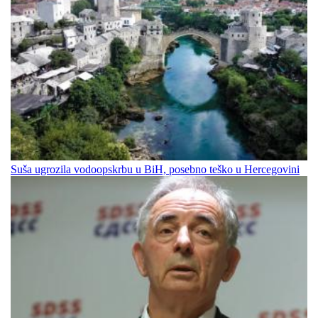
Suša ugrozila vodoopskrbu u BiH, posebno teško u Hercegovini