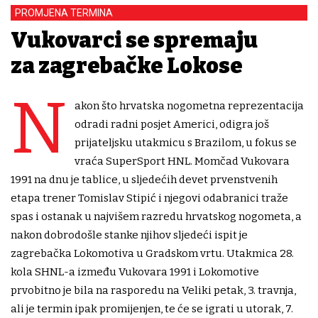
PROMJENA TERMINA
Vukovarci se spremaju
za zagrebačke Lokose
N
akon što hrvatska nogometna reprezentacija
odradi radni posjet Americi, odigra još
prijateljsku utakmicu s Brazilom, u fokus se
vraća SuperSport HNL. Momčad Vukovara
1991 na dnu je tablice, u sljedećih devet prvenstvenih
etapa trener Tomislav Stipić i njegovi odabranici traže
spas i ostanak u najvišem razredu hrvatskog nogometa, a
nakon dobrodošle stanke njihov sljedeći ispit je
zagrebačka Lokomotiva u Gradskom vrtu. Utakmica 28.
kola SHNL-a između Vukovara 1991 i Lokomotive
prvobitno je bila na rasporedu na Veliki petak, 3. travnja,
ali je termin ipak promijenjen, te će se igrati u utorak, 7.