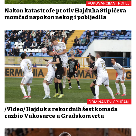
VUKOVARCIMA TROFEJ
Nakon katastrofe protiv Hajduka Stipićeva
momčad napokon nekog i pobijedila
DOMINANTNI SPLIĆANI
/Video/ Hajduk s rekordnih šest komada
razbio Vukovarce u Gradskom vrtu