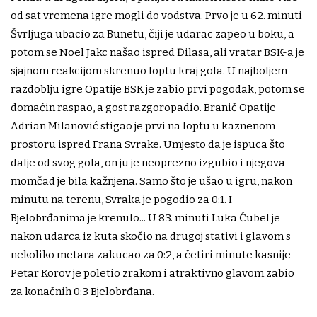
od sat vremena igre mogli do vodstva. Prvo je u 62. minuti
Švrljuga ubacio za Bunetu, čiji je udarac zapeo u boku, a
potom se Noel Jakc našao ispred Đilasa, ali vratar BSK-a je
sjajnom reakcijom skrenuo loptu kraj gola. U najboljem
razdoblju igre Opatije BSK je zabio prvi pogodak, potom se
domaćin raspao, a gost razgoropadio. Branič Opatije
Adrian Milanović stigao je prvi na loptu u kaznenom
prostoru ispred Frana Svrake. Umjesto da je ispuca što
dalje od svog gola, on ju je neoprezno izgubio i njegova
momčad je bila kažnjena. Samo što je ušao u igru, nakon
minutu na terenu, Svraka je pogodio za 0:1. I
Bjelobrđanima je krenulo... U 83. minuti Luka Ćubel je
nakon udarca iz kuta skočio na drugoj stativi i glavom s
nekoliko metara zakucao za 0:2, a četiri minute kasnije
Petar Korov je poletio zrakom i atraktivno glavom zabio
za konačnih 0:3 Bjelobrđana.