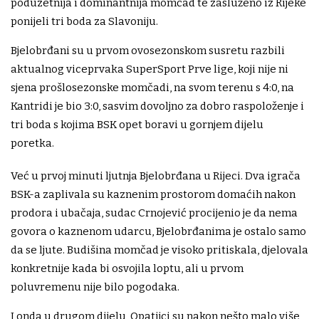
poduzetnija i dominantnija momčad te zasluženo iz Rijeke
ponijeli tri boda za Slavoniju.
Bjelobrđani su u prvom ovosezonskom susretu razbili
aktualnog viceprvaka SuperSport Prve lige, koji nije ni
sjena prošlosezonske momčadi, na svom terenu s 4:0, na
Kantridi je bio 3:0, sasvim dovoljno za dobro raspoloženje i
tri boda s kojima BSK opet boravi u gornjem dijelu
poretka.
Već u prvoj minuti ljutnja Bjelobrđana u Rijeci. Dva igrača
BSK-a zaplivala su kaznenim prostorom domaćih nakon
prodora i ubačaja, sudac Crnojević procijenio je da nema
govora o kaznenom udarcu, Bjelobrđanima je ostalo samo
da se ljute. Budišina momčad je visoko pritiskala, djelovala
konkretnije kada bi osvojila loptu, ali u prvom
poluvremenu nije bilo pogodaka.
I onda u drugom dijelu, Opatijci su nakon nešto malo više