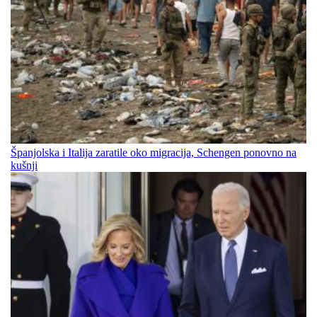
Španjolska i Italija zaratile oko migracija, Schengen ponovno na
kušnji