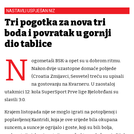
NASTAVILI USPJEŠAN NIZ
Tri pogotka za nova tri
boda i povratak u gornji
dio tablice
N
ogometaši BSK-a opet su u dobrom ritmu.
Nakon dvije uzastopne domaće pobjede
(Croatia Zmijavci, Sesvete) treću su upisali
na gostovanju na Kvarneru. U zaostaloj
utakmici 12. kola SuperSport Prve lige Bjelobrđani su
slavili 3:0.
Krajem listopada nije se moglo igrati na potopljenoj i
poplavljenoj Kantridi, koja je ove srijede bila okupana
suncem, a sunce je ogrijalo i goste, koji su bili bolja,