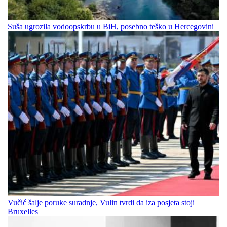
Suša ugrozila vodoopskrbu u BiH, posebno teško u Hercegovini
Vučić šalje poruke suradnje, Vulin tvrdi da iza posjeta stoji
Bruxelles