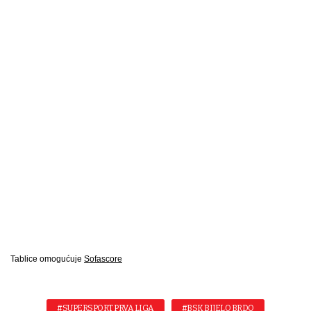
Tablice omogućuje
Sofascore
#SUPERSPORT PRVA LIGA
#BSK BIJELO BRDO