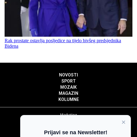
Rak prostate ostavlja posljedice na tijelo bivšeg predsjednika
Bidena
NOVOSTI
SPORT
MOZAIK
MAGAZIN
KOLUMNE
Marketing
×
Politika privatnosti
Politika kolačića
Prijavi se na Newsletter!
Impressum