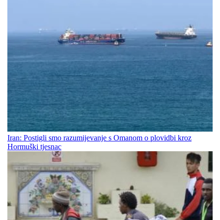
Iran: Postigli smo razumijevanje s Omanom o plovidbi kroz
Hormuški tjesnac