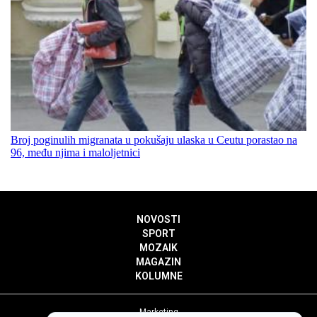
Broj poginulih migranata u pokušaju ulaska u Ceutu porastao na
96, među njima i maloljetnici
NOVOSTI
SPORT
MOZAIK
MAGAZIN
KOLUMNE
Marketing