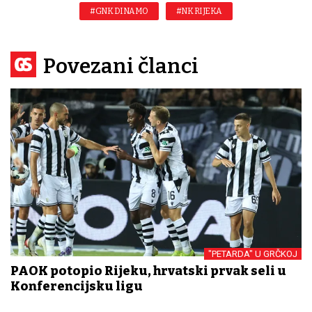
#GNK DINAMO
#NK RIJEKA
Povezani članci
"PETARDA" U GRČKOJ
PAOK potopio Rijeku, hrvatski prvak seli u
Konferencijsku ligu