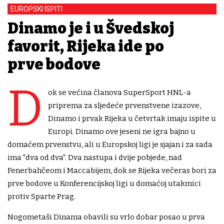
EUROPSKI ISPITI
Dinamo je i u Švedskoj
favorit, Rijeka ide po
prve bodove
D
ok se većina članova SuperSport HNL-a
priprema za sljedeće prvenstvene izazove,
Dinamo i prvak Rijeka u četvrtak imaju ispite u
Europi. Dinamo ove jeseni ne igra bajno u
domaćem prvenstvu, ali u Europskoj ligi je sjajan i za sada
ima "dva od dva". Dva nastupa i dvije pobjede, nad
Fenerbahčeom i Maccabijem, dok se Rijeka večeras bori za
prve bodove u Konferencijskoj ligi u domaćoj utakmici
protiv Sparte Prag.
Nogometaši Dinama obavili su vrlo dobar posao u prva