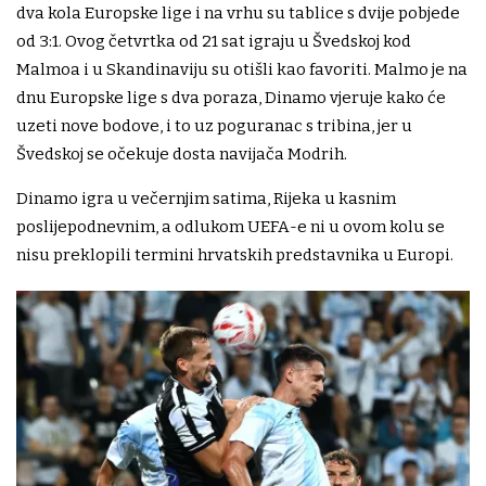
dva kola Europske lige i na vrhu su tablice s dvije pobjede
od 3:1. Ovog četvrtka od 21 sat igraju u Švedskoj kod
Malmoa i u Skandinaviju su otišli kao favoriti. Malmo je na
dnu Europske lige s dva poraza, Dinamo vjeruje kako će
uzeti nove bodove, i to uz poguranac s tribina, jer u
Švedskoj se očekuje dosta navijača Modrih.
Dinamo igra u večernjim satima, Rijeka u kasnim
poslijepodnevnim, a odlukom UEFA-e ni u ovom kolu se
nisu preklopili termini hrvatskih predstavnika u Europi.