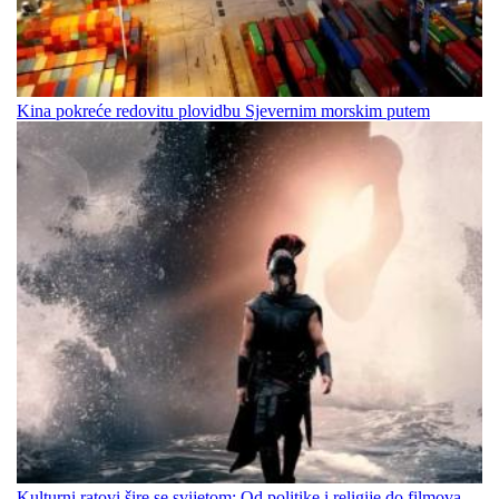
Kina pokreće redovitu plovidbu Sjevernim morskim putem
Kulturni ratovi šire se svijetom: Od politike i religije do filmova,