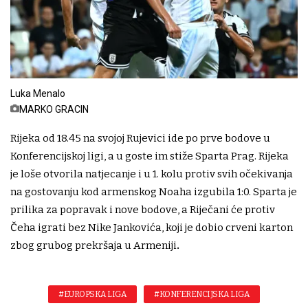
Luka Menalo
MARKO GRACIN
Rijeka od 18.45 na svojoj Rujevici ide po prve bodove u
Konferencijskoj ligi, a u goste im stiže Sparta Prag. Rijeka
je loše otvorila natjecanje i u 1. kolu protiv svih očekivanja
na gostovanju kod armenskog Noaha izgubila 1:0. Sparta je
prilika za popravak i nove bodove, a Riječani će protiv
Čeha igrati bez Nike Jankovića, koji je dobio crveni karton
zbog grubog prekršaja u Armeniji
.
#EUROPSKA LIGA
#KONFERENCIJSKA LIGA