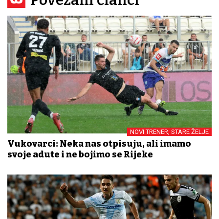
NOVI TRENER, STARE ŽELJE
Vukovarci: Neka nas otpisuju, ali imamo
svoje adute i ne bojimo se Rijeke