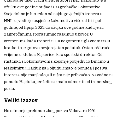
Čabraja se tako vraća u SuperSport HNL, nakon što je u
ožujku ove godine otišao iz zagrebačke Lokomotive.
Svojedobno je bio jedan od najdugovječnijih trenera u
HNL-u, vodio je uspješno Lokomotivu više od tri i pol
godine, od lipnja 2021. do ožujka ove godine kada je sa
Zagrepčanima sporazumno raskinuo ugovor. U
vremenima kada treneri u HR nogometu uglavnom traju
kratko, to je gotovo nevjerojatan podatak. Ostao još kraće
vrijeme u klubu s Kajzerice, kao sportski direktor. Od
rastanka s Lokomotivom s kojom je pobjeđivao Dinamo u
Maksimiru i Hajduk na Poljudu, imao je ponuda i poziva,
interesa nije manjkalo, ali ništa nije prihvaćao. Navodno ni
ponudu Hajduka, jer želio se malo odmoriti od trenerskog
posla.
Veliki izazov
No odmor je prekinuo zbog poziva Vukovara 1991.