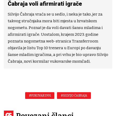
Čabraja voli afirmirati igrače
Silvijo Čabraja vraća se u sedlo, i neka je tako, jer za
takvog stručnjaka mora biti mjesta u hrvatskom
nogometu. Poznat je da voli davati šansu mladima i
afirmirati igrače. Uostalom, krajem 2023. godine
poznata nogometna web-stranica Transferroom
objavila je listu Top 10 trenera u Europi po davanju
šanse mladim igračima, a pri vrhu je bio upravo Silvijo
Čabraja, novi kormilar vukovarske momčadi.
#VUKOVAR 1991
#SILVIJO ČABRAJA
Povezani članci