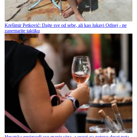
Krešimir Petković: Dajte sve od sebe, ali kao lukavi Odisej - ne
zanemarite taktiku
Hrvatska proizvodi sve manje vina, a uvozi ga gotovo deset puta