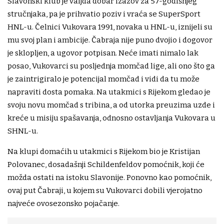
Slavonski klub je valjda dobar izazov za 57-godišnjeg
stručnjaka, pa je prihvatio poziv i vraća se SuperSport
HNL-u. Čelnici Vukovara 1991, novaka u HNL-u, iznijeli su
mu svoj plan i ambicije. Čabraja nije puno dvojio i dogovor
je sklopljen, a ugovor potpisan. Neće imati nimalo lak
posao, Vukovarci su posljednja momčad lige, ali ono što ga
je zaintrigiralo je potencijal momčad i vidi da tu može
napraviti dosta pomaka. Na utakmici s Rijekom gledao je
svoju novu momčad s tribina, a od utorka preuzima uzde i
kreće u misiju spašavanja, odnosno ostavljanja Vukovara u
SHNL-u.
Na klupi domaćih u utakmici s Rijekom bio je Kristijan
Polovanec, dosadašnji Schildenfeldov pomoćnik, koji će
možda ostati na istoku Slavonije. Ponovno kao pomoćnik,
ovaj put Čabraji, u kojem su Vukovarci dobili vjerojatno
najveće ovosezonsko pojačanje.