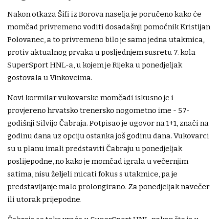
Nakon otkaza Šifi iz Borova naselja je poručeno kako će
momčad privremeno voditi dosadašnji pomoćnik Kristijan
Polovanec, a to privremeno bilo je samo jedna utakmica,
protiv aktualnog prvaka u posljednjem susretu 7. kola
SuperSport HNL-a, u kojem je Rijeka u ponedjeljak
gostovala u Vinkovcima.
Novi kormilar vukovarske momčadi iskusno je i
provjereno hrvatsko trenersko nogometno ime - 57-
godišnji Silvijo Čabraja. Potpisao je ugovor na 1+1, znači na
godinu dana uz opciju ostanka još godinu dana. Vukovarci
su u planu imali predstaviti Čabraju u ponedjeljak
poslijepodne, no kako je momčad igrala u večernjim
satima, nisu željeli micati fokus s utakmice, pa je
predstavljanje malo prolongirano. Za ponedjeljak navečer
ili utorak prijepodne.