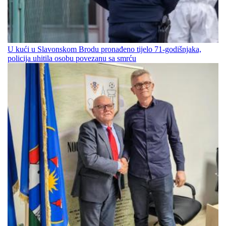
U kući u Slavonskom Brodu pronađeno tijelo 71-godišnjaka,
policija uhitila osobu povezanu sa smrću