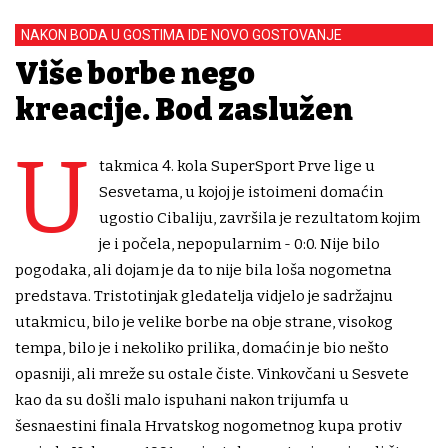
NAKON BODA U GOSTIMA IDE NOVO GOSTOVANJE
Više borbe nego
kreacije. Bod zaslužen
U
takmica 4. kola SuperSport Prve lige u
Sesvetama, u kojoj je istoimeni domaćin
ugostio Cibaliju, završila je rezultatom kojim
je i počela, nepopularnim - 0:0. Nije bilo
pogodaka, ali dojam je da to nije bila loša nogometna
predstava. Tristotinjak gledatelja vidjelo je sadržajnu
utakmicu, bilo je velike borbe na obje strane, visokog
tempa, bilo je i nekoliko prilika, domaćin je bio nešto
opasniji, ali mreže su ostale čiste. Vinkovčani u Sesvete
kao da su došli malo ispuhani nakon trijumfa u
šesnaestini finala Hrvatskog nogometnog kupa protiv