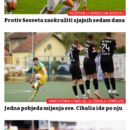
POZITIVA U GRADU NA BOSUTU
Protiv Sesveta zaokružiti sjajnih sedam dana
VINKOVČANI U NEDJELJU ČEKAJU OPATIJCE
Jedna pobjeda mijenja sve. Cibalia ide po nju