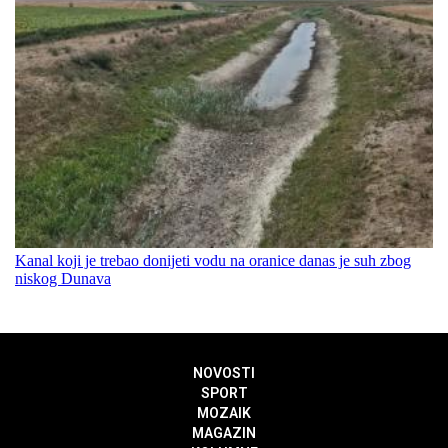
Kanal koji je trebao donijeti vodu na oranice danas je suh zbog
niskog Dunava
NOVOSTI
SPORT
MOZAIK
MAGAZIN