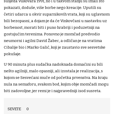
susjeda Vukovara 1991, no i u takvom stanju su imali što
pokazati, doduše, više borbe nego kreacije. Uputili su
četiri udarca u okvir suparnikovih vrata, koji su uglavnom
bili bezopasni, a dojam je da će Vinkovčani u nastavku uz
borbenost, morati biti i puno hrabriji i poduzetniji na
gostujućim terenima. Ponovno je momčad predvodio
neumorni i agilni David Žabec, a odličan je na vratima
Cibalije bio i Marko Galić, koji je zaustavio sve sesvetske
pokušaje.
U 90 minuta plus sudačka nadoknada domaćini su bili
nešto agilniji, malo opasniji, ali izostala je realizacija, s
kojom se Sesvećani muče od početka prvenstva. Na kraju
nula na semaforu, svakom bod, kojim obje momčadi mogu
biti zadovoljne, jer remi je i najpravedniji isod susreta.
SEVETE 0