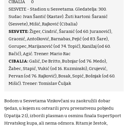
CIBALIA 0
SESVETE - Stadion u Sesvetama. Gledatelja: 300.
Sudac: Ivan Šantić (Kastav). Žuti kartoni: Šaranić
(Sesvete), Mišić, Rajković (Cibalia)
SESVETE:
Žiger, Cindrić, Šaranić (od 60. Juranović),
Graonić, Antolković, Barnabas, Pejić (od 83. Šare),
Gorupec, Marijanović (od 74. Topić), Kanižaj (od 60.
Bačić), Agić. Trener: Mario Rac
CIBALIA:
Galić, De Britto, Bubnjar (od 76. Medo),
Žabec, Stapić, Vukić (od 16. Kuzminski), Grujević,
Pervan (od 76. Rajković), Bosak, Sopić, Bošnjak (od 60.
Mišić). Trener: Tomislav Čuljak
Bodom u Sesvetama Vinkovčani su zaokružili dobar
tjedan, u kojem su ostvarili prvu prvenstvenu pobjedu
(Opatija 2:1), izborili plasman u osminu finala SuperSport
Hrvatskog kupa, ali nema odmora. Ritam je žestok,