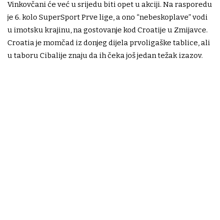
Vinkovčani će već u srijedu biti opet u akciji. Na rasporedu
je 6. kolo SuperSport Prve lige, a ono “nebeskoplave” vodi
u imotsku krajinu, na gostovanje kod Croatije u Zmijavce.
Croatia je momčad iz donjeg dijela prvoligaške tablice, ali
u taboru Cibalije znaju da ih čeka još jedan težak izazov.