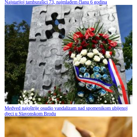
Najstarijoj tamburašici 73, najmlađem članu 6 godina
Medved najoštrije osudio vandalizam nad spomenikom ubijenoj
djeci u Slavonskom Brodu