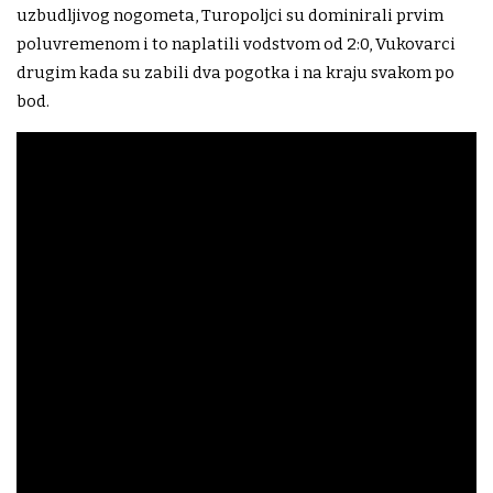
uzbudljivog nogometa, Turopoljci su dominirali prvim
poluvremenom i to naplatili vodstvom od 2:0, Vukovarci
drugim kada su zabili dva pogotka i na kraju svakom po
bod.