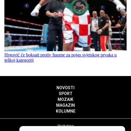
Hrgović će boksati protiv Itaume za pojas svjetskog prvaka u
teškoj kategoriji
NOVOSTI
SPORT
MOZAIK
MAGAZIN
KOLUMNE
Marketing