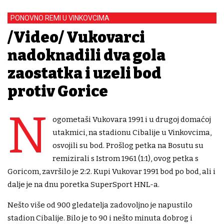
PONOVNO REMI U VINKOVCIMA
/Video/ Vukovarci
nadoknadili dva gola
zaostatka i uzeli bod
protiv Gorice
N
ogometaši Vukovara 1991 i u drugoj domaćoj
utakmici, na stadionu Cibalije u Vinkovcima,
osvojili su bod. Prošlog petka na Bosutu su
remizirali s Istrom 1961 (1:1), ovog petka s
Goricom, završilo je 2:2. Kupi Vukovar 1991 bod po bod, ali i
dalje je na dnu poretka SuperSport HNL-a.
Nešto više od 900 gledatelja zadovoljno je napustilo
stadion Cibalije. Bilo je to 90 i nešto minuta dobrog i