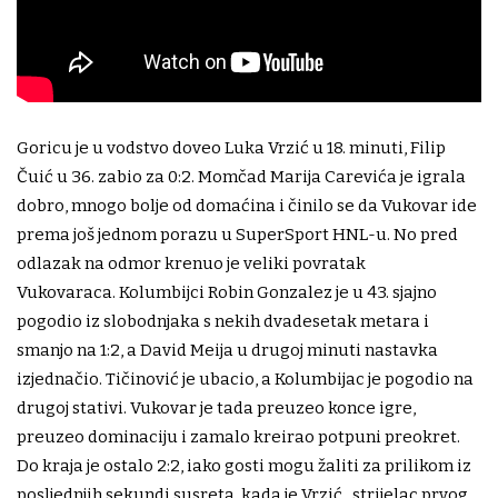
Goricu je u vodstvo doveo Luka Vrzić u 18. minuti, Filip
Čuić u 36. zabio za 0:2. Momčad Marija Carevića je igrala
dobro, mnogo bolje od domaćina i činilo se da Vukovar ide
prema još jednom porazu u SuperSport HNL-u. No pred
odlazak na odmor krenuo je veliki povratak
Vukovaraca. Kolumbijci Robin Gonzalez je u 43. sjajno
pogodio iz slobodnjaka s nekih dvadesetak metara i
smanjo na 1:2, a David Meija u drugoj minuti nastavka
izjednačio. Tičinović je ubacio, a Kolumbijac je pogodio na
drugoj stativi. Vukovar je tada preuzeo konce igre,
preuzeo dominaciju i zamalo kreirao potpuni preokret.
Do kraja je ostalo 2:2, iako gosti mogu žaliti za prilikom iz
posljednjih sekundi susreta, kada je Vrzić, strijelac prvog