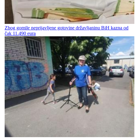
Zbog gomile neprijavljene gotovine državljaninu BiH kazna od
čak 11.490 eura