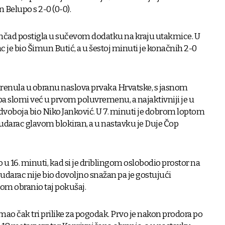
 Belupo s 2-0 (0-0).
ad postigla u sučevom dodatku na kraju utakmice. U
ac je bio Šimun Butić, a u šestoj minuti je konačnih 2-0
enula u obranu naslova prvaka Hrvatske, s jasnom
a slomi već u prvom poluvremenu, a najaktivniji je u
dvoboja bio Niko Janković. U 7. minuti je dobrom loptom
 udarac glavom blokiran, a u nastavku je Duje Čop
o u 16. minuti, kad si je driblingom oslobodio prostor na
udarac nije bio dovoljno snažan pa je gostujući
om obranio taj pokušaj.
 imao čak tri prilike za pogodak. Prvo je nakon prodora po