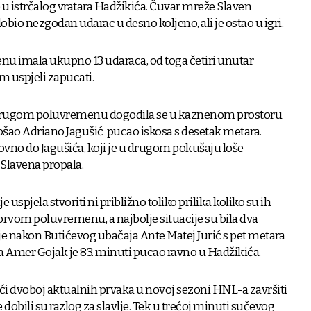
 u istrčalog vratara Hadžikića. Čuvar mreže Slaven
 dobio nezgodan udarac u desno koljeno, ali je ostao u igri.
nu imala ukupno 13 udaraca, od toga četiri unutar
m uspjeli zapucati.
u drugom poluvremenu dogodila se u kaznenom prostoru
rošao Adriano Jagušić pucao iskosa s desetak metara.
novno do Jagušića, koji je u drugom pokušaju loše
a Slavena propala.
 uspjela stvoriti ni približno toliko prilika koliko su ih
rvom poluvremenu, a najbolje situacije su bila dva
je nakon Butićevog ubačaja Ante Matej Jurić s pet metara
 a Amer Gojak je 83. minuti pucao ravno u Hadžikića.
aći dvoboj aktualnih prvaka u novoj sezoni HNL-a završiti
 dobili su razlog za slavlje. Tek u trećoj minuti sučevog