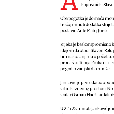
A
koprivnički Slaven
Oba pogotka je domaća momč
trećoj minuti dodatka strijel
postavio Ante Matej Jurić.
Rijeka je beskompromisno kr
idejom da otpor Slaven Belup
tim nastojanjima u početku 
pronašao Tonija Fruka čiji je
pogodio vanjski dio mreže.
Janković je prvi udarac uputi
vrhu kaznenog prostora. No, 
vratar Osman Hadžikić lakoć
U 22. i 23. minuti Janković je