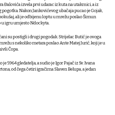
alovića izvela prvi udarac iz kuta na utakmici, a iz
og pogotka. Nakon Jankovićevog ubačaja pucao je Gojak,
 pokušaj, ali je odbijenu loptu u mrežu poslao Šimun
ao u igru umjesto Ndockyta.
ani su postigli i drugi pogodak. Strijelac Butić je ovoga
u mrežu s nekoliko metara poslao Ante Matej Jurić, koji je u
nivši Čopa.
je 5964 gledatelja, a sudio je Igor Pajač iz Sv. Ivana
artona, od čega četiri igračima Slaven Belupa, a jedan