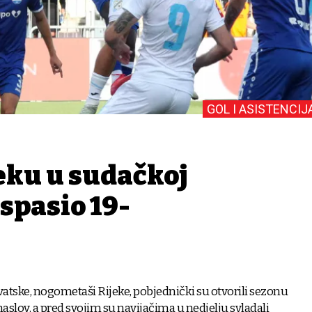
GOL I ASISTENCIJ
jeku u sudačkoj
spasio 19-
vatske, nogometaši Rijeke, pobjednički su otvorili sezonu
 naslov, a pred svojim su navijačima u nedjelju svladali