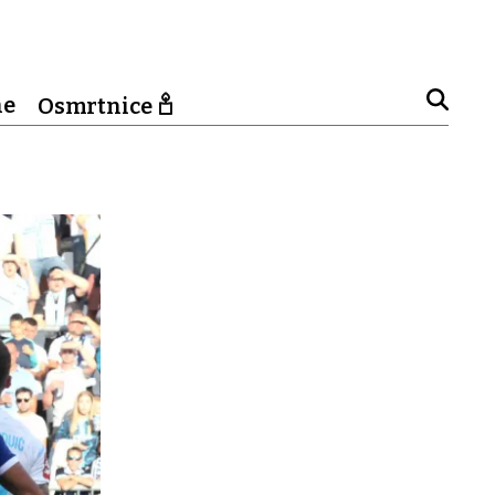
ne
Osmrtnice