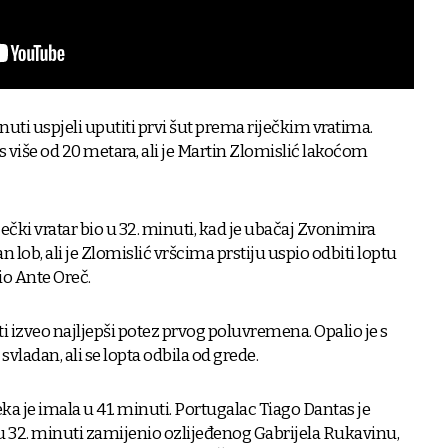
nuti uspjeli uputiti prvi šut prema riječkim vratima.
 više od 20 metara, ali je Martin Zlomislić lakoćom
ečki vratar bio u 32. minuti, kad je ubačaj Zvonimira
 lob, ali je Zlomislić vršcima prstiju uspio odbiti loptu
io Ante Oreč.
uti izveo najljepši potez prvog poluvremena. Opalio je s
svladan, ali se lopta odbila od grede.
a je imala u 41. minuti. Portugalac Tiago Dantas je
 u 32. minuti zamijenio ozlijeđenog Gabrijela Rukavinu,