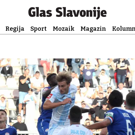
Regija
Sport
Mozaik
Magazin
Kolum