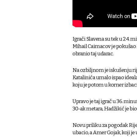
Igrači Slavena su tek u 24. mi
Mihail Caimacov je pokušao s
obranio taj udarac.
Na ozbiljnom je iskušenju rij
Katalinića umalo ispao idealan
koju je potom u korner izbac
Upravo je taj igrač u 36. min
30-ak metara, Hadžikić je bio 
Novu priliku za pogodak Rijek
ubacio, a Amer Gojak, koji je