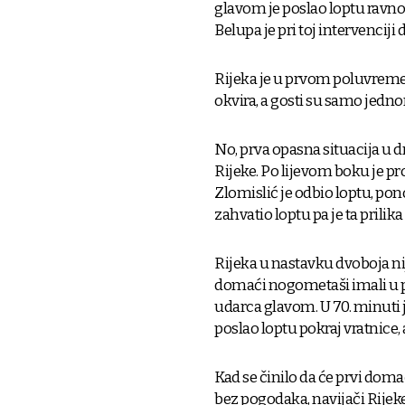
glavom je poslao loptu ravno
Belupa je pri toj intervenciji
Rijeka je u prvom poluvreme
okvira, a gosti su samo jedno
No, prva opasna situacija 
Rijeke. Po lijevom boku je p
Zlomislić je odbio loptu, po
zahvatio loptu pa je ta prilik
Rijeka u nastavku dvoboja nije
domaći nogometaši imali u p
udarca glavom. U 70. minuti 
poslao loptu pokraj vratnice,
Kad se činilo da će prvi dom
bez pogodaka, navijači Rijeke