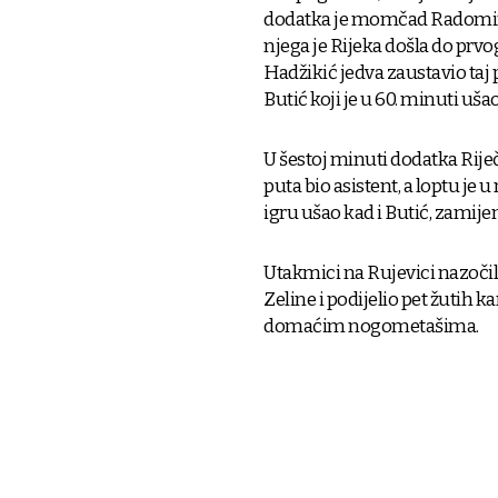
dodatka je momčad Radomira Đ
njega je Rijeka došla do prv
Hadžikić jedva zaustavio taj
Butić koji je u 60. minuti uš
U šestoj minuti dodatka Riječ
puta bio asistent, a loptu je 
igru ušao kad i Butić, zamije
Utakmici na Rujevici nazočilo 
Zeline i podijelio pet žutih k
domaćim nogometašima.