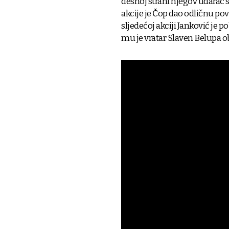
desnoj strani njegov udarac 
akcije je Čop dao odličnu pov
sljedećoj akciji Janković je 
mu je vratar Slaven Belupa obr