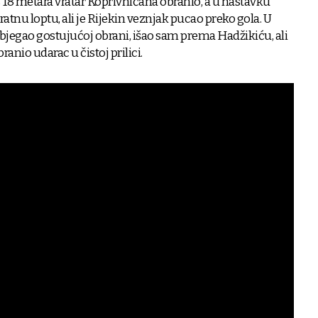
s 18 metara vratar Koprivničana obranio, a u nastavku
ratnu loptu, ali je Rijekin veznjak pucao preko gola. U
pobjegao gostujućoj obrani, išao sam prema Hadžikiću, ali
anio udarac u čistoj prilici.