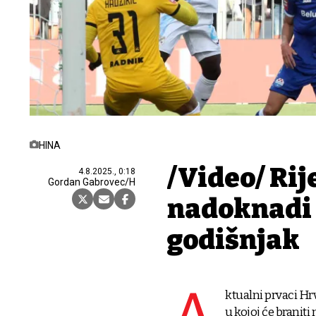
HINA
/Video/ Ri
4.8.2025., 0:18
Gordan Gabrovec/H
nadoknadi 
godišnjak
ktualni prvaci Hr
u kojoj će braniti