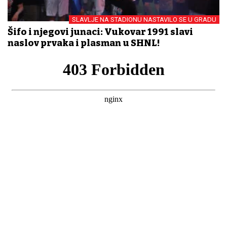
SLAVLJE NA STADIONU NASTAVILO SE U GRADU
Šifo i njegovi junaci: Vukovar 1991 slavi
naslov prvaka i plasman u SHNL!