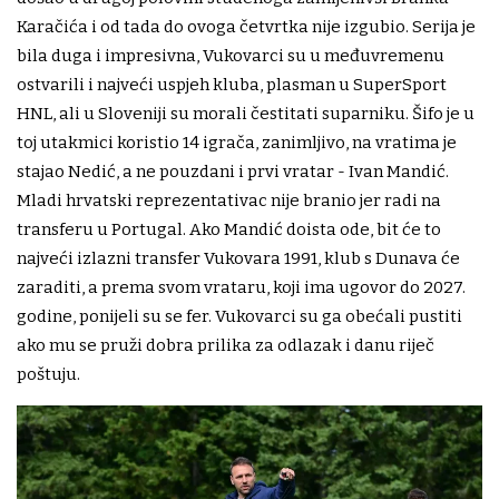
Karačića i od tada do ovoga četvrtka nije izgubio. Serija je
bila duga i impresivna, Vukovarci su u međuvremenu
ostvarili i najveći uspjeh kluba, plasman u SuperSport
HNL, ali u Sloveniji su morali čestitati suparniku. Šifo je u
toj utakmici koristio 14 igrača, zanimljivo, na vratima je
stajao Nedić, a ne pouzdani i prvi vratar - Ivan Mandić.
Mladi hrvatski reprezentativac nije branio jer radi na
transferu u Portugal. Ako Mandić doista ode, bit će to
najveći izlazni transfer Vukovara 1991, klub s Dunava će
zaraditi, a prema svom vrataru, koji ima ugovor do 2027.
godine, ponijeli su se fer. Vukovarci su ga obećali pustiti
ako mu se pruži dobra prilika za odlazak i danu riječ
poštuju.