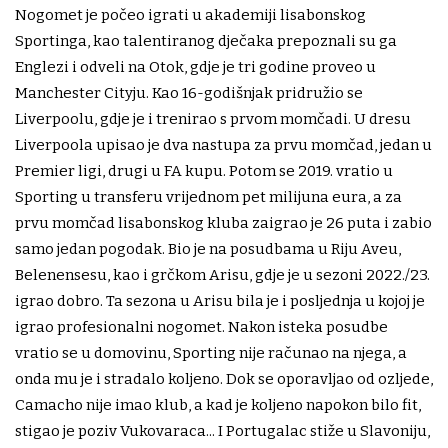
Nogomet je počeo igrati u akademiji lisabonskog
Sportinga, kao talentiranog dječaka prepoznali su ga
Englezi i odveli na Otok, gdje je tri godine proveo u
Manchester Cityju. Kao 16-godišnjak pridružio se
Liverpoolu, gdje je i trenirao s prvom momčadi. U dresu
Liverpoola upisao je dva nastupa za prvu momčad, jedan u
Premier ligi, drugi u FA kupu. Potom se 2019. vratio u
Sporting u transferu vrijednom pet milijuna eura, a za
prvu momčad lisabonskog kluba zaigrao je 26 puta i zabio
samo jedan pogodak. Bio je na posudbama u Riju Aveu,
Belenensesu, kao i grčkom Arisu, gdje je u sezoni 2022./23.
igrao dobro. Ta sezona u Arisu bila je i posljednja u kojoj je
igrao profesionalni nogomet. Nakon isteka posudbe
vratio se u domovinu, Sporting nije računao na njega, a
onda mu je i stradalo koljeno. Dok se oporavljao od ozljede,
Camacho nije imao klub, a kad je koljeno napokon bilo fit,
stigao je poziv Vukovaraca... I Portugalac stiže u Slavoniju,