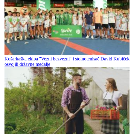
Košarkaška ekipa ''Vezni bezvezni'' i stolnotenisač David Kubiček
osvojili državne medalje