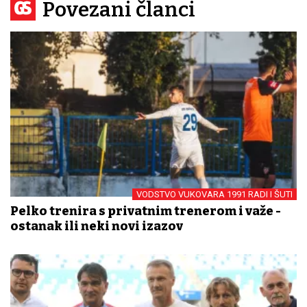
Povezani članci
VODSTVO VUKOVARA 1991 RADI I ŠUTI
Pelko trenira s privatnim trenerom i važe -
ostanak ili neki novi izazov