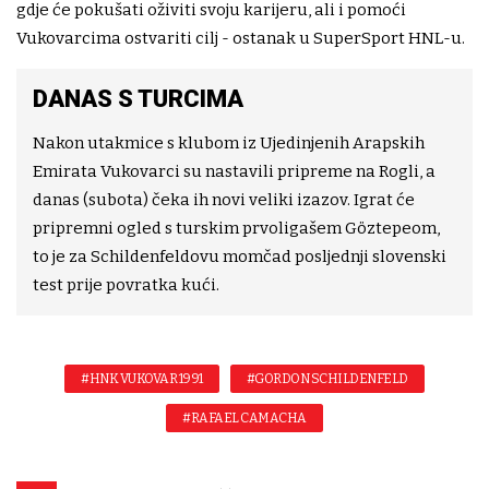
gdje će pokušati oživiti svoju karijeru, ali i pomoći
Vukovarcima ostvariti cilj - ostanak u SuperSport HNL-u.
DANAS S TURCIMA
Nakon utakmice s klubom iz Ujedinjenih Arapskih
Emirata Vukovarci su nastavili pripreme na Rogli, a
danas (subota) čeka ih novi veliki izazov. Igrat će
pripremni ogled s turskim prvoligašem Göztepeom,
to je za Schildenfeldovu momčad posljednji slovenski
test prije povratka kući.
#HNK VUKOVAR 1991
#GORDON SCHILDENFELD
#RAFAEL CAMACHA