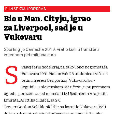
BLIŽI SE KRAJ PRIPREMA
Bio u Man. Cityju, igrao
za Liverpool, sad je u
Vukovaru
Sporting je Camacha 2019. vratio kući u transferu
vrijednom pet milijuna eura
S
vakoj seriji dođe kraj, pa tako i onoj nogometaša
Vukovara 1991. Nakon čak 23 utakmice i više od
osam mjeseci bez poraza, Vukovarci su -
izgubili. U slovenskom Kidričevu, u pripremnom
ogledu, poraženi su od momčadi iz Ujedinjenih Arapskih
Emirata, Al Ittihad Kalba, sa 2:0.
Trener Gordon Schildenfeld je na kormilo Vukovara 1991
došao u drugoj polovini studenoga zamijenivši Branka