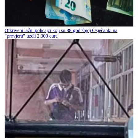
Otkriveni lažni policajci koji su 88-godišnjoj Osječanki na
"provjeru" uzeli 2.300 eura