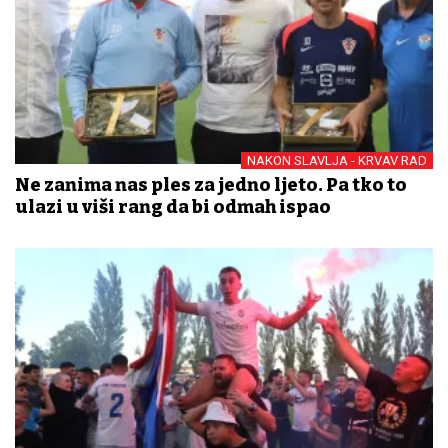
NAKON SLAVLJA - KRVAV RAD
Ne zanima nas ples za jedno ljeto. Pa tko to
ulazi u viši rang da bi odmah ispao