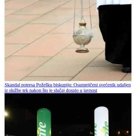
Skandal potresa Požešku biskupiju: Osumnjičeni svećenik udaljen
iz službe tek nakon što je slučaj dospio u javnost