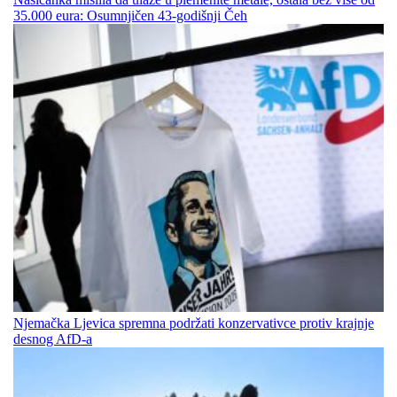
35.000 eura: Osumnjičen 43-godišnji Čeh
Njemačka Ljevica spremna podržati konzervativce protiv krajnje
desnog AfD-a