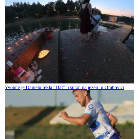
Yvonne je Danielu rekla “Da!” u suton na jezeru u Orahovici