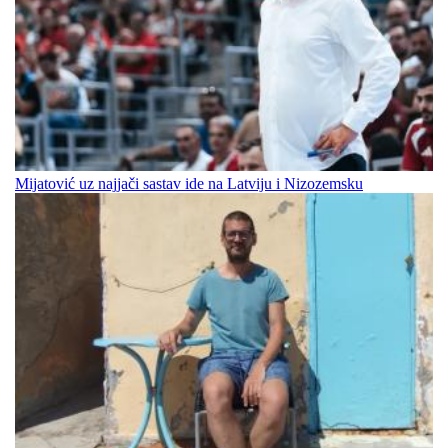
Mijatović uz najjači sastav ide na Latviju i Nizozemsku