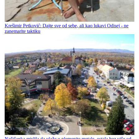
Krešimir Petković: Dajte sve od sebe, ali kao lukavi Odisej - ne
zanemarite taktiku
Našičanka mislila da ulaže u plemenite metale, ostala bez više od