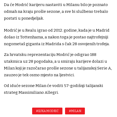
Da će Modrić karijeru nastaviti u Milanu bilo je poznato
odmah na kraju prošle sezone, a sve bi službeno trebalo
postati u ponedjeljak.
Modrić je u Realu igrao od 2012. godine, kada je u Madrid
došao iz Tottenhama, a nakon toga je postao najtrofejniji
nogometaš giganta iz Madrida s čak 28 osvojenih trofeja.
Za hrvatsku reprezentaciju Modrić je odigrao 188
utakmica uz 28 pogodaka, a u smiraju karijere dolazi u
Milan koji je razočarao prošle sezone u talijanskoj Serie A,
zauzeo je tek osmo mjesto na ljestvici.
Od iduće sezone Milan će voditi 57-godišnji talijanski
strateg Massimiliano Allegri.
#LUKA MODRIĆ
#MILAN