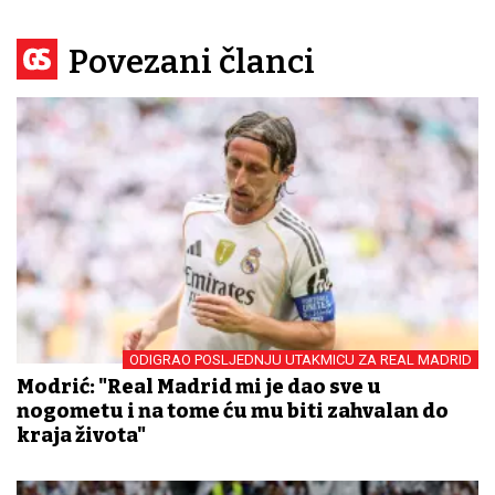
Povezani članci
ODIGRAO POSLJEDNJU UTAKMICU ZA REAL MADRID
Modrić: "Real Madrid mi je dao sve u
nogometu i na tome ću mu biti zahvalan do
kraja života"