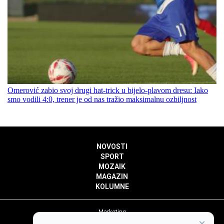
Omerović zabio svoj drugi hat-trick u bijelo-plavom dresu: Iako
smo vodili 4:0, trener je od nas tražio maksimalnu ozbiljnost
NOVOSTI
SPORT
MOZAIK
MAGAZIN
KOLUMNE
Marketing
×
Politika privatnosti