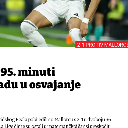
2-1 PROTIV MALLORC
 95. minuti
adu u osvajanje
skog Reala pobijedili su Mallorcu s 2-1 u dvoboju 36.
La Lige čime su ostali u matematičkoj šansi preskočiti