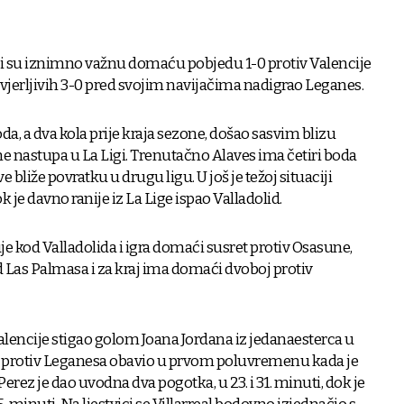
i su iznimno važnu domaću pobjedu 1-0 protiv Valencije
s uvjerljivih 3-0 pred svojim navijačima nadigrao Leganes.
oda, a dva kola prije kraja sezone, došao sasvim blizu
ne nastupa u La Ligi. Trenutačno Alaves ima četiri boda
e bliže povratku u drugu ligu. U još je težoj situaciji
 je davno ranije iz La Lige ispao Valladolid.
e kod Valladolida i igra domaći susret protiv Osasune,
 Las Palmasa i za kraj ima domaći dvoboj protiv
alencije stigao golom Joana Jordana iz jedanaesterca u
sao protiv Leganesa obavio u prvom poluvremenu kada je
erez je dao uvodna dva pogotka, u 23. i 31. minuti, dok je