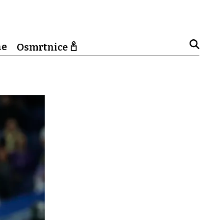
ne
Osmrtnice