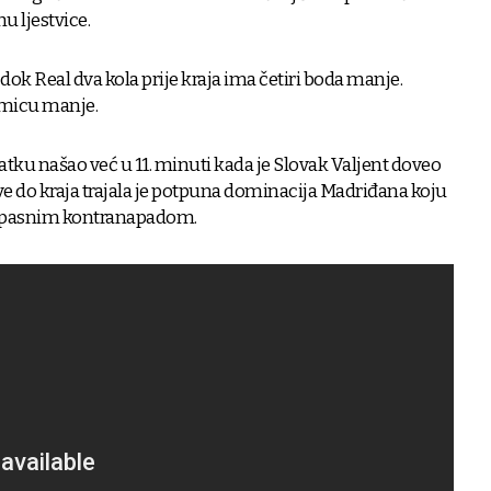
u ljestvice.
 dok Real dva kola prije kraja ima četiri boda manje.
kmicu manje.
atku našao već u 11. minuti kada je Slovak Valjent doveo
sve do kraja trajala je potpuna dominacija Madriđana koju
 opasnim kontranapadom.