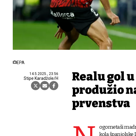
EPA
Realu gol u
14.5.2025., 23:56
Stipe Karadžole/H
produžio n
prvenstva
ogometaši madrid
kola španjolske 