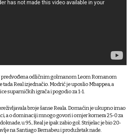
a je predvođena odličnim golmanom Leom Romanom
e tada Real izjednačio. Modrić je uposlio Mbappea, a
ce suparničkih igrača i pogodio za 1-1.
reživljavala broje šanse Reala. Domaćin je ukupno imao
ci, a o dominaciji mnogo govori i omjer kornera 25-0 za
oknade, u 95., Real je ipak zabio gol. Strijelac je bio 20-
vlje na Santiago Bernabeu i produžetak nade.