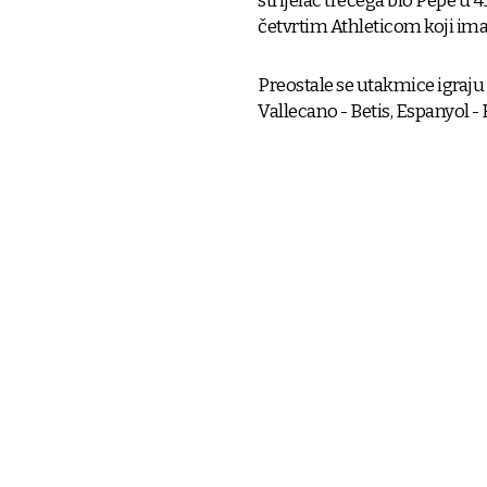
strijelac trećega bio Pepe u 4
četvrtim Athleticom koji im
Preostale se utakmice igraju 
Vallecano - Betis, Espanyol - 