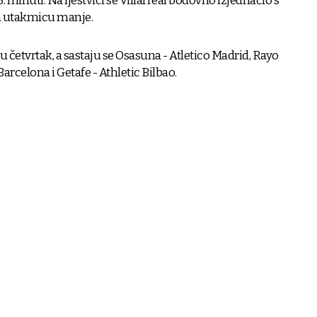
5. minuti. Na ljestvici se Villarreal bodovno izjednačio s
a utakmicu manje.
u četvrtak, a sastaju se Osasuna - Atletico Madrid, Rayo
Barcelona i Getafe - Athletic Bilbao.