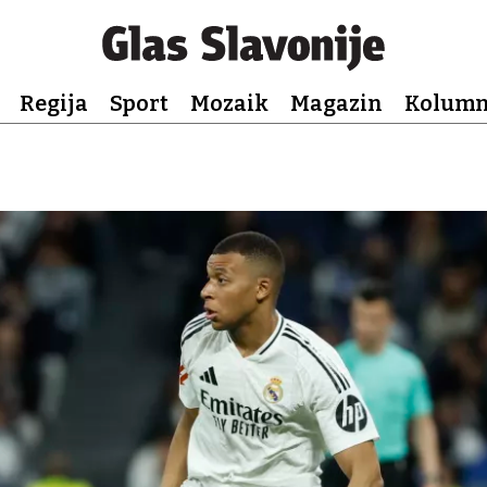
Regija
Sport
Mozaik
Magazin
Kolum