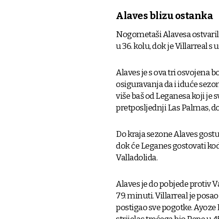
Alaves blizu ostanka
Nogometaši Alavesa ostvaril
u 36. kolu, dok je Villarreal 
Alaves je s ova tri osvojena b
osiguravanja da i iduće sezo
više baš od Leganesa koji je sv
pretposljednji Las Palmas, dok
Do kraja sezone Alaves gostuj
dok će Leganes gostovati kod
Valladolida.
Alaves je do pobjede protiv V
79. minuti. Villarreal je po
postigao sve pogotke. Ayoze P