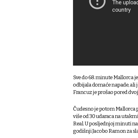
Sve do 68. minute Mallorc
odbijala domaće napade, ali j
Francuz je prošao pored dvoji
Čudesno je potom Mallorca p
više od 30 udaraca na utakmi
Real. U posljednjoj minuti nad
godišnji Jacobo Ramon za sla