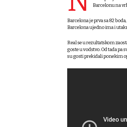
N
Barcelonu na vrh
Barcelona je prva sa 82 boda,
Barcelona ujedno ima i uta
Real se u rezultatskom zaost
goste u vodstvo. Od tada pa 
su gosti prekidali ponekim